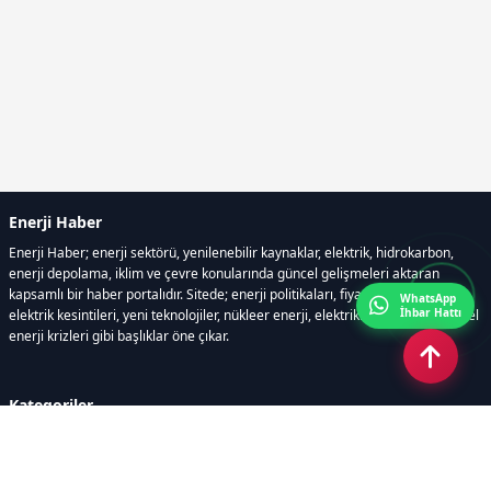
Enerji Haber
Enerji Haber; enerji sektörü, yenilenebilir kaynaklar, elektrik, hidrokarbon,
enerji depolama, iklim ve çevre konularında güncel gelişmeleri aktaran
kapsamlı bir haber portalıdır. Sitede; enerji politikaları, fiyat hareketleri,
WhatsApp
İhbar Hattı
elektrik kesintileri, yeni teknolojiler, nükleer enerji, elektrikli araçlar ve küresel
enerji krizleri gibi başlıklar öne çıkar.
Kategoriler
GÜNDEM
YENİLENEBİLİR ENERJİ
ENERJİ DEPOLAMA
HİDROKARBON