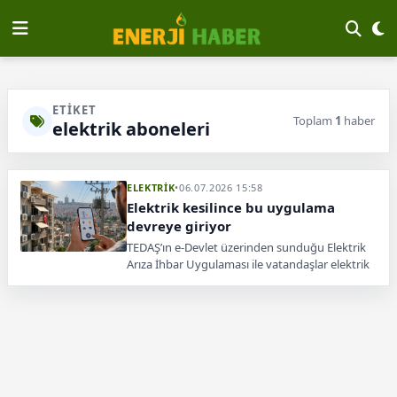
ETIKET
Toplam
1
haber
elektrik aboneleri
ELEKTRİK
•
06.07.2026 15:58
Elektrik kesilince bu uygulama
devreye giriyor
TEDAŞ’ın e-Devlet üzerinden sunduğu Elektrik
Arıza İhbar Uygulaması ile vatandaşlar elektrik
kesintisi ve arıza bildirimlerini hızlı şekilde
iletebiliyor.