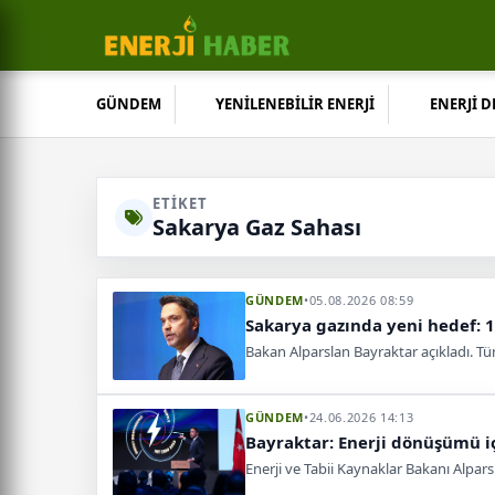
GÜNDEM
YENİLENEBİLİR ENERJİ
ENERJİ 
ETIKET
Sakarya Gaz Sahası
GÜNDEM
•
05.08.2026 08:59
Sakarya gazında yeni hedef: 
Bakan Alparslan Bayraktar açıkladı. Tü
GÜNDEM
•
24.06.2026 14:13
Bayraktar: Enerji dönüşümü iç
Enerji ve Tabii Kaynaklar Bakanı Alpar