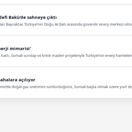
defi Bakü’de sahneye çıktı
lan Bayraktar, Türkiye’nin Doğu ile Batı arasında güvenilir enerji merkezi olm
erji mimarisi'
attı, Somali sondajı ve kritik maden projeleriyle Türkiye’nin enerji hamlelerin
ahalara açılıyor
niz’de doğal gaz üretimini sürdürdüğünü, Somali başta olmak üzere yurt dışı f