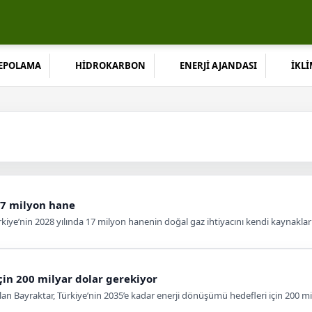
DEPOLAMA
HİDROKARBON
ENERJİ AJANDASI
İKLİ
17 milyon hane
rkiye’nin 2028 yılında 17 milyon hanenin doğal gaz ihtiyacını kendi kaynakla
in 200 milyar dolar gerekiyor
slan Bayraktar, Türkiye’nin 2035’e kadar enerji dönüşümü hedefleri için 200 m