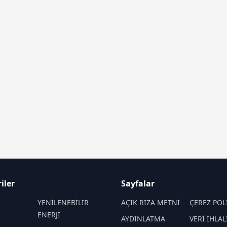
iler
Sayfalar
M
YENİLENEBİLİR
AÇIK RIZA METNİ
ÇEREZ POL
ENERJİ
AYDINLATMA
VERİ İHLAL