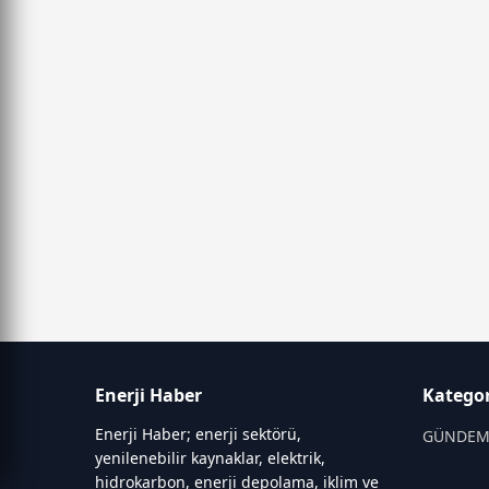
Enerji Haber
Kategor
Enerji Haber; enerji sektörü,
GÜNDE
yenilenebilir kaynaklar, elektrik,
hidrokarbon, enerji depolama, iklim ve