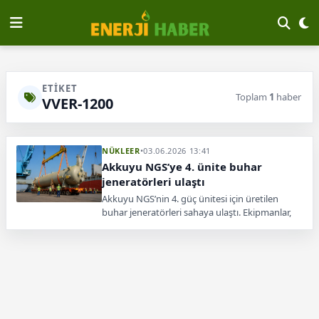
ETIKET
Toplam
1
haber
VVER-1200
NÜKLEER
•
03.06.2026 13:41
Akkuyu NGS’ye 4. ünite buhar
jeneratörleri ulaştı
Akkuyu NGS’nin 4. güç ünitesi için üretilen
buhar jeneratörleri sahaya ulaştı. Ekipmanlar,
geçici depolama alanına güvenli şekilde
nakledildi.