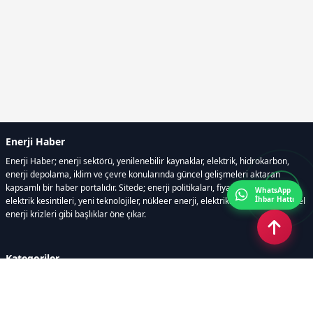
Enerji Haber
Enerji Haber; enerji sektörü, yenilenebilir kaynaklar, elektrik, hidrokarbon,
enerji depolama, iklim ve çevre konularında güncel gelişmeleri aktaran
kapsamlı bir haber portalıdır. Sitede; enerji politikaları, fiyat hareketleri,
WhatsApp
İhbar Hattı
elektrik kesintileri, yeni teknolojiler, nükleer enerji, elektrikli araçlar ve küresel
enerji krizleri gibi başlıklar öne çıkar.
Kategoriler
GÜNDEM
YENİLENEBİLİR ENERJİ
ENERJİ DEPOLAMA
HİDROKARBON