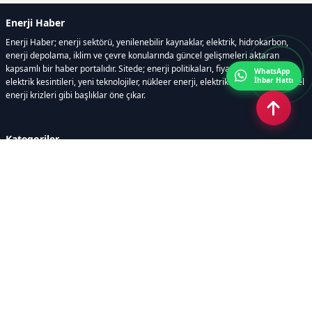
Enerji Haber
Enerji Haber; enerji sektörü, yenilenebilir kaynaklar, elektrik, hidrokarbon,
enerji depolama, iklim ve çevre konularında güncel gelişmeleri aktaran
kapsamlı bir haber portalıdır. Sitede; enerji politikaları, fiyat hareketleri,
WhatsApp
İhbar Hattı
elektrik kesintileri, yeni teknolojiler, nükleer enerji, elektrikli araçlar ve küresel
enerji krizleri gibi başlıklar öne çıkar.
Kategoriler
GÜNDEM
YENİLENEBİLİR ENERJİ
ENERJİ DEPOLAMA
HİDROKARBON
ENERJİ AJANDASI
İKLİM & ÇEVRE
ELEKTRİKLİ ARAÇLAR
KONFERANS&ETKİNLİK
DİĞER
TEKNOLOJİ
ELEKTRİK
NÜKLEER
MADEN