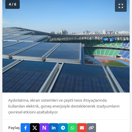
4 / 6
Aydınlatma, ekran sistemleri ve çeşitli tesis ihtiyaçlarında
kullanılan elektrik, güneş enerjisiyle desteklenerek stadyumların
çevresel etkisini azaltabiliyor.
N
Paylaş: