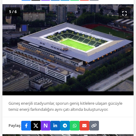
5 / 6
Güneş enerjili stadyumlar, sporun geniş kitlelere ulaşan gücüyle
temiz enerji farkındalığını aynı çatı altında buluşturuyor.
N
Paylaş: