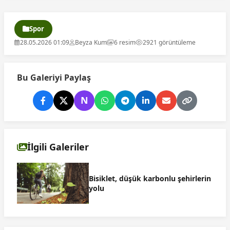
Spor
28.05.2026 01:09
Beyza Kum
6 resim
2921 görüntüleme
Bu Galeriyi Paylaş
N
İlgili Galeriler
Bisiklet, düşük karbonlu şehirlerin
yolu