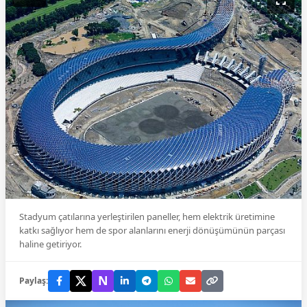
Stadyum çatılarına yerleştirilen paneller, hem elektrik üretimine
katkı sağlıyor hem de spor alanlarını enerji dönüşümünün parçası
haline getiriyor.
N
Paylaş: