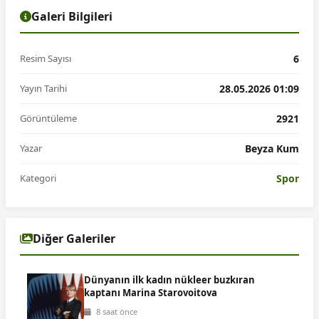
Galeri Bilgileri
Resim Sayısı
6
Yayın Tarihi
28.05.2026 01:09
Görüntüleme
2921
Yazar
Beyza Kum
Kategori
Spor
Diğer Galeriler
Dünyanın ilk kadın nükleer buzkıran
kaptanı Marina Starovoitova
8 saat önce