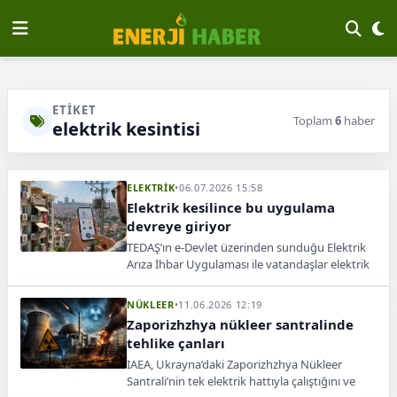
ETIKET
Toplam
6
haber
elektrik kesintisi
ELEKTRİK
•
06.07.2026 15:58
Elektrik kesilince bu uygulama
devreye giriyor
TEDAŞ’ın e-Devlet üzerinden sunduğu Elektrik
Arıza İhbar Uygulaması ile vatandaşlar elektrik
kesintisi ve arıza bildirimlerini hızlı şekilde
iletebiliyor.
NÜKLEER
•
11.06.2026 12:19
Zaporizhzhya nükleer santralinde
tehlike çanları
IAEA, Ukrayna’daki Zaporizhzhya Nükleer
Santrali’nin tek elektrik hattıyla çalıştığını ve