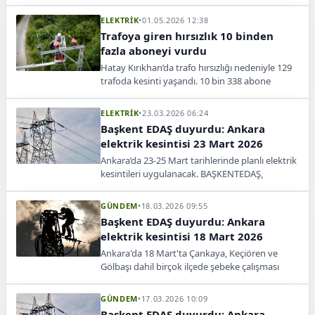
savaşın nükleer güvenlik riskini artırdığını
açıkladı.
ELEKTRİK
•
01.05.2026 12:38
Trafoya giren hırsızlık 10 binden
fazla aboneyi vurdu
Hatay Kırıkhan’da trafo hırsızlığı nedeniyle 129
trafoda kesinti yaşandı. 10 bin 338 abone
etkilendi, 81 abone saatlerce elektriksiz kaldı.
ELEKTRİK
•
23.03.2026 06:24
Başkent EDAŞ duyurdu: Ankara
elektrik kesintisi 23 Mart 2026
Ankara’da 23-25 Mart tarihlerinde planlı elektrik
kesintileri uygulanacak. BAŞKENTEDAŞ,
etkilenecek ilçe ve mahalleleri açıkladı.
GÜNDEM
•
18.03.2026 09:55
Başkent EDAŞ duyurdu: Ankara
elektrik kesintisi 18 Mart 2026
Ankara'da 18 Mart'ta Çankaya, Keçiören ve
Gölbaşı dahil birçok ilçede şebeke çalışması
nedeniyle planlı kesinti yapılacak.
GÜNDEM
•
17.03.2026 10:09
Başkent EDAŞ duyurdu: Ankara