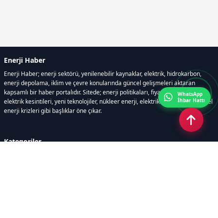
Enerji Haber
Enerji Haber; enerji sektörü, yenilenebilir kaynaklar, elektrik, hidrokarbon,
enerji depolama, iklim ve çevre konularında güncel gelişmeleri aktaran
kapsamlı bir haber portalıdır. Sitede; enerji politikaları, fiyat hareketleri,
WhatsApp
İhbar Hattı
elektrik kesintileri, yeni teknolojiler, nükleer enerji, elektrikli araçlar ve küresel
enerji krizleri gibi başlıklar öne çıkar.
Kategoriler
GÜNDEM
YENİLENEBİLİR ENERJİ
ENERJİ DEPOLAMA
HİDROKARBON
ENERJİ AJANDASI
İKLİM & ÇEVRE
ELEKTRİKLİ ARAÇLAR
KONFERANS&ETKİNLİK