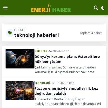
ETIKET
Toplam
3
haber
teknoloji haberleri
NÜKLEER
•
04.08.2026 13:15
Dünya’yı koruma planı: Asteroitlere
nükleer çözüm
Çinli bilim insanları, Dünya’yı asteroitlerden
korumak için iki aşamalı nükleer savunma
sistemi önerdi. Yöntem DART’tan güçlü olabilir.
TEKNOLOJİ
•
02.07.2026 11:14
Füzyon enerjisiyle ampuller ilk kez
doğrudan yakıldı
ABD merkezli Realta Fusion, füzyon
reaksiyonundan elde ettiği elektrikle ampulleri