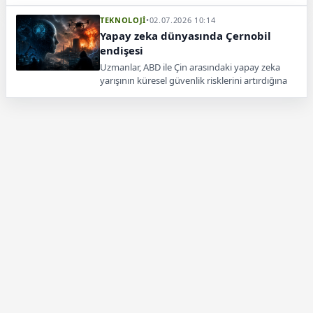
çalıştırdığını duyurdu. Deney, ticari füzyon
santralleri için önemli bir adım olarak görülüyor.
TEKNOLOJİ
•
02.07.2026 10:14
Yapay zeka dünyasında Çernobil
endişesi
Uzmanlar, ABD ile Çin arasındaki yapay zeka
yarışının küresel güvenlik risklerini artırdığına
dikkat çekiyor. Siber güvenlik ve kötü niyetli
kullanım tehlikesi öne çıkıyor.