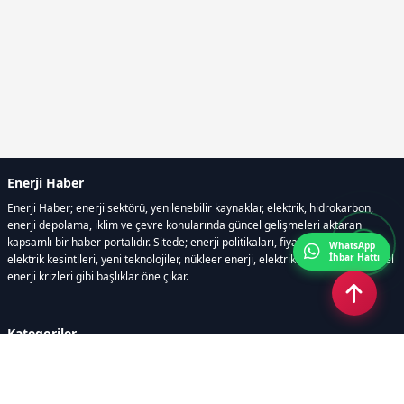
Enerji Haber
Enerji Haber; enerji sektörü, yenilenebilir kaynaklar, elektrik, hidrokarbon,
enerji depolama, iklim ve çevre konularında güncel gelişmeleri aktaran
kapsamlı bir haber portalıdır. Sitede; enerji politikaları, fiyat hareketleri,
WhatsApp
İhbar Hattı
elektrik kesintileri, yeni teknolojiler, nükleer enerji, elektrikli araçlar ve küresel
enerji krizleri gibi başlıklar öne çıkar.
Kategoriler
GÜNDEM
YENİLENEBİLİR ENERJİ
ENERJİ DEPOLAMA
HİDROKARBON