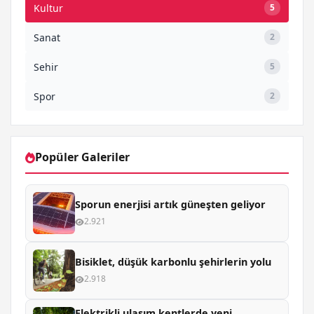
Kultur
5
Sanat
2
Sehir
5
Spor
2
Popüler Galeriler
Sporun enerjisi artık güneşten geliyor
2.921
Bisiklet, düşük karbonlu şehirlerin yolu
2.918
Elektrikli ulaşım kentlerde yeni