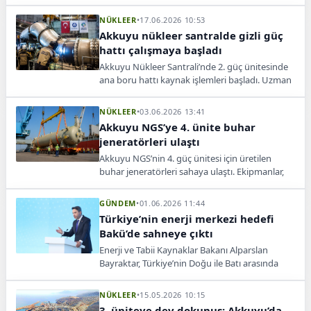
yerleştirildi.
NÜKLEER
•
17.06.2026 10:53
Akkuyu nükleer santralde gizli güç
hattı çalışmaya başladı
Akkuyu Nükleer Santrali’nde 2. güç ünitesinde
ana boru hattı kaynak işlemleri başladı. Uzman
ekipler 260 tonluk montaj ve testleri
sürdürüyor.
NÜKLEER
•
03.06.2026 13:41
Akkuyu NGS’ye 4. ünite buhar
jeneratörleri ulaştı
Akkuyu NGS’nin 4. güç ünitesi için üretilen
buhar jeneratörleri sahaya ulaştı. Ekipmanlar,
geçici depolama alanına güvenli şekilde
nakledildi.
GÜNDEM
•
01.06.2026 11:44
Türkiye’nin enerji merkezi hedefi
Bakü’de sahneye çıktı
Enerji ve Tabii Kaynaklar Bakanı Alparslan
Bayraktar, Türkiye’nin Doğu ile Batı arasında
güvenilir enerji merkezi olmayı sürdüreceğini
söyledi.
NÜKLEER
•
15.05.2026 10:15
3. üniteye dev dokunuş: Akkuyu’da