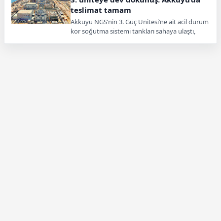
teslimat tamam
Akkuyu NGS’nin 3. Güç Ünitesi’ne ait acil durum
kor soğutma sistemi tankları sahaya ulaştı,
güvenlik ekipmanı teslimatı tamamlandı.