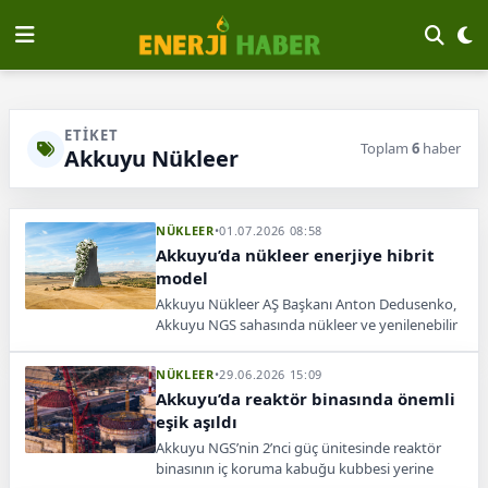
ETIKET
Toplam
6
haber
Akkuyu Nükleer
NÜKLEER
•
01.07.2026 08:58
Akkuyu’da nükleer enerjiye hibrit
model
Akkuyu Nükleer AŞ Başkanı Anton Dedusenko,
Akkuyu NGS sahasında nükleer ve yenilenebilir
enerjiyi bir araya getiren hibrit enerji
çözümlerinin değerlendirildiğini açıkladı.
NÜKLEER
•
29.06.2026 15:09
Akkuyu’da reaktör binasında önemli
eşik aşıldı
Akkuyu NGS’nin 2’nci güç ünitesinde reaktör
binasının iç koruma kabuğu kubbesi yerine