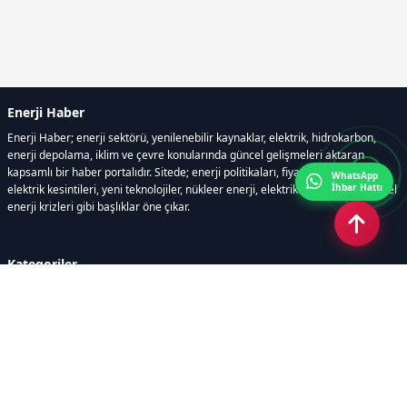
Enerji Haber
Enerji Haber; enerji sektörü, yenilenebilir kaynaklar, elektrik, hidrokarbon,
enerji depolama, iklim ve çevre konularında güncel gelişmeleri aktaran
kapsamlı bir haber portalıdır. Sitede; enerji politikaları, fiyat hareketleri,
WhatsApp
İhbar Hattı
elektrik kesintileri, yeni teknolojiler, nükleer enerji, elektrikli araçlar ve küresel
enerji krizleri gibi başlıklar öne çıkar.
Kategoriler
GÜNDEM
YENİLENEBİLİR ENERJİ
ENERJİ DEPOLAMA
HİDROKARBON
ENERJİ AJANDASI
İKLİM & ÇEVRE
ELEKTRİKLİ ARAÇLAR
KONFERANS&ETKİNLİK