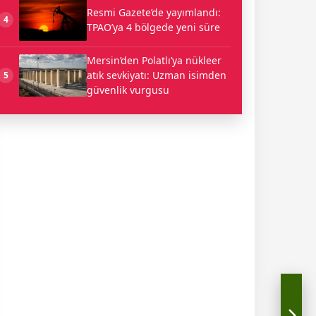
Resmi Gazete’de yayımlandı:
4
TPAO’ya 4 bölgede yeni süre
Mersin’den Polatlı’ya nükleer
atık sevkiyatı: Uzman isimden
5
güvenlik vurgusu