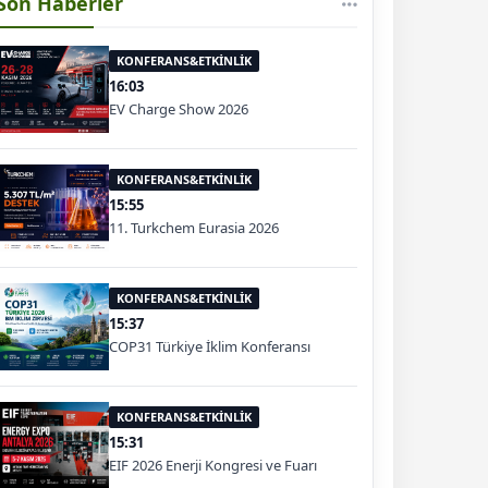
Son Haberler
KONFERANS&ETKİNLİK
16:03
EV Charge Show 2026
KONFERANS&ETKİNLİK
15:55
11. Turkchem Eurasia 2026
KONFERANS&ETKİNLİK
15:37
COP31 Türkiye İklim Konferansı
KONFERANS&ETKİNLİK
15:31
EIF 2026 Enerji Kongresi ve Fuarı