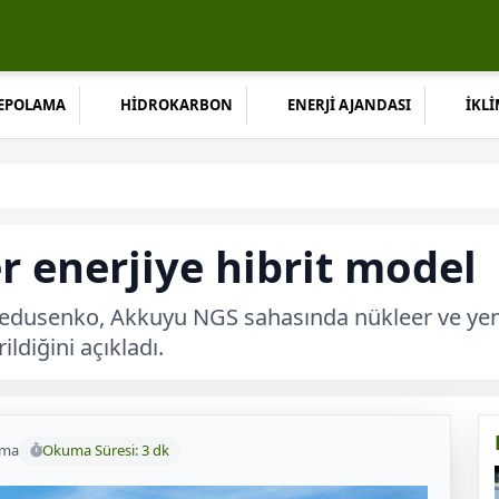
DEPOLAMA
HİDROKARBON
ENERJİ AJANDASI
İKLİ
 enerjiye hibrit model
usenko, Akkuyu NGS sahasında nükleer ve yenilen
ildiğini açıkladı.
uma
Okuma Süresi: 3 dk