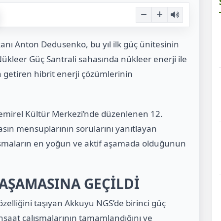
ı Anton Dedusenko, bu yıl ilk güç ünitesinin
kleer Güç Santrali sahasında nükleer enerji ile
a getiren hibrit enerji çözümlerinin
emirel Kültür Merkezi’nde düzenlenen 12.
asın mensuplarının sorularını yanıtlayan
şmaların en yoğun ve aktif aşamada olduğunun
 AŞAMASINA GEÇİLDİ
özelliğini taşıyan Akkuyu NGS’de birinci güç
 inşaat çalışmalarının tamamlandığını ve