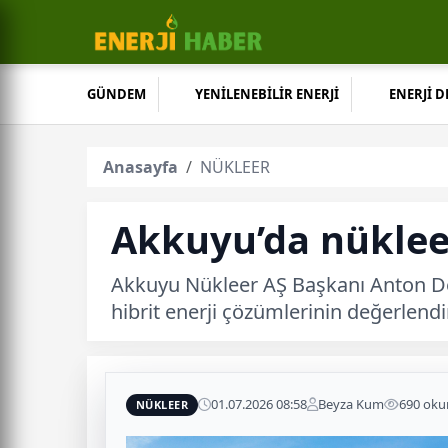
GÜNDEM
YENİLENEBİLİR ENERJİ
ENERJİ 
Anasayfa
NÜKLEER
Akkuyu’da nükleer
Akkuyu Nükleer AŞ Başkanı Anton Ded
hibrit enerji çözümlerinin değerlendir
01.07.2026 08:58
Beyza Kum
690 ok
NÜKLEER