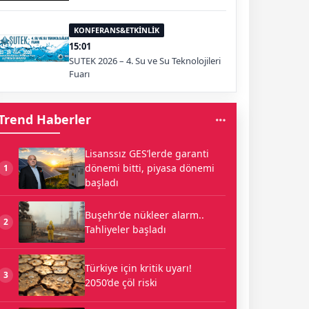
KONFERANS&ETKİNLİK
15:01
SUTEK 2026 – 4. Su ve Su Teknolojileri
Fuarı
Trend Haberler
Lisanssız GES’lerde garanti
dönemi bitti, piyasa dönemi
1
başladı
Buşehr’de nükleer alarm..
2
Tahliyeler başladı
Türkiye için kritik uyarı!
3
2050’de çöl riski