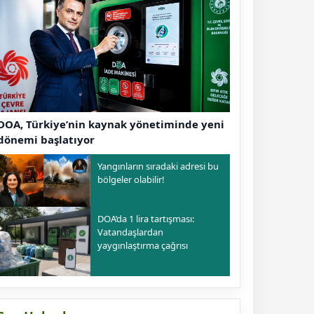
DOA, Türkiye’nin kaynak yönetiminde yeni
dönemi başlatıyor
Yangınların sıradaki adresi bu
bölgeler olabilir!
DOA’da 1 lira tartışması:
Vatandaşlardan
yaygınlaştırma çağrısı