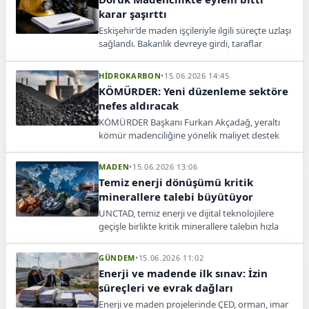
karar şaşırttı
Eskişehir’de maden işçileriyle ilgili süreçte uzlaşı
sağlandı. Bakanlık devreye girdi, taraflar
anlaşmaya vardı ve eylemler sona erdi.
HİDROKARBON
•
15.06.2026 14:45
KÖMÜRDER: Yeni düzenleme sektöre
nefes aldıracak
KÖMÜRDER Başkanı Furkan Akçadağ, yeraltı
kömür madenciliğine yönelik maliyet destek
kararının sektör için kritik bir adım olduğunu
belirtti.
MADEN
•
15.06.2026 13:06
Temiz enerji dönüşümü kritik
minerallere talebi büyütüyor
UNCTAD, temiz enerji ve dijital teknolojilere
geçişle birlikte kritik minerallere talebin hızla
arttığını, bu durumun küresel ticareti yeniden
şekillendirdiğini bildirdi.
GÜNDEM
•
15.06.2026 11:02
Enerji ve madende ilk sınav: İzin
süreçleri ve evrak dağları
Enerji ve maden projelerinde ÇED, orman, imar