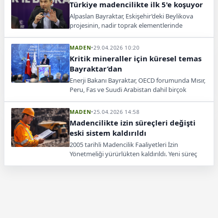
Türkiye madencilikte ilk 5'e koşuyor
Alpaslan Bayraktar, Eskişehir’deki Beylikova
projesinin, nadir toprak elementlerinde
Türkiye’nin ilk 5’e girmeyi hedeflediğini söyledi.
MADEN
•
29.04.2026 10:20
Kritik mineraller için küresel temas
Bayraktar’dan
Enerji Bakanı Bayraktar, OECD forumunda Mısır,
Peru, Fas ve Suudi Arabistan dahil birçok
ülkeyle enerji ve madencilik iş birliklerini
görüştü.
MADEN
•
25.04.2026 14:58
Madencilikte izin süreçleri değişti
eski sistem kaldırıldı
2005 tarihli Madencilik Faaliyetleri İzin
Yönetmeliği yürürlükten kaldırıldı. Yeni süreç
Maden Kanunu ve Maden Yönetmeliği
kapsamında yürütülecek.