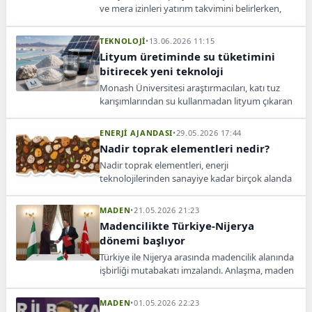
ve mera izinleri yatırım takvimini belirlerken,
uzayan süreçler yatırımcıların temel şikayeti
oluyor.
TEKNOLOJİ
•
13.06.2026 11:15
Lityum üretiminde su tüketimini
bitirecek yeni teknoloji
Monash Üniversitesi araştırmacıları, katı tuz
karışımlarından su kullanmadan lityum çıkaran
yeni bir yöntem geliştirdi.
ENERJİ AJANDASI
•
29.05.2026 17:44
Nadir toprak elementleri nedir?
Nadir toprak elementleri, enerji
teknolojilerinden sanayiye kadar birçok alanda
kullanılan 17 kritik elementi kapsıyor.
MADEN
•
21.05.2026 21:23
Madencilikte Türkiye-Nijerya
dönemi başlıyor
Türkiye ile Nijerya arasında madencilik alanında
işbirliği mutabakatı imzalandı. Anlaşma, maden
keşfi, yatırım ve teknoloji paylaşımını kapsıyor.
MADEN
•
01.05.2026 22:23