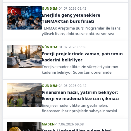
kat aşarak sektörler arasında zirveye çıktı.
GÜNDEM
•
04.07.2026 09:43
Enerjide genç yeteneklere
TENMAK’tan burs fırsatı
TENMAK Araştırma Burs Programları ile lisans,
yüksek lisans, doktora ve doktora sonrası
araştırmacılara yurt içi ve yurt dışında burs
desteği sağlanacak.
GÜNDEM
•
01.07.2026 09:38
Enerji projelerinde zaman, yatırımın
kaderini belirliyor
Enerji ve madencilikte izin süreçleri yatırımın
kaderini belirliyor. Süper İzin döneminde
danışmanlık ve proje yönetimi öne çıkıyor.
GÜNDEM
•
24.06.2026 09:42
Finansman hazır, yatırım bekliyor:
Enerji ve madencilikte izin çıkmazı
Enerji ve madencilikte izin gecikmeleri,
finansmanı hazır projelerin sahaya inmesini
geciktirirken yatırım maliyetlerini artırıyor.
MADEN
•
17.06.2026 09:08
Doruk Madencilikte eylem bitti