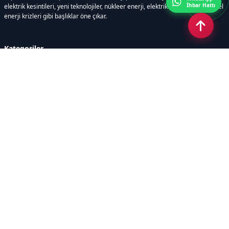
İhbar Hattı
elektrik kesintileri, yeni teknolojiler, nükleer enerji, elektrikli araçlar ve küresel
enerji krizleri gibi başlıklar öne çıkar.
Kategoriler
GÜNDEM
YENİLENEBİLİR ENERJİ
ENERJİ DEPOLAMA
HİDROKARBON
ENERJİ AJANDASI
İKLİM & ÇEVRE
ELEKTRİKLİ ARAÇLAR
KONFERANS&ETKİNLİK
DİĞER
TEKNOLOJİ
ELEKTRİK
NÜKLEER
MADEN
Sayfalar
AÇIK RIZA METNİ
ÇEREZ POLİTİKASI
AYDINLATMA METNİ
VERİ İHLALİ PROSEDÜRÜ