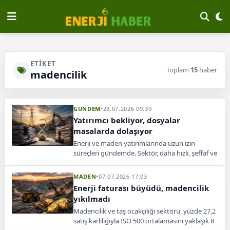
ETIKET
Toplam
15
haber
madencilik
GÜNDEM
•
23.07.2026 09:39
Yatırımcı bekliyor, dosyalar
masalarda dolaşıyor
Enerji ve maden yatırımlarında uzun izin
süreçleri gündemde. Sektör, daha hızlı, şeffaf ve
öngörülebilir bir yatırım sistemi bekliyor.
MADEN
•
07.07.2026 17:03
Enerji faturası büyüdü, madencilik
yıkılmadı
Madencilik ve taş ocakçılığı sektörü, yüzde 27,2
satış karlılığıyla İSO 500 ortalamasını yaklaşık 8