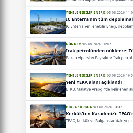
YENİLENEBİLİR ENERJİ
•
05.08.2026 11:
IC Enterra’nın tüm depolamalı
IC Enterra Yenilenebilir Enerji, depola
GÜNDEM
•
05.08.2026 10:07
Irak petrolünden nükleere: Tü
Bakan Alparslan Bayraktar, Irak petrol
YENİLENEBİLİR ENERJİ
•
03.08.2026 16:
Yeni YEKA alanı açıklandı
ETKB, Malatya Arapgir’de belirlenen ala
HİDROKARBON
•
03.08.2026 14:42
Kerkük’ten Karadeniz’e TPAO’
TPAO, Kerkük ve Bulgaristan’daki yeni p