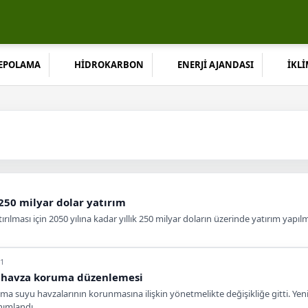
DEPOLAMA
HİDROKARBON
ENERJİ AJANDASI
İKLİ
 250 milyar dolar yatırım
ırılması için 2050 yılına kadar yıllık 250 milyar doların üzerinde yatırım yapıl
41
ni havza koruma düzenlemesi
a suyu havzalarının korunmasına ilişkin yönetmelikte değişikliğe gitti. Yen
nımlandı.