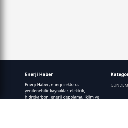
Enerji Haber
Kategor
Enerji Haber; enerji sektörü,
GÜNDE
yenilenebilir kaynaklar, elektrik,
hidrokarbon, enerji depolama, iklim ve
ENERJİ 
çevre konularında güncel gelişmeleri
aktaran kapsamlı bir haber portalıdır.
ENERJİ 
Sitede; enerji politikaları, fiyat
ELEKTRİK
hareketleri, elektrik kesintileri, yeni
ARAÇLAR