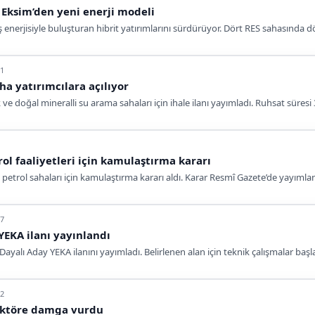
 Eksim’den yeni enerji modeli
eş enerjisiyle buluşturan hibrit yatırımlarını sürdürüyor. Dört RES sahasında
21
ha yatırımcılara açılıyor
ve doğal mineralli su arama sahaları için ihale ilanı yayımladı. Ruhsat süresi 3
ol faaliyetleri için kamulaştırma kararı
etrol sahaları için kamulaştırma kararı aldı. Karar Resmî Gazete’de yayımlan
27
YEKA ilanı yayınlandı
Dayalı Aday YEKA ilanını yayımladı. Belirlenen alan için teknik çalışmalar başla
22
sektöre damga vurdu