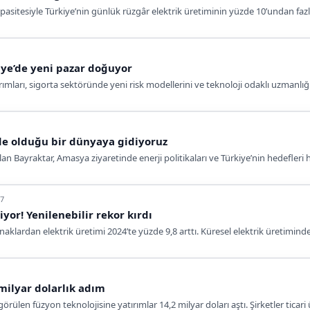
asitesiyle Türkiye’nin günlük rüzgâr elektrik üretiminin yüzde 10’undan fazla
iye’de yeni pazar doğuyor
mları, sigorta sektöründe yeni risk modellerini ve teknoloji odaklı uzmanlığı
de olduğu bir dünyaya gidiyoruz
slan Bayraktar, Amasya ziyaretinde enerji politikaları ve Türkiye’nin hedefle
07
yor! Yenilenebilir rekor kırdı
naklardan elektrik üretimi 2024’te yüzde 9,8 arttı. Küresel elektrik üretimindek
 milyar dolarlık adım
rülen füzyon teknolojisine yatırımlar 14,2 milyar doları aştı. Şirketler ticari ü