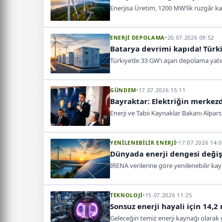
Enerjisa Üretim, 1200 MW’lik rüzgâr kap
ENERJİ DEPOLAMA
•
20.07.2026 09:52
Batarya devrimi kapıda! Türk
Türkiye’de 33 GW’ı aşan depolama yatırı
GÜNDEM
•
17.07.2026 15:11
Bayraktar: Elektriğin merkez
Enerji ve Tabii Kaynaklar Bakanı Alpar
YENİLENEBİLİR ENERJİ
•
17.07.2026 14:
Dünyada enerji dengesi değişi
IRENA verilerine göre yenilenebilir kay
TEKNOLOJİ
•
15.07.2026 11:25
Sonsuz enerji hayali için 14,2
Geleceğin temiz enerji kaynağı olarak gö