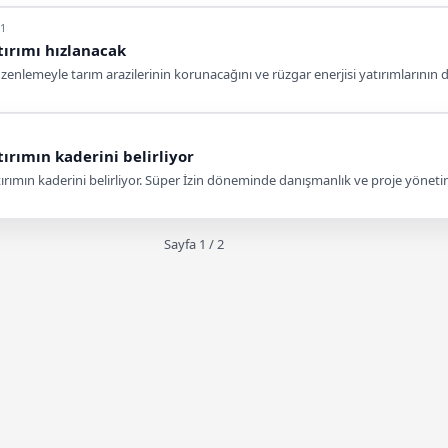
11
tırımı hızlanacak
lemeyle tarım arazilerinin korunacağını ve rüzgar enerjisi yatırımlarının dah
ırımın kaderini belirliyor
atırımın kaderini belirliyor. Süper İzin döneminde danışmanlık ve proje yönetim
Sayfa 1 / 2