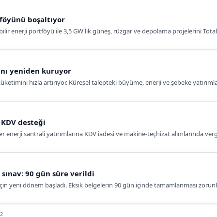
tföyünü boşaltıyor
ilir enerji portföyü ile 3,5 GW'lık güneş, rüzgar ve depolama projelerini Tota
rını yeniden kuruyor
tüketimini hızla artırıyor. Küresel talepteki büyüme, enerji ve şebeke yatırıml
a KDV desteği
erji santrali yatırımlarına KDV iadesi ve makine-teçhizat alımlarında vergi
sınav: 90 gün süre verildi
için yeni dönem başladı. Eksik belgelerin 90 gün içinde tamamlanması zorunlu 
22