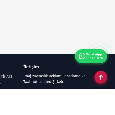
WhatsApp
İhbar Hattı
İletişim
İmaj Yayıncılık Reklam Pazarlama Ve
İTİKASI
Taahhüt Limited Şirketi
İ
Ü
Ümit Mahallesi, 2494/2 Sokak No:4
Çankaya Ankara
Email:
info@enerjihaber.com
Tel:
0540 220 08 08