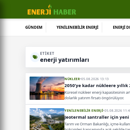
GÜNDEM
YENİLENEBİLİR ENERJİ
ENERJİ 
ETIKET
enerji yatırımları
NÜKLEER
•
05.08.2026 13:13
2050’ye kadar nükleere yıllık
Küresel nükleer enerji kapasitesinin art
dolarlık yatırım fırsatı öngörülüyor.
YENİLENEBİLİR ENERJİ
•
05.08.2026 11:
Jeotermal santraller için ye
Tarım ve Orman Bakanlığı, içme-kullanm
hükümleri kapsamında açık şekilde ta