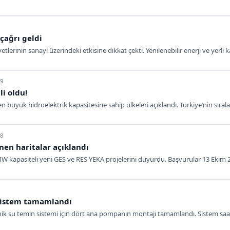
 çağrı geldi
etlerinin sanayi üzerindeki etkisine dikkat çekti. Yenilenebilir enerji ve yerli
09
i oldu!
n büyük hidroelektrik kapasitesine sahip ülkeleri açıklandı. Türkiye’nin sıral
18
nen haritalar açıklandı
 MW kapasiteli yeni GES ve RES YEKA projelerini duyurdu. Başvurular 13 Ekim 2
sistem tamamlandı
ik su temin sistemi için dört ana pompanın montajı tamamlandı. Sistem saa