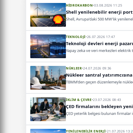
HİDROKARBON
•
03.08.2026 11:25
Shell yenilenebilir enerji por
Shell, Avrupa'daki 500 MW'lık yenileneb
TEKNOLOJİ
•
26.07.2026 17:47
Teknoloji devleri enerji paza
Yapay zeka ve veri merkezleri elektrik 
NÜKLEER
•
24.07.2026 09:36
Nükleer santral yatırımcısın
TBMM’den geçen düzenlemeyle nükleer en
İKLİM & ÇEVRE
•
23.07.2026 08:43
ÇED firmalarını bekleyen yeni 
ÇED yeterlik belgesi bulunan firmalar 
YENİLENEBİLİR ENERJİ
•
21.07.2026 13: