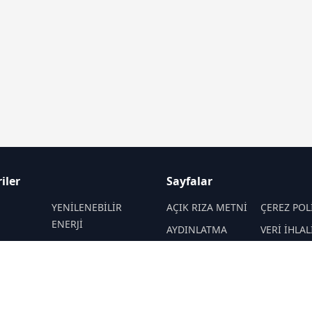
iler
Sayfalar
M
YENİLENEBİLİR
AÇIK RIZA METNİ
ÇEREZ POL
ENERJİ
AYDINLATMA
VERİ İHLAL
DEPOLAMA
HİDROKARBON
METNİ
PROSEDÜR
AJANDASI
İKLİM & ÇEVRE
VERİ SAKLAMA VE
İletişim
İMHA POLİTİKASI
Lİ
KONFERANS&ETKİNLİK