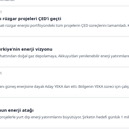
07
 rüzgar projeleri ÇED’i geçti
malı rüzgar enerjisi portföyündeki tüm projelerin ÇED süreçlerini tamamladı. 
rkiye’nin enerji vizyonu
 hattından doğal gaz depolamaya, Akkuyu’dan yenilenebilir enerji yatırımların
55
nı güneş enerjisine dayalı Aday YEKA ilan etti. Bölgenin YEKA süreci için çalış
nun enerji atağı
rojelerle yurt dışı enerji yatırımlarını büyütüyor. Şirketin hedefi günlük 1 mi