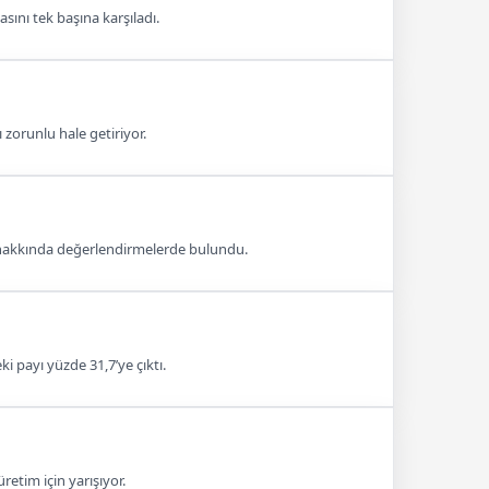
sını tek başına karşıladı.
 zorunlu hale getiriyor.
ri hakkında değerlendirmelerde bulundu.
i payı yüzde 31,7’ye çıktı.
retim için yarışıyor.