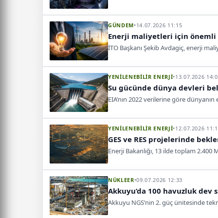
GÜNDEM
•
14.07.2026 11:15
Enerji maliyetleri için önemli
İTO Başkanı Şekib Avdagiç, enerji maliy
YENİLENEBİLİR ENERJİ
•
13.07.2026 14:
Su gücünde dünya devleri bell
EIA’nın 2022 verilerine göre dünyanın e
YENİLENEBİLİR ENERJİ
•
12.07.2026 11:
GES ve RES projelerinde bekle
Enerji Bakanlığı, 13 ilde toplam 2.400
NÜKLEER
•
09.07.2026 12:33
Akkuyu’da 100 havuzluk dev 
Akkuyu NGS’nin 2. güç ünitesinde tekn