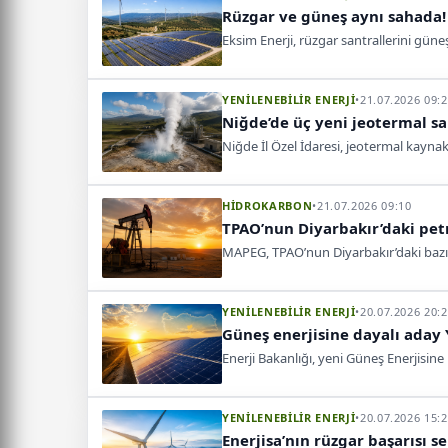
Rüzgar ve güneş aynı sahada!
Eksim Enerji, rüzgar santrallerini gün
YENİLENEBİLİR ENERJİ
•
21.07.2026 09:
Niğde’de üç yeni jeotermal sa
Niğde İl Özel İdaresi, jeotermal kaynak 
HİDROKARBON
•
21.07.2026 09:10
TPAO’nun Diyarbakır’daki petr
MAPEG, TPAO’nun Diyarbakır’daki bazı p
YENİLENEBİLİR ENERJİ
•
20.07.2026 20:
Güneş enerjisine dayalı aday 
Enerji Bakanlığı, yeni Güneş Enerjisine 
YENİLENEBİLİR ENERJİ
•
20.07.2026 15:
Enerjisa’nın rüzgar başarısı 