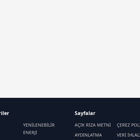
iler
Sayfalar
M
YENİLENEBİLİR
AÇIK RIZA METNİ
ÇEREZ POL
ENERJİ
AYDINLATMA
VERİ İHLAL