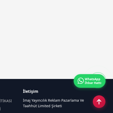
WhatsApp
İhbar Hattı
İletişim
İmaj Yayıncılık Reklam Pazarlama Ve
İTİKASI
Taahhüt Limited Şirketi
İ