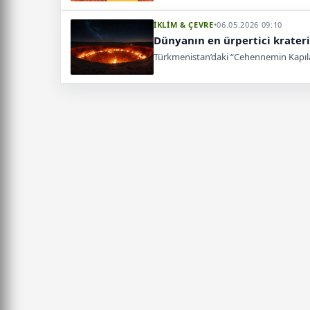
İKLİM & ÇEVRE
•
06.05.2026 09:10
Dünyanın en ürpertici krater
Türkmenistan’daki “Cehennemin Kapıları”