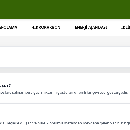
DEPOLAMA
HİDROKARBON
ENERJİ AJANDASI
İKLİ
luşur?
osfere salınan sera gazı miktarını gösteren önemli bir çevresel göstergedir.
ojik süreçlerle oluşan ve büyük bölümü metandan meydana gelen yanıcı bir ga