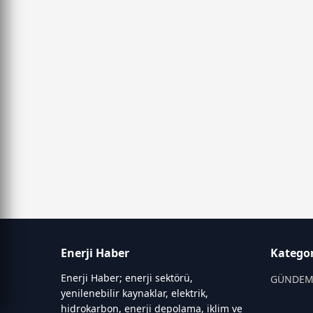
Enerji Haber
Kategor
Enerji Haber; enerji sektörü,
GÜNDE
yenilenebilir kaynaklar, elektrik,
hidrokarbon, enerji depolama, iklim ve