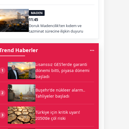
MADEN
11:45
Doruk Madencilik’ten kıdem ve
tazminat sürecine ilişkin duyuru
Trend Haberler
Lisanssız GES’lerde garanti
dönemi bitti, piyasa dönemi
1
başladı
Buşehr’de nükleer alarm..
2
Tahliyeler başladı
Türkiye için kritik uyarı!
3
2050’de çöl riski