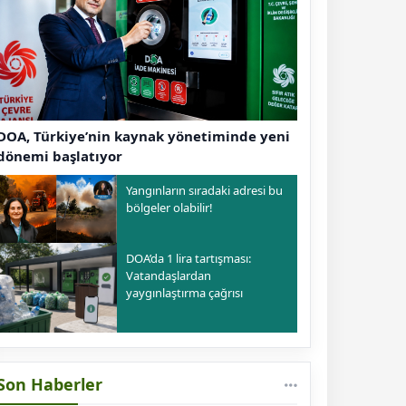
DOA, Türkiye’nin kaynak yönetiminde yeni
dönemi başlatıyor
Yangınların sıradaki adresi bu
bölgeler olabilir!
DOA’da 1 lira tartışması:
Vatandaşlardan
yaygınlaştırma çağrısı
Son Haberler