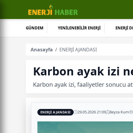
GÜNDEM
YENİLENEBİLİR ENERJİ
ENERJİ 
Anasayfa
ENERJİ AJANDASI
Karbon ayak izi ne
Karbon ayak izi, faaliyetler sonucu a
29.05.2026 21:09
Beyza Kum
ENERJİ AJANDASI