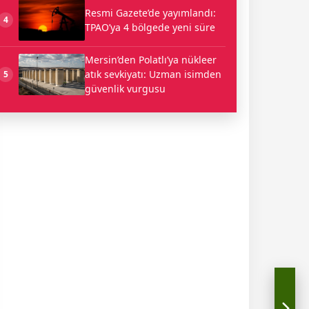
Resmi Gazete’de yayımlandı:
4
TPAO’ya 4 bölgede yeni süre
Mersin’den Polatlı’ya nükleer
atık sevkiyatı: Uzman isimden
5
güvenlik vurgusu