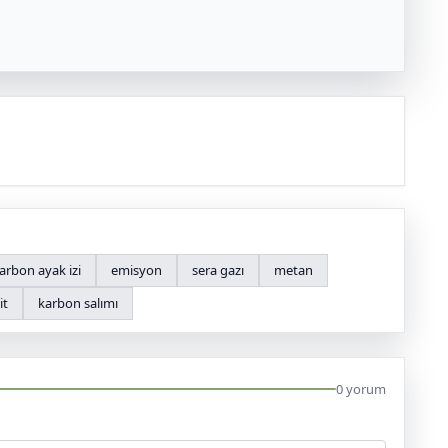
arbon ayak izi
emisyon
sera gazı
metan
it
karbon salımı
0 yorum