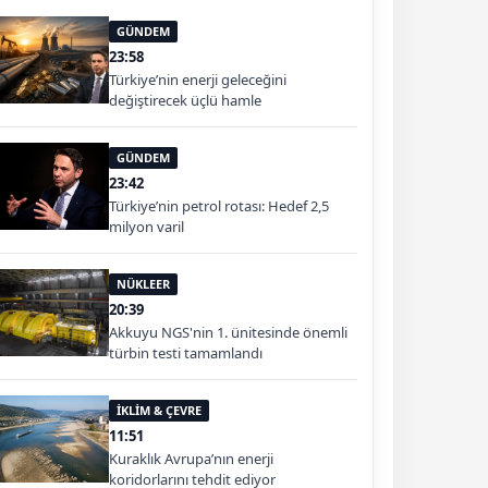
GÜNDEM
23:58
Türkiye’nin enerji geleceğini
değiştirecek üçlü hamle
GÜNDEM
23:42
Türkiye’nin petrol rotası: Hedef 2,5
milyon varil
NÜKLEER
20:39
Akkuyu NGS'nin 1. ünitesinde önemli
türbin testi tamamlandı
İKLİM & ÇEVRE
11:51
Kuraklık Avrupa’nın enerji
koridorlarını tehdit ediyor