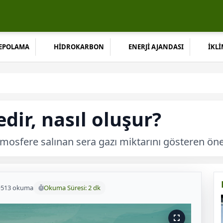
DEPOLAMA
HİDROKARBON
ENERJİ AJANDASI
İKLİ
dir, nasıl oluşur?
tmosfere salınan sera gazı miktarını gösteren öne
513 okuma
Okuma Süresi: 2 dk