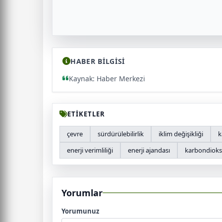
HABER BİLGİSİ
Kaynak: Haber Merkezi
ETİKETLER
çevre
sürdürülebilirlik
iklim değişikliği
k
enerji verimliliği
enerji ajandası
karbondioks
Yorumlar
Yorumunuz