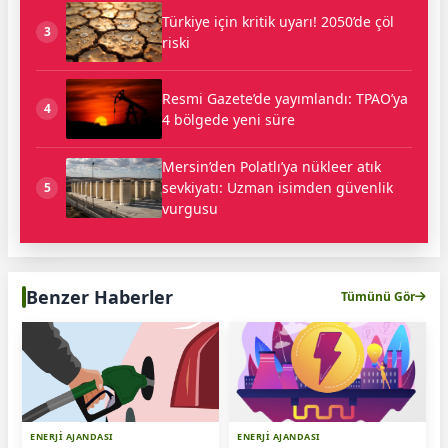
Türkiye için kritik uyarı! 2050’de çöl
3
riski
Resmi Gazete’de yayımlandı: TPAO’ya
4
4 bölgede yeni süre
Mersin’den Polatlı’ya nükleer atık
sevkiyatı: Uzman isimden güvenlik
5
vurgusu
Benzer Haberler
Tümünü Gör
ENERJİ AJANDASI
ENERJİ AJANDASI