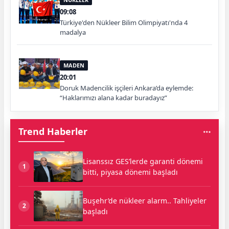
09:08
Türkiye'den Nükleer Bilim Olimpiyatı'nda 4
madalya
MADEN
20:01
Doruk Madencilik işçileri Ankara’da eylemde:
“Haklarımızı alana kadar buradayız”
Trend Haberler
Lisanssız GES’lerde garanti dönemi
1
bitti, piyasa dönemi başladı
Buşehr’de nükleer alarm.. Tahliyeler
2
başladı