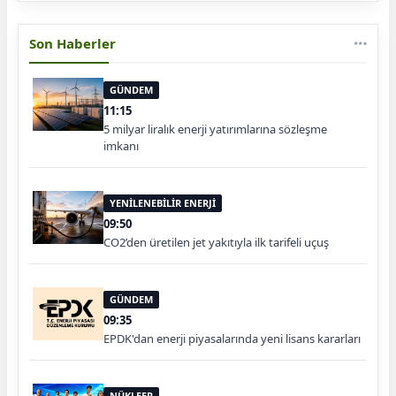
Son Haberler
GÜNDEM
11:15
5 milyar liralık enerji yatırımlarına sözleşme
imkanı
YENİLENEBİLİR ENERJİ
09:50
CO2’den üretilen jet yakıtıyla ilk tarifeli uçuş
GÜNDEM
09:35
EPDK'dan enerji piyasalarında yeni lisans kararları
NÜKLEER