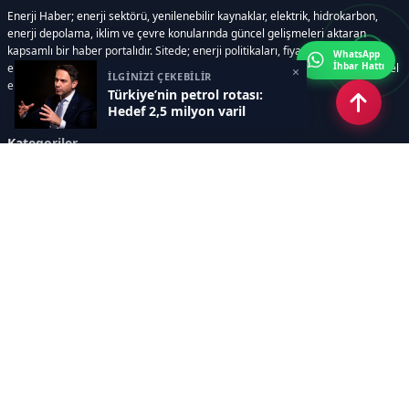
Enerji Haber; enerji sektörü, yenilenebilir kaynaklar, elektrik, hidrokarbon,
enerji depolama, iklim ve çevre konularında güncel gelişmeleri aktaran
kapsamlı bir haber portalıdır. Sitede; enerji politikaları, fiyat hareketleri,
WhatsApp
İhbar Hattı
elektrik kesintileri, yeni teknolojiler, nükleer enerji, elektrikli araçlar ve küresel
×
İLGİNİZİ ÇEKEBİLİR
enerji krizleri gibi başlıklar öne çıkar.
Türkiye’nin petrol rotası:
Hedef 2,5 milyon varil
Kategoriler
GÜNDEM
YENİLENEBİLİR ENERJİ
ENERJİ DEPOLAMA
HİDROKARBON
ENERJİ AJANDASI
İKLİM & ÇEVRE
ELEKTRİKLİ ARAÇLAR
KONFERANS&ETKİNLİK
DİĞER
TEKNOLOJİ
ELEKTRİK
NÜKLEER
MADEN
Sayfalar