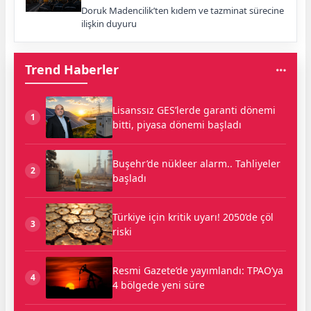
Doruk Madencilik’ten kıdem ve tazminat sürecine
ilişkin duyuru
Trend Haberler
Lisanssız GES’lerde garanti dönemi
1
bitti, piyasa dönemi başladı
Buşehr’de nükleer alarm.. Tahliyeler
2
başladı
Türkiye için kritik uyarı! 2050’de çöl
3
riski
Resmi Gazete’de yayımlandı: TPAO’ya
4
4 bölgede yeni süre