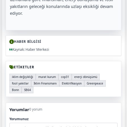
yakıtların geleceği konularında uzlaşı eksikliği devam
ediyor.
HABER BİLGİSİ
Kaynak: Haber Merkezi
ETİKETLER
iklim değişikliği
murat kurum
cop31
enerji dönüşümü
fosil yakıtlar
İklim Finansmanı
Elektrifikasyon
Greenpeace
Bonn
SB64
Yorumlar
0 yorum
Yorumunuz