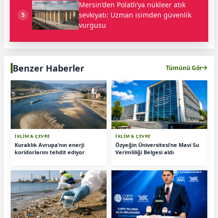
Mersin’den Polatlı’ya nükleer atık
sevkiyatı: Uzman isimden güvenlik
5
vurgusu
Benzer Haberler
Tümünü Gör
İKLİM & ÇEVRE
İKLİM & ÇEVRE
Kuraklık Avrupa’nın enerji
Özyeğin Üniversitesi’ne Mavi Su
koridorlarını tehdit ediyor
Verimliliği Belgesi aldı