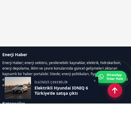
Enerji Haber
Enerji Haber; enerji sektörü, yenilenebilir kaynaklar, elektrik, hidrokarbon,
enerji depolama, iklim ve çevre konularında güncel gelişmeleri aktaran
kapsamlı bir haber portalıdır. Sitede; enerji politikaları, fiyat hareketleri,
WhatsApp
İhbar Hattı
elektrik kesintileri, yeni teknolojiler, nükleer enerji, elektrikli araçlar ve küresel
×
İLGİNİZİ ÇEKEBİLİR
enerji krizleri gibi başlıklar öne çıkar.
Elektrikli Hyundai IONIQ 6
Türkiye’de satışa çıktı
Kategoriler
GÜNDEM
YENİLENEBİLİR ENERJİ
ENERJİ DEPOLAMA
HİDROKARBON