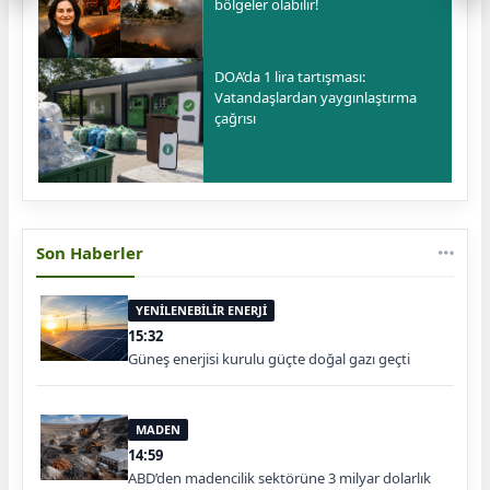
bölgeler olabilir!
DOA’da 1 lira tartışması:
Vatandaşlardan yaygınlaştırma
çağrısı
Son Haberler
YENİLENEBİLİR ENERJİ
15:32
Güneş enerjisi kurulu güçte doğal gazı geçti
MADEN
14:59
ABD’den madencilik sektörüne 3 milyar dolarlık