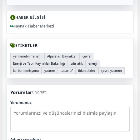
HABER BİLGİSİ
Kaynak: Haber Merkezi
ETİKETLER
yenilenebilir enerji
Alparslan Bayraktar
çevre
Enerji ve Tabii Kaynaklar Bakanlığı
sıfır atık
enerji
karbon emisyonu
yatırım
tasarruf
fidan dikimi
çevre yatırımı
Yorumlar
0 yorum
Yorumunuz
Adınız soyadınız