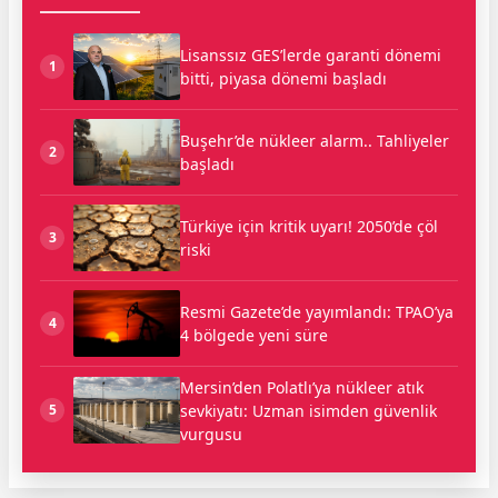
Lisanssız GES’lerde garanti dönemi
1
bitti, piyasa dönemi başladı
Buşehr’de nükleer alarm.. Tahliyeler
2
başladı
Türkiye için kritik uyarı! 2050’de çöl
3
riski
Resmi Gazete’de yayımlandı: TPAO’ya
4
4 bölgede yeni süre
Mersin’den Polatlı’ya nükleer atık
sevkiyatı: Uzman isimden güvenlik
5
vurgusu