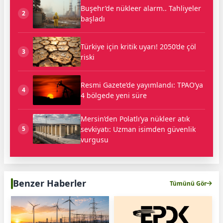
Buşehr’de nükleer alarm.. Tahliyeler
2
başladı
Türkiye için kritik uyarı! 2050’de çöl
3
riski
Resmi Gazete’de yayımlandı: TPAO’ya
4
4 bölgede yeni süre
Mersin’den Polatlı’ya nükleer atık
sevkiyatı: Uzman isimden güvenlik
5
vurgusu
Benzer Haberler
Tümünü Gör