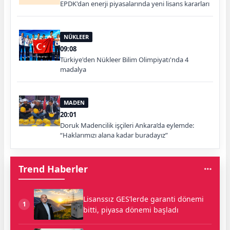
EPDK'dan enerji piyasalarında yeni lisans kararları
NÜKLEER
09:08
Türkiye'den Nükleer Bilim Olimpiyatı'nda 4
madalya
MADEN
20:01
Doruk Madencilik işçileri Ankara’da eylemde:
“Haklarımızı alana kadar buradayız”
Trend Haberler
Lisanssız GES’lerde garanti dönemi
1
bitti, piyasa dönemi başladı