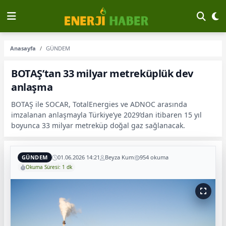
Anasayfa
GÜNDEM
BOTAŞ’tan 33 milyar metreküplük dev
anlaşma
BOTAŞ ile SOCAR, TotalEnergies ve ADNOC arasında
imzalanan anlaşmayla Türkiye’ye 2029’dan itibaren 15 yıl
boyunca 33 milyar metreküp doğal gaz sağlanacak.
GÜNDEM
01.06.2026 14:21
Beyza Kum
954 okuma
Okuma Süresi: 1 dk