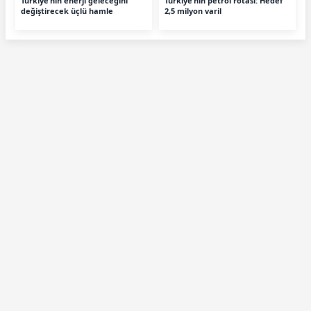
Türkiye’nin enerji geleceğini
Türkiye’nin petrol rotası: Hedef
değiştirecek üçlü hamle
2,5 milyon varil