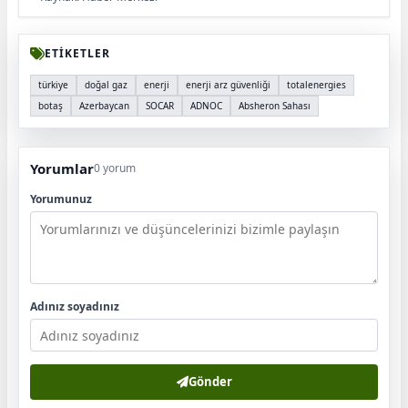
ETİKETLER
türkiye
doğal gaz
enerji
enerji arz güvenliği
totalenergies
botaş
Azerbaycan
SOCAR
ADNOC
Absheron Sahası
Yorumlar
0 yorum
Yorumunuz
Adınız soyadınız
Gönder