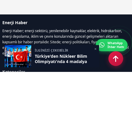
Enerji Haber
Enerji Haber; enerji sektörü, yenilenebilir kaynaklar, elektrik, hidrokarbon,
enerji depolama, iklim ve çevre konularında güncel gelişmeleri aktaran
kapsamlı bir haber portalıdır. Sitede; enerji politikaları, fiyat hareketleri,
WhatsApp
İhbar Hattı
elektrik kesintileri, yeni teknolojiler, nükleer enerji, elektrikli araçlar ve küresel
×
İLGİNİZİ ÇEKEBİLİR
enerji krizleri gibi başlıklar öne çıkar.
Türkiye'den Nükleer Bilim
Olimpiyatı'nda 4 madalya
Kategoriler
GÜNDEM
YENİLENEBİLİR ENERJİ
ENERJİ DEPOLAMA
HİDROKARBON
ENERJİ AJANDASI
İKLİM & ÇEVRE
ELEKTRİKLİ ARAÇLAR
KONFERANS&ETKİNLİK
DİĞER
TEKNOLOJİ
ELEKTRİK
NÜKLEER