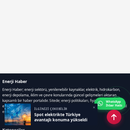
Enerji Haber
Enerji Haber; enerji sektörü, yenilenebilir kaynaklar, elektrik, hidrokarbon,
enerji depolama, iklim ve çevre konularında güncel gelişmeleri aktaran
kapsamlı bir haber portalıdır. Sitede; enerji politikaları, fiyat hareketleri,
WhatsApp
İhbar Hattı
elektrik kesintileri, yeni teknolojiler, nükleer enerji, elektrikli araçlar ve küresel
×
İLGİNİZİ ÇEKEBİLİR
enerji krizleri gibi başlıklar öne çıkar.
Spot elektrikte Türkiye
avantajlı konuma yükseldi
Kategoriler