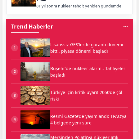
81 yıl sonra nükleer tehdit yeniden gündemde
Trend Haberler
Lisanssız GES’lerde garanti dönemi
1
bitti, piyasa dönemi başladı
Buşehr’de nükleer alarm.. Tahliyeler
2
başladı
Türkiye için kritik uyarı! 2050’de çöl
3
riski
Resmi Gazete’de yayımlandı: TPAO’ya
4
4 bölgede yeni süre
Mersin’den Polatlı’ya nükleer atık