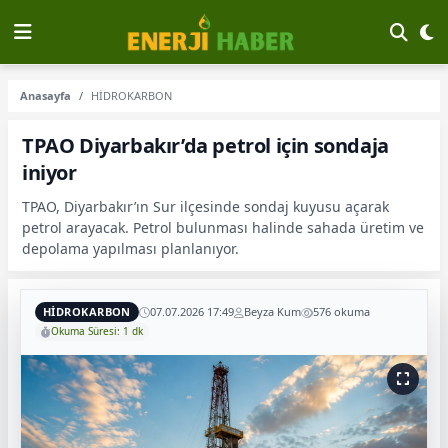
Anasayfa
HİDROKARBON
TPAO Diyarbakır’da petrol için sondaja
iniyor
TPAO, Diyarbakır’ın Sur ilçesinde sondaj kuyusu açarak
petrol arayacak. Petrol bulunması halinde sahada üretim ve
depolama yapılması planlanıyor.
HİDROKARBON
07.07.2026 17:49
Beyza Kum
576 okuma
Okuma Süresi: 1 dk