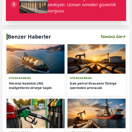
sevkiyatı: Uzman isimden güvenlik
5
vurgusu
Benzer Haberler
Tümünü Gör
HİDROKARBON
HİDROKARBON
Hürmüz kesintisi LNG
Irak petrol ihracatını Türkiye
maliyetlerini zirveye taşıdı
üzerinden artıracak