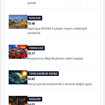
paneli
NÜKLEER
15:46
Zaporijya NGS’de 4 çalışan mayın nedeniyle
yaralandı
TEKNOLOJİ
15:17
Rosatom’un Bilgi Buzkıranı seferi başladı
YENİLENEBİLİR ENERJİ
14:47
Dünya güneş enerjisinde 3 teravat eşiğini geçti
NÜKLEER
14:02