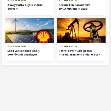
HİDROKARBON
HİDROKARBON
Akaryakıtta büyük indirim
Kerkük’ten Karadeniz’e
geliyor!
TPAO’nun enerji atağı
HİDROKARBON
HİDROKARBON
Shell yenilenebilir enerji
Petrol devi 7 ülke petrol
portföyünü boşaltıyor
musluklarını aynı anda açacak