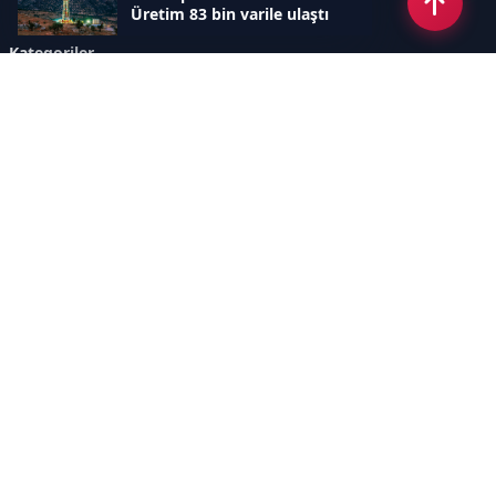
Üretim 83 bin varile ulaştı
Kategoriler
GÜNDEM
YENİLENEBİLİR ENERJİ
ENERJİ DEPOLAMA
HİDROKARBON
ENERJİ AJANDASI
İKLİM & ÇEVRE
ELEKTRİKLİ ARAÇLAR
KONFERANS&ETKİNLİK
DİĞER
TEKNOLOJİ
ELEKTRİK
NÜKLEER
MADEN
Sayfalar
AÇIK RIZA METNİ
ÇEREZ POLİTİKASI
AYDINLATMA METNİ
VERİ İHLALİ PROSEDÜRÜ
VERİ SAKLAMA VE İMHA
İletişim
POLİTİKASI