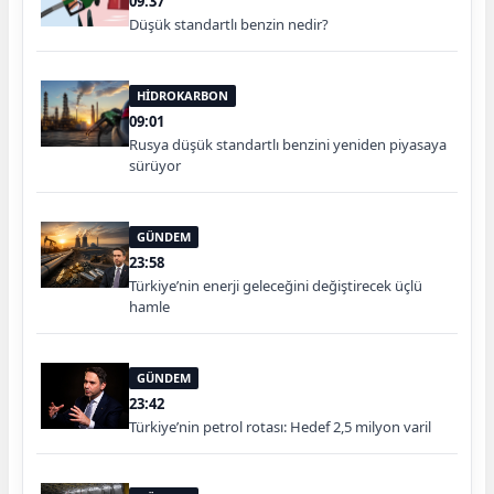
09:37
Düşük standartlı benzin nedir?
HİDROKARBON
09:01
Rusya düşük standartlı benzini yeniden piyasaya
sürüyor
GÜNDEM
23:58
Türkiye’nin enerji geleceğini değiştirecek üçlü
hamle
GÜNDEM
23:42
Türkiye’nin petrol rotası: Hedef 2,5 milyon varil