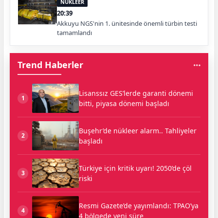
NÜKLEER
20:39
Akkuyu NGS'nin 1. ünitesinde önemli türbin testi
tamamlandı
Trend Haberler
Lisanssız GES’lerde garanti dönemi
1
bitti, piyasa dönemi başladı
Buşehr’de nükleer alarm.. Tahliyeler
2
başladı
Türkiye için kritik uyarı! 2050’de çöl
3
riski
Resmi Gazete’de yayımlandı: TPAO’ya
4
4 bölgede yeni süre