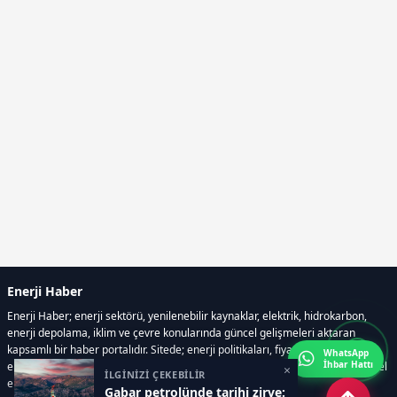
Enerji Haber
Enerji Haber; enerji sektörü, yenilenebilir kaynaklar, elektrik, hidrokarbon,
enerji depolama, iklim ve çevre konularında güncel gelişmeleri aktaran
kapsamlı bir haber portalıdır. Sitede; enerji politikaları, fiyat hareketleri,
WhatsApp
İhbar Hattı
elektrik kesintileri, yeni teknolojiler, nükleer enerji, elektrikli araçlar ve küresel
×
İLGİNİZİ ÇEKEBİLİR
enerji krizleri gibi başlıklar öne çıkar.
Gabar petrolünde tarihi zirve: