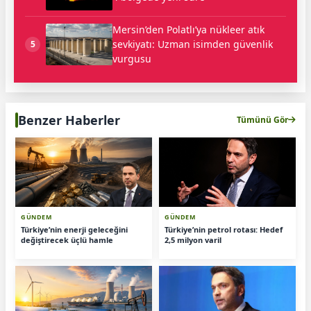
Mersin’den Polatlı’ya nükleer atık
sevkiyatı: Uzman isimden güvenlik
5
vurgusu
Benzer Haberler
Tümünü Gör
GÜNDEM
GÜNDEM
Türkiye’nin enerji geleceğini
Türkiye’nin petrol rotası: Hedef
değiştirecek üçlü hamle
2,5 milyon varil