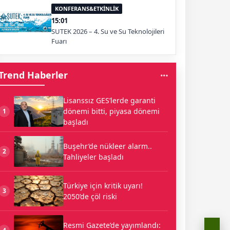
KONFERANS&ETKİNLİK
15:01
SUTEK 2026 – 4. Su ve Su Teknolojileri
Fuarı
Trend Haberler
Lisanssız GES’lerde garanti
dönemi bitti, piyasa dönemi
1
başladı
Buşehr’de nükleer alarm..
2
Tahliyeler başladı
Türkiye için kritik uyarı!
3
2050’de çöl riski
Resmi Gazete’de yayımlandı: