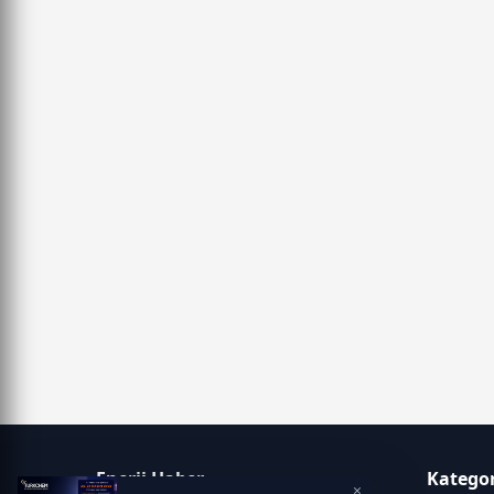
Enerji Haber
Kategor
×