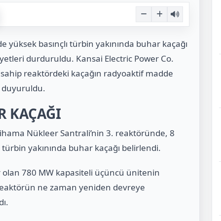
e yüksek basınçlı türbin yakınında buhar kaçağı
iyetleri durduruldu. Kansai Electric Power Co.
 sahip reaktördeki kaçağın radyoaktif madde
ı duyuruldu.
R KAÇAĞI
ihama Nükleer Santrali’nin 3. reaktöründe, 8
türbin yakınında buhar kaçağı belirlendi.
r olan 780 MW kapasiteli üçüncü ünitenin
dı. Reaktörün ne zaman yeniden devreye
dı.