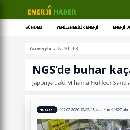
GÜNDEM
YENİLENEBİLİR ENERJİ
ENERJİ 
Anasayfa
NÜKLEER
NGS’de buhar kaç
Japonya’daki Mihama Nükleer Santral
09.05.2026 15:25
Beyza Kum
827 ok
NÜKLEER