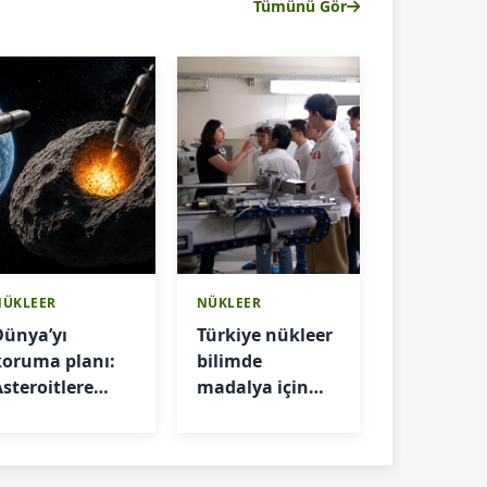
Tümünü Gör
NÜKLEER
NÜKLEER
Dünya’yı
Türkiye nükleer
koruma planı:
bilimde
Asteroitlere
madalya için
nükleer çözüm
sahneye çıkıyor