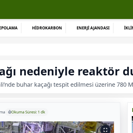
DEPOLAMA
HİDROKARBON
ENERJİ AJANDASI
İKLİ
ağı nedeniyle reaktör 
i’nde buhar kaçağı tespit edilmesi üzerine 780 M
uma
Okuma Süresi: 1 dk