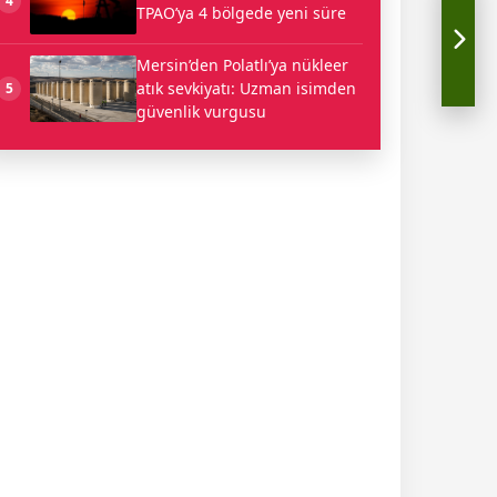
4
TPAO’ya 4 bölgede yeni süre
Mersin’den Polatlı’ya nükleer
atık sevkiyatı: Uzman isimden
5
güvenlik vurgusu