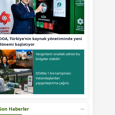
DOA, Türkiye’nin kaynak yönetiminde yeni
dönemi başlatıyor
Yangınların sıradaki adresi bu
bölgeler olabilir!
DOA’da 1 lira tartışması:
Vatandaşlardan
yaygınlaştırma çağrısı
Son Haberler