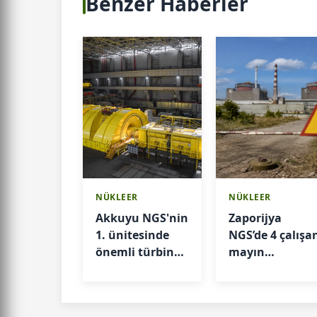
Benzer Haberler
NÜKLEER
NÜKLEER
Akkuyu NGS'nin
Zaporijya
1. ünitesinde
NGS’de 4 çalışa
önemli türbin
mayın
testi
nedeniyle
tamamlandı
yaralandı