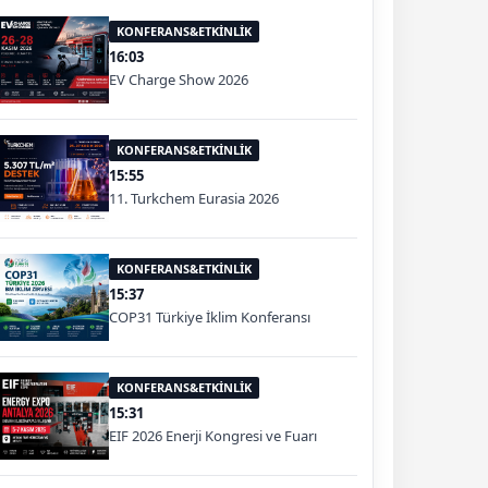
KONFERANS&ETKİNLİK
16:03
EV Charge Show 2026
KONFERANS&ETKİNLİK
15:55
11. Turkchem Eurasia 2026
KONFERANS&ETKİNLİK
15:37
COP31 Türkiye İklim Konferansı
KONFERANS&ETKİNLİK
15:31
EIF 2026 Enerji Kongresi ve Fuarı