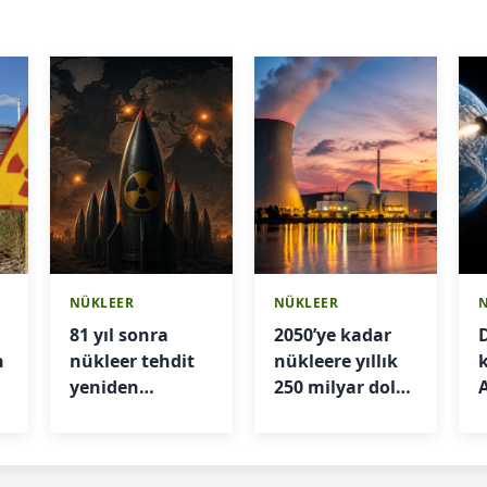
NÜKLEER
NÜKLEER
81 yıl sonra
2050’ye kadar
n
nükleer tehdit
nükleere yıllık
yeniden
250 milyar dolar
gündemde
yatırım