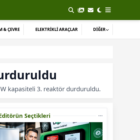
M & ÇEVRE
ELEKTRİKLİ ARAÇLAR
DİĞER
durduruldu
W kapasiteli 3. reaktör durduruldu.
Editörün Seçtikleri