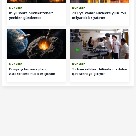
NÜKLEER
NÜKLEER
81 yıl sonra nükleer tehdit
2050’ye kadar nükleere yıllık 250
yeniden gündemde
milyar dolar yatırım
NÜKLEER
NÜKLEER
Dünya’yı koruma planı:
Türkiye nükleer bilimde madalya
Asteroitlere nükleer çözüm
için sahneye çıkıyor