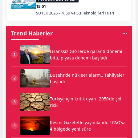
15:01
SUTEK 2026 – 4. Su ve Su Teknolojileri Fuarı
Trend Haberler
Lisanssız GES’lerde garanti dönemi
1
bitti, piyasa dönemi başladı
Buşehr’de nükleer alarm.. Tahliyeler
2
başladı
Türkiye için kritik uyarı! 2050’de çöl
3
riski
Resmi Gazete’de yayımlandı: TPAO’ya
4
4 bölgede yeni süre