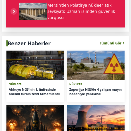
Mersin’den Polatlı’ya nükleer atık
sevkiyatı: Uzman isimden güvenlik
5
vurgusu
Benzer Haberler
Tümünü Gör
NÜKLEER
NÜKLEER
Akkuyu NGS'nin 1. ünitesinde
Zaporijya NGS’de 4 çalışan mayın
önemli türbin testi tamamlandı
nedeniyle yaralandı