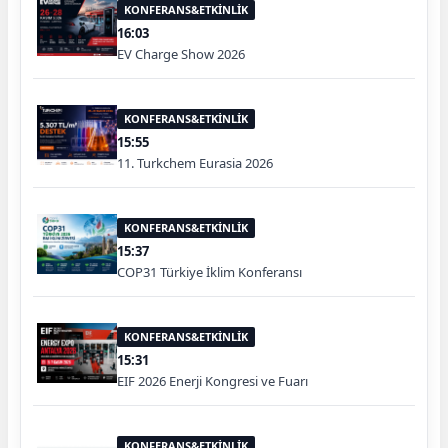
KONFERANS&ETKİNLİK
16:03
EV Charge Show 2026
KONFERANS&ETKİNLİK
15:55
11. Turkchem Eurasia 2026
KONFERANS&ETKİNLİK
15:37
COP31 Türkiye İklim Konferansı
KONFERANS&ETKİNLİK
15:31
EIF 2026 Enerji Kongresi ve Fuarı
KONFERANS&ETKİNLİK