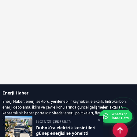
Enerji Haber
Enerji Haber; enerji sektörü, yenilenebilir kaynaklar, elektrik, hidrokarbon,
enerji depolama, iklim ve çevre konularında güncel gelişmeleri aktaran
kapsamlı bir haber portalıdır. Sitede; enerji politikaları, fiyat hareketleri,
WhatsApp
İhbar Hattı
elektrik kesintileri, yeni teknolojiler, nükleer enerji, elektrikli araçlar ve küresel
×
İLGİNİZİ ÇEKEBİLİR
enerji krizleri gibi başlıklar öne çıkar.
Duhok’ta elektrik kesintileri
güneş enerjisine yöneltti