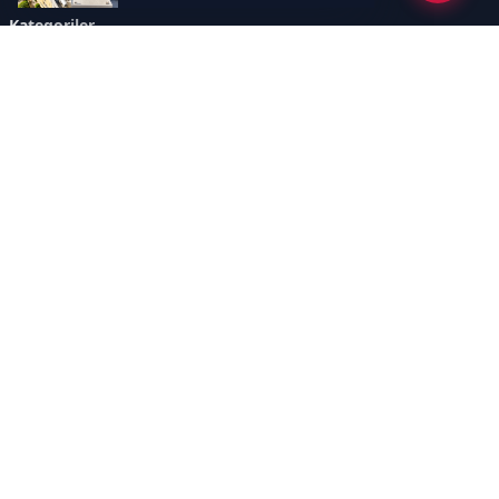
Kategoriler
GÜNDEM
YENİLENEBİLİR ENERJİ
ENERJİ DEPOLAMA
HİDROKARBON
ENERJİ AJANDASI
İKLİM & ÇEVRE
ELEKTRİKLİ ARAÇLAR
KONFERANS&ETKİNLİK
DİĞER
TEKNOLOJİ
ELEKTRİK
NÜKLEER
MADEN
Sayfalar
AÇIK RIZA METNİ
ÇEREZ POLİTİKASI
AYDINLATMA METNİ
VERİ İHLALİ PROSEDÜRÜ
VERİ SAKLAMA VE İMHA
İletişim
POLİTİKASI