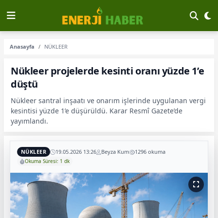
Anasayfa
NÜKLEER
Nükleer projelerde kesinti oranı yüzde 1’e
düştü
Nükleer santral inşaatı ve onarım işlerinde uygulanan vergi
kesintisi yüzde 1’e düşürüldü. Karar Resmî Gazete’de
yayımlandı.
NÜKLEER
19.05.2026 13:26
Beyza Kum
1296 okuma
Okuma Süresi: 1 dk