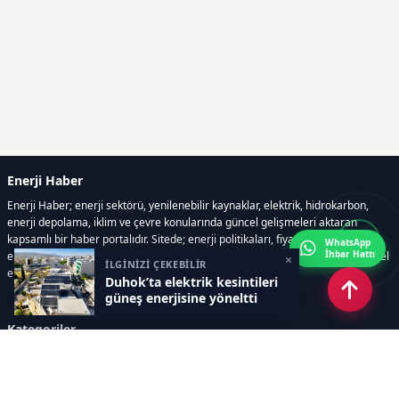
Enerji Haber
Enerji Haber; enerji sektörü, yenilenebilir kaynaklar, elektrik, hidrokarbon,
enerji depolama, iklim ve çevre konularında güncel gelişmeleri aktaran
kapsamlı bir haber portalıdır. Sitede; enerji politikaları, fiyat hareketleri,
WhatsApp
İhbar Hattı
elektrik kesintileri, yeni teknolojiler, nükleer enerji, elektrikli araçlar ve küresel
×
İLGİNİZİ ÇEKEBİLİR
enerji krizleri gibi başlıklar öne çıkar.
Duhok’ta elektrik kesintileri
güneş enerjisine yöneltti
Kategoriler
GÜNDEM
YENİLENEBİLİR ENERJİ
ENERJİ DEPOLAMA
HİDROKARBON