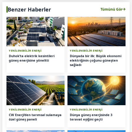
Benzer Haberler
Tümünü Gör
YENİLENEBİLİR ENERJİ
YENİLENEBİLİR ENERJİ
Duhok’ta elektrik kesintileri
Dünyada bir ilk: Büyük ekonomi
güneş enerjisine yöneltti
elektriğinin çoğunu güneşten
sağladı
YENİLENEBİLİR ENERJİ
YENİLENEBİLİR ENERJİ
CW Enerji’den tarımsal sulamaya
Dünya güneş enerjisinde 3
özel güneş paneli
teravat eşiğini geçti