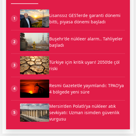
Lisanssız GES’lerde garanti dönemi
1
bitti, piyasa dönemi başladı
Buşehr’de nükleer alarm.. Tahliyeler
2
başladı
Türkiye için kritik uyarı! 2050’de çöl
3
riski
Resmi Gazete’de yayımlandı: TPAO’ya
4
4 bölgede yeni süre
Mersin’den Polatlı’ya nükleer atık
sevkiyatı: Uzman isimden güvenlik
5
vurgusu