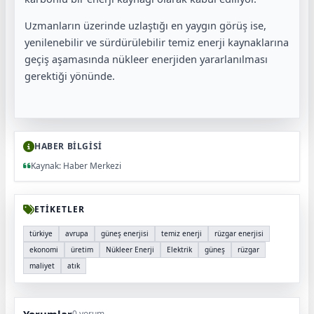
Uzmanların üzerinde uzlaştığı en yaygın görüş ise,
yenilenebilir ve sürdürülebilir temiz enerji kaynaklarına
geçiş aşamasında nükleer enerjiden yararlanılması
gerektiği yönünde.
HABER BİLGİSİ
Kaynak: Haber Merkezi
ETİKETLER
türkiye
avrupa
güneş enerjisi
temiz enerji
rüzgar enerjisi
ekonomi
üretim
Nükleer Enerji
Elektrik
güneş
rüzgar
maliyet
atık
0 yorum