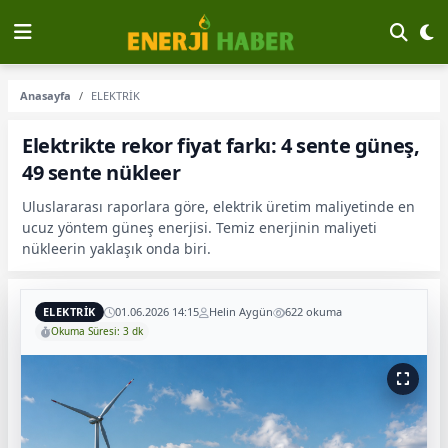
Anasayfa
ELEKTRİK
Elektrikte rekor fiyat farkı: 4 sente güneş,
49 sente nükleer
Uluslararası raporlara göre, elektrik üretim maliyetinde en
ucuz yöntem güneş enerjisi. Temiz enerjinin maliyeti
nükleerin yaklaşık onda biri.
ELEKTRİK
01.06.2026 14:15
Helin Aygün
622 okuma
Okuma Süresi: 3 dk