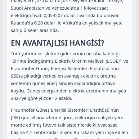
maliyetleri çok daha düşük seviyelerde kaldı. Türkiye,
Suudi Arabistan ve Venezuela’da 1 kilovat saat
elektriğin fiyatı 0,05-0,07 dolar civarında bulunuyor.
Ruanda’da 0,20 dolar ile Afrika’da en yüksek maliyete
sahip ülkeler arasında.
EN AVANTAJLISI HANGİSİ?
Tüm yatırım ve işletme giderlerinin hesaba katıldığı
“Birime İndirgenmiş Elektrik Üretim Maliyeti (LCOE)”
ve
Fraunhofer Güneş Enerjisi Sistemleri Enstitüsü'nün
(ISE) açıkladığı veriler, en avantajlı elektrik üretme
yöntemin güneş enerjisinden sağlandığını ortaya
koydu. Güneş enerjisinden elektrik üretmenin maliyeti
2022'ye göre yüzde 12 azaldı.
Fraunhofer Güneş Enerjisi Sistemleri Enstitüsü'nün
(ISE) güncel analizlerine göre, elektriğin maliyeti yere
monte edilmiş fotovoltaik sistemlerde kilovat saat
başına 4,1 sente kadar iniyor. Bu rakam yeni inşa edilen