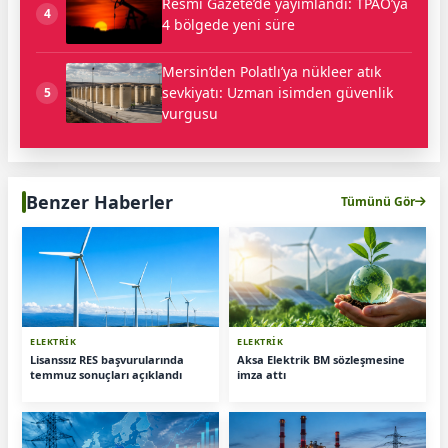
Resmi Gazete’de yayımlandı: TPAO’ya
4
4 bölgede yeni süre
Mersin’den Polatlı’ya nükleer atık
sevkiyatı: Uzman isimden güvenlik
5
vurgusu
Benzer Haberler
Tümünü Gör
ELEKTRİK
ELEKTRİK
Lisanssız RES başvurularında
Aksa Elektrik BM sözleşmesine
temmuz sonuçları açıklandı
imza attı