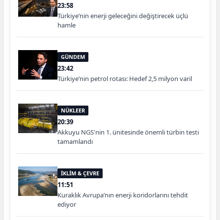
23:58
Türkiye’nin enerji geleceğini değiştirecek üçlü
hamle
GÜNDEM
23:42
Türkiye’nin petrol rotası: Hedef 2,5 milyon varil
NÜKLEER
20:39
Akkuyu NGS'nin 1. ünitesinde önemli türbin testi
tamamlandı
İKLİM & ÇEVRE
11:51
Kuraklık Avrupa’nın enerji koridorlarını tehdit
ediyor