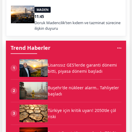
MADEN
11:45
Doruk Madencilik’ten kıdem ve tazminat sürecine
ilişkin duyuru
Trend Haberler
Lisanssız GES’lerde garanti dönemi
1
bitti, piyasa dönemi başladı
Buşehr’de nükleer alarm.. Tahliyeler
2
başladı
Türkiye için kritik uyarı! 2050’de çöl
3
riski