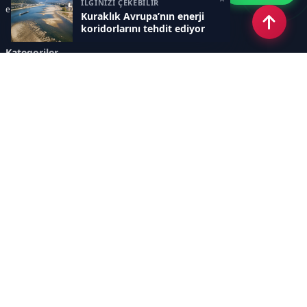
İLGİNİZİ ÇEKEBİLİR
enerji krizleri gibi başlıklar öne çıkar.
Kuraklık Avrupa’nın enerji
koridorlarını tehdit ediyor
Kategoriler
GÜNDEM
YENİLENEBİLİR ENERJİ
ENERJİ DEPOLAMA
HİDROKARBON
ENERJİ AJANDASI
İKLİM & ÇEVRE
ELEKTRİKLİ ARAÇLAR
KONFERANS&ETKİNLİK
DİĞER
TEKNOLOJİ
ELEKTRİK
NÜKLEER
MADEN
Sayfalar
AÇIK RIZA METNİ
ÇEREZ POLİTİKASI
AYDINLATMA METNİ
VERİ İHLALİ PROSEDÜRÜ