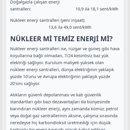
Doğalgazla çalışan enerji
santralleri:
10,9 ila 18,1 sent/kWh
Nükleer enerji santralleri (yeni inşaat):
13,6 ila 49,0 sent/kWh
NÜKLEER Mİ TEMİZ ENERJİ Mİ?
Nükleer enerji santralleri ise, rüzgar ve güneş gibi hava
koşullarına bağlı olmadan, 7/24 kesintisiz baz yük
elektriği sağlıyor. Kurulum maliyeti yüksek olan
nükleer enerji santralleri, dünya elektriğinin yaklaşık
yüzde 10'unu ve Avrupa elektriğinin yaklaşık yüzde
20'sini sağlıyor.
Atıkların güvenli depolanması ve katı güvenlik
standartları gibi bazı dezavantajları da bünyesinde
barındıran nükleer enerji, aynı zamanda kömür, petrol
veya doğal gaz santrallerinin aksine, çalışma sırasında
neredeyse hiç karbondioksit üretmediği için düşük
karbonlu bir enerji kaynağı olarak kabul ediliyor.