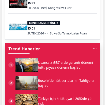
15:31
EIF 2026 Enerji Kongresi ve Fuarı
KONFERANS&ETKİNLİK
15:01
SUTEK 2026 – 4. Su ve Su Teknolojileri Fuarı
Trend Haberler
Lisanssız GES’lerde garanti dönemi
1
bitti, piyasa dönemi başladı
Buşehr’de nükleer alarm.. Tahliyeler
2
başladı
Türkiye için kritik uyarı! 2050’de çöl
3
riski