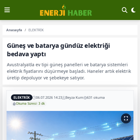
Anasayfa
ELEKTRİK
Güneş ve batarya gündüz elektriği
bedava yaptı
Avustralya’da ev tipi güneş panelleri ve batarya sistemleri
elektrik fiyatlarını düşürmeye başladı. Haneler artık elektrik
üretip depoluyor ve şebekeye satıyor.
ELEKTRİK
06.07.2026 14:23
Beyza Kum
631 okuma
Okuma Süresi: 3 dk