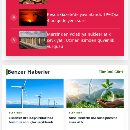
Resmi Gazete’de yayımlandı: TPAO’ya
4
4 bölgede yeni süre
Mersin’den Polatlı’ya nükleer atık
sevkiyatı: Uzman isimden güvenlik
5
vurgusu
Benzer Haberler
Tümünü Gör
ELEKTRİK
ELEKTRİK
Lisanssız RES başvurularında
Aksa Elektrik BM sözleşmesine
temmuz sonuçları açıklandı
imza attı