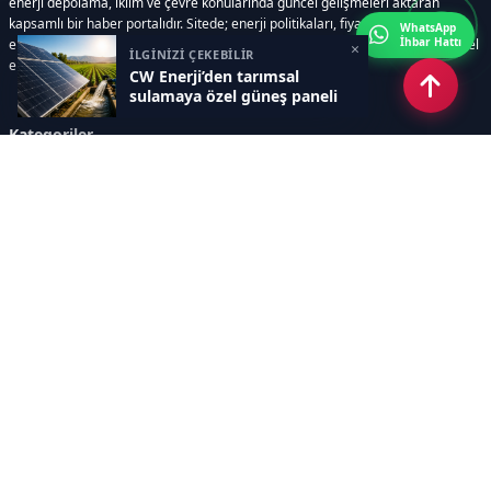
enerji depolama, iklim ve çevre konularında güncel gelişmeleri aktaran
kapsamlı bir haber portalıdır. Sitede; enerji politikaları, fiyat hareketleri,
WhatsApp
İhbar Hattı
elektrik kesintileri, yeni teknolojiler, nükleer enerji, elektrikli araçlar ve küresel
×
İLGİNİZİ ÇEKEBİLİR
enerji krizleri gibi başlıklar öne çıkar.
CW Enerji’den tarımsal
sulamaya özel güneş paneli
Kategoriler
GÜNDEM
YENİLENEBİLİR ENERJİ
ENERJİ DEPOLAMA
HİDROKARBON
ENERJİ AJANDASI
İKLİM & ÇEVRE
ELEKTRİKLİ ARAÇLAR
KONFERANS&ETKİNLİK
DİĞER
TEKNOLOJİ
ELEKTRİK
NÜKLEER
MADEN
Sayfalar
AÇIK RIZA METNİ
ÇEREZ POLİTİKASI