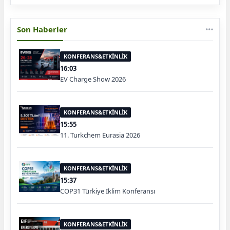
Son Haberler
KONFERANS&ETKİNLİK
16:03
EV Charge Show 2026
KONFERANS&ETKİNLİK
15:55
11. Turkchem Eurasia 2026
KONFERANS&ETKİNLİK
15:37
COP31 Türkiye İklim Konferansı
KONFERANS&ETKİNLİK