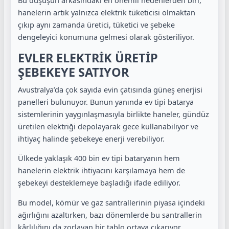
Bu düşüşün arkasındaki en önemli nedenlerden biri,
hanelerin artık yalnızca elektrik tüketicisi olmaktan
çıkıp aynı zamanda üretici, tüketici ve şebeke
dengeleyici konumuna gelmesi olarak gösteriliyor.
EVLER ELEKTRİK ÜRETİP
ŞEBEKEYE SATIYOR
Avustralya’da çok sayıda evin çatısında güneş enerjisi
panelleri bulunuyor. Bunun yanında ev tipi batarya
sistemlerinin yaygınlaşmasıyla birlikte haneler, gündüz
üretilen elektriği depolayarak gece kullanabiliyor ve
ihtiyaç halinde şebekeye enerji verebiliyor.
Ülkede yaklaşık 400 bin ev tipi bataryanın hem
hanelerin elektrik ihtiyacını karşılamaya hem de
şebekeyi desteklemeye başladığı ifade ediliyor.
Bu model, kömür ve gaz santrallerinin piyasa içindeki
ağırlığını azaltırken, bazı dönemlerde bu santrallerin
kârlılığını da zorlayan bir tablo ortaya çıkarıyor.