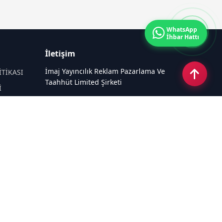
WhatsApp
İhbar Hattı
İletişim
İmaj Yayıncılık Reklam Pazarlama Ve
İTİKASI
Taahhüt Limited Şirketi
İ
Ü
Ümit Mahallesi, 2494/2 Sokak No:4
Çankaya Ankara
Email:
info@enerjihaber.com
Tel:
0540 220 08 08
Sosyal Medya