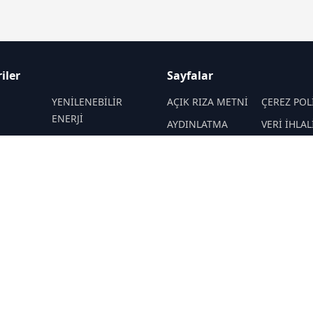
iler
Sayfalar
M
YENİLENEBİLİR
AÇIK RIZA METNİ
ÇEREZ POL
ENERJİ
AYDINLATMA
VERİ İHLAL
DEPOLAMA
HİDROKARBON
METNİ
PROSEDÜR
AJANDASI
İKLİM & ÇEVRE
VERİ SAKLAMA VE
İletişim
İMHA POLİTİKASI
Lİ
KONFERANS&ETKİNLİK
RSS
Sitemap
TEKNOLOJİ
K
NÜKLEER