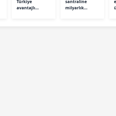
Türkiye
santraline
avantajlı
milyarlık
konuma
kapasite desteği
yükseldi