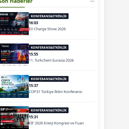
Son Haberler
KONFERANS&ETKİNLİK
16:03
EV Charge Show 2026
KONFERANS&ETKİNLİK
15:55
11. Turkchem Eurasia 2026
KONFERANS&ETKİNLİK
15:37
COP31 Türkiye İklim Konferansı
KONFERANS&ETKİNLİK
15:31
EIF 2026 Enerji Kongresi ve Fuarı