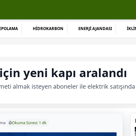
DEPOLAMA
HİDROKARBON
ENERJİ AJANDASI
İKLİ
 için yeni kapı aralandı
izmeti almak isteyen aboneler ile elektrik satışınd
uma
Okuma Süresi: 1 dk