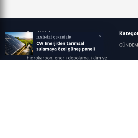
Enerji Haber
Kategor
×
İLGİNİZİ ÇEKEBİLİR
CW Enerji’den tarımsal
Enerji Haber; enerji sektörü,
GÜNDE
sulamaya özel güneş paneli
yenilenebilir kaynaklar, elektrik,
hidrokarbon, enerji depolama, iklim ve
ENERJİ 
çevre konularında güncel gelişmeleri
aktaran kapsamlı bir haber portalıdır.
ENERJİ 
Sitede; enerji politikaları, fiyat
ELEKTRİK
hareketleri, elektrik kesintileri, yeni
ARAÇLAR
teknolojiler, nükleer enerji, elektrikli
araçlar ve küresel enerji krizleri gibi
DİĞER
başlıklar öne çıkar.
ELEKTRİ
MADEN