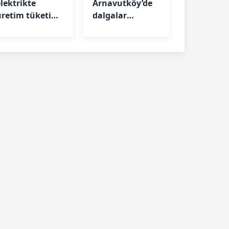
elektrikte
Arnavutköy’de
üretim tüketimi
dalgalar
geride bıraktı
elektriğe
dönüştü