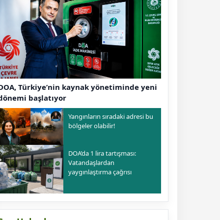
DOA, Türkiye’nin kaynak yönetiminde yeni
dönemi başlatıyor
Yangınların sıradaki adresi bu
bölgeler olabilir!
DOA’da 1 lira tartışması:
Vatandaşlardan
yaygınlaştırma çağrısı