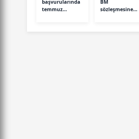
başvurularında
BM
temmuz
sözleşmesine
sonuçları
imza attı
açıklandı