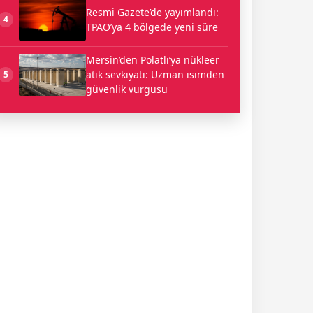
Resmi Gazete’de yayımlandı:
4
TPAO’ya 4 bölgede yeni süre
Mersin’den Polatlı’ya nükleer
atık sevkiyatı: Uzman isimden
5
güvenlik vurgusu