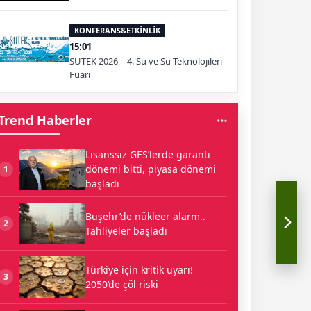
KONFERANS&ETKİNLİK
15:01
SUTEK 2026 – 4. Su ve Su Teknolojileri
Fuarı
Trend Haberler
Lisanssız GES’lerde garanti
dönemi bitti, piyasa dönemi
1
başladı
Buşehr’de nükleer alarm..
2
Tahliyeler başladı
Türkiye için kritik uyarı!
3
2050’de çöl riski