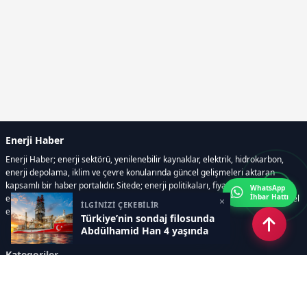
Enerji Haber
Enerji Haber; enerji sektörü, yenilenebilir kaynaklar, elektrik, hidrokarbon,
enerji depolama, iklim ve çevre konularında güncel gelişmeleri aktaran
kapsamlı bir haber portalıdır. Sitede; enerji politikaları, fiyat hareketleri,
WhatsApp
İhbar Hattı
elektrik kesintileri, yeni teknolojiler, nükleer enerji, elektrikli araçlar ve küresel
×
İLGİNİZİ ÇEKEBİLİR
enerji krizleri gibi başlıklar öne çıkar.
Türkiye’nin sondaj filosunda
Abdülhamid Han 4 yaşında
Kategoriler
GÜNDEM
YENİLENEBİLİR ENERJİ
ENERJİ DEPOLAMA
HİDROKARBON