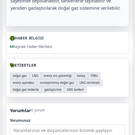
sayesinde depolanabilir, tankerlerle taşınabilir ve
yeniden gazlaştırılarak doğal gaz sistemine verilebilir.
HABER BİLGİSİ
Kaynak: Haber Merkezi
ETİKETLER
doğal gaz
LNG
enerji arz güvenliği
botaş
FSRU
enerji ajandası
sıvılaştırılmış doğal gaz
LNG terminali
doğal gaz tedariki
gazlaştırma
LNG tankeri
Yorumlar
0 yorum
Yorumunuz