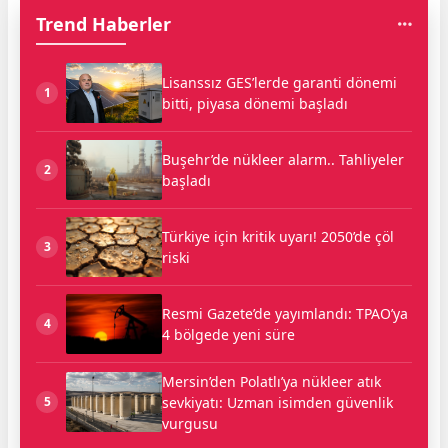
Trend Haberler
Lisanssız GES’lerde garanti dönemi
1
bitti, piyasa dönemi başladı
Buşehr’de nükleer alarm.. Tahliyeler
2
başladı
Türkiye için kritik uyarı! 2050’de çöl
3
riski
Resmi Gazete’de yayımlandı: TPAO’ya
4
4 bölgede yeni süre
Mersin’den Polatlı’ya nükleer atık
sevkiyatı: Uzman isimden güvenlik
5
vurgusu