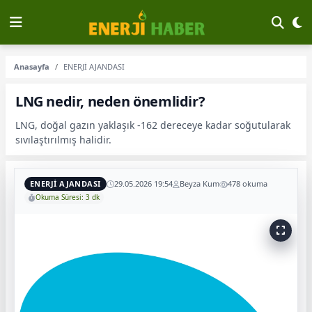
Anasayfa
ENERJİ AJANDASI
LNG nedir, neden önemlidir?
LNG, doğal gazın yaklaşık -162 dereceye kadar soğutularak
sıvılaştırılmış halidir.
ENERJİ AJANDASI
29.05.2026 19:54
Beyza Kum
478 okuma
Okuma Süresi: 3 dk