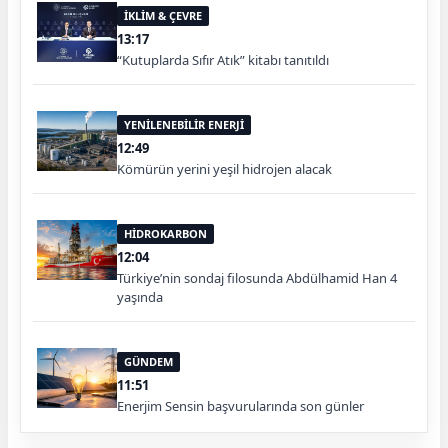
İKLİM & ÇEVRE
13:17
“Kutuplarda Sıfır Atık” kitabı tanıtıldı
YENİLENEBİLİR ENERJİ
12:49
Kömürün yerini yeşil hidrojen alacak
HİDROKARBON
12:04
Türkiye’nin sondaj filosunda Abdülhamid Han 4
yaşında
GÜNDEM
11:51
Enerjim Sensin başvurularında son günler