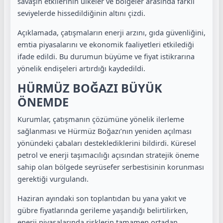
savaşın etkilerinin ülkeler ve bölgeler arasında farklı
seviyelerde hissedildiğinin altını çizdi.
Açıklamada, çatışmaların enerji arzını, gıda güvenliğini,
emtia piyasalarını ve ekonomik faaliyetleri etkilediği
ifade edildi. Bu durumun büyüme ve fiyat istikrarına
yönelik endişeleri artırdığı kaydedildi.
HÜRMÜZ BOĞAZI BÜYÜK
ÖNEMDE
Kurumlar, çatışmanın çözümüne yönelik ilerleme
sağlanması ve Hürmüz Boğazı’nın yeniden açılması
yönündeki çabaları desteklediklerini bildirdi. Küresel
petrol ve enerji taşımacılığı açısından stratejik öneme
sahip olan bölgede seyrüsefer serbestisinin korunması
gerektiği vurgulandı.
Haziran ayındaki son toplantıdan bu yana yakıt ve
gübre fiyatlarında gerileme yaşandığı belirtilirken,
enerji piyasalarında risklerin tamamen ortadan