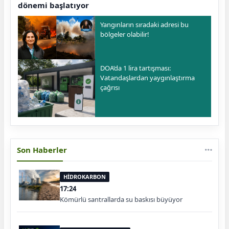
dönemi başlatıyor
Yangınların sıradaki adresi bu
bölgeler olabilir!
DOA’da 1 lira tartışması:
Vatandaşlardan yaygınlaştırma
çağrısı
Son Haberler
HİDROKARBON
17:24
Kömürlü santrallarda su baskısı büyüyor