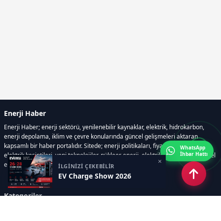
Enerji Haber
Enerji Haber; enerji sektörü, yenilenebilir kaynaklar, elektrik, hidrokarbon,
enerji depolama, iklim ve çevre konularında güncel gelişmeleri aktaran
kapsamlı bir haber portalıdır. Sitede; enerji politikaları, fiyat hareketleri,
WhatsApp
İhbar Hattı
elektrik kesintileri, yeni teknolojiler, nükleer enerji, elektrikli araçlar ve küresel
×
enerji krizleri gibi başlıklar öne çıkar.
İLGİNİZİ ÇEKEBİLİR
EV Charge Show 2026
Kategoriler
GÜNDEM
YENİLENEBİLİR ENERJİ