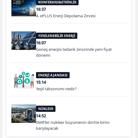
KONFERANS&ETKİNLİK
16:37
4. ePLUS Enerji Depolama Zirvesi
YENİLENEBİLİR ENERJİ
16:07
Güneş enerjisi tedarik zincirinde yeni fiyat
dönemi
ENERJİ AJANDASI
15:14
Yeşil taksonomi nedir?
NÜKLEER
14:52
SMR’ler nükleer büyümenin dörtte birini
karşılayacak