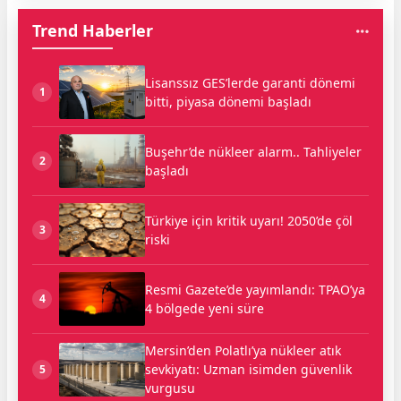
Trend Haberler
Lisanssız GES’lerde garanti dönemi
1
bitti, piyasa dönemi başladı
Buşehr’de nükleer alarm.. Tahliyeler
2
başladı
Türkiye için kritik uyarı! 2050’de çöl
3
riski
Resmi Gazete’de yayımlandı: TPAO’ya
4
4 bölgede yeni süre
Mersin’den Polatlı’ya nükleer atık
sevkiyatı: Uzman isimden güvenlik
5
vurgusu