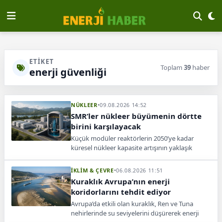
ETIKET
Toplam
39
haber
enerji güvenliği
NÜKLEER
•
09.08.2026 14:52
SMR’ler nükleer büyümenin dörtte
birini karşılayacak
Küçük modüler reaktörlerin 2050’ye kadar
küresel nükleer kapasite artışının yaklaşık
dörtte birini karşılaması ve 1,5 trilyon dolarlık
yatırım çekmesi bekleniyor.
İKLİM & ÇEVRE
•
06.08.2026 11:51
Kuraklık Avrupa’nın enerji
koridorlarını tehdit ediyor
Avrupa’da etkili olan kuraklık, Ren ve Tuna
nehirlerinde su seviyelerini düşürerek enerji