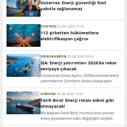
Guterres: Enerji güvenliği fosil
yakıtla sağlanamaz
ELEKTRİK
•
22.06.2026 15:10
112 şirketten hükümetlere
elektrifikasyon çağrısı
HİDROKARBON
•
22.06.2026 09:35
IEA: Enerji yatırımları 2026’da rekor
seviyeye çıkacak
Uluslararası Enerji Ajansı, 2026’da küresel enerji
yatırımlarının 3,4 trilyon dolara ulaşacağını
bildirdi.
GÜNDEM
•
18.06.2026 13:01
Fatih Birol: Enerji rotası eskisi gibi
olmayacak!
IEA Başkanı Fatih Birol, Hürmüz krizi sonrası
enerji piyasalarının kalıcı değiştiğini söyledi.
Enerji rotaları ve fiyatlamada yeni dönem