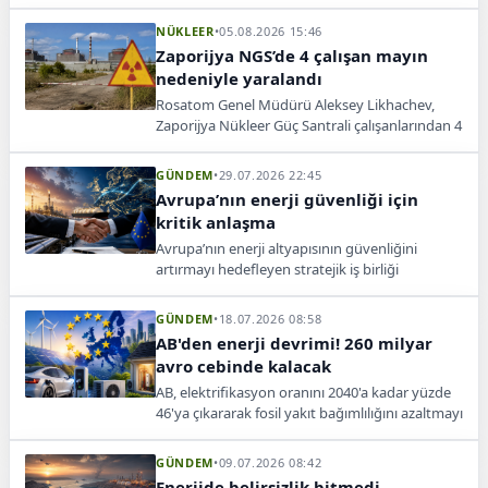
üretimi, sanayi ve taşımacılık faaliyetleri
üzerinde baskı oluşturuyor.
NÜKLEER
•
05.08.2026 15:46
Zaporijya NGS’de 4 çalışan mayın
nedeniyle yaralandı
Rosatom Genel Müdürü Aleksey Likhachev,
Zaporijya Nükleer Güç Santrali çalışanlarından 4
kişinin mayınlara basması sonucu yaralandığını
açıkladı.
GÜNDEM
•
29.07.2026 22:45
Avrupa’nın enerji güvenliği için
kritik anlaşma
Avrupa’nın enerji altyapısının güvenliğini
artırmayı hedefleyen stratejik iş birliği
kapsamında, siber güvenlik ve enerji depolama
sistemleri için yeni bir proje başlatıldı.
GÜNDEM
•
18.07.2026 08:58
AB'den enerji devrimi! 260 milyar
avro cebinde kalacak
AB, elektrifikasyon oranını 2040'a kadar yüzde
46'ya çıkararak fosil yakıt bağımlılığını azaltmayı
ve yılda 260 milyar avro tasarruf etmeyi
hedefliyor.
GÜNDEM
•
09.07.2026 08:42
Enerjide belirsizlik bitmedi