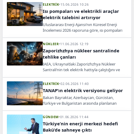
başladı.
ELEKTRİK
•
15.06.2026 10:26
Isı pompaları ve elektrikli araçlar
elektrik talebini artırıyor
Uluslararası Enerji Ajansı’nın Küresel Enerji
İncelemesi 2026 raporuna göre, ısı pompaları
ve elektrikli araçların yaygınlaşması evlerde
elektrik tüketimini artırıyor.
NÜKLEER
•
11.06.2026 12:19
Zaporizhzhya nükleer santralinde
tehlike çanları
IAEA, Ukrayna’daki Zaporizhzhya Nükleer
Santrali’nin tek elektrik hattıyla çalıştığını ve
savaşın nükleer güvenlik riskini artırdığını
açıkladı.
ELEKTRİK
•
02.06.2026 11:40
TANAP’ın elektrik versiyonu geliyor
Bakan Bayraktar, Azerbaycan, Gürcistan,
Türkiye ve Bulgaristan arasında planlanan
elektrik bağlantı projesini TANAP’ın elektrik
versiyonu olarak tanımladı.
GÜNDEM
•
01.06.2026 11:44
Türkiye’nin enerji merkezi hedefi
Bakü’de sahneye çıktı