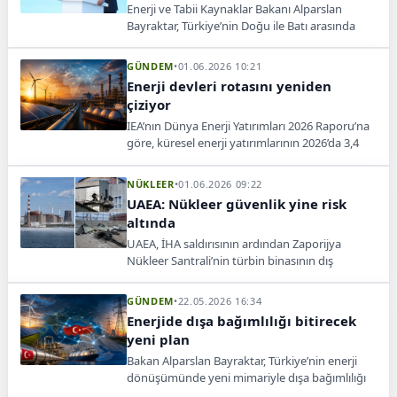
Enerji ve Tabii Kaynaklar Bakanı Alparslan
Bayraktar, Türkiye’nin Doğu ile Batı arasında
güvenilir enerji merkezi olmayı sürdüreceğini
söyledi.
GÜNDEM
•
01.06.2026 10:21
Enerji devleri rotasını yeniden
çiziyor
IEA’nın Dünya Enerji Yatırımları 2026 Raporu’na
göre, küresel enerji yatırımlarının 2026’da 3,4
trilyon dolara ulaşması bekleniyor.
NÜKLEER
•
01.06.2026 09:22
UAEA: Nükleer güvenlik yine risk
altında
UAEA, İHA saldırısının ardından Zaporijya
Nükleer Santrali’nin türbin binasının dış
cephesinde hasar tespit edildiğini açıkladı.
GÜNDEM
•
22.05.2026 16:34
Enerjide dışa bağımlılığı bitirecek
yeni plan
Bakan Alparslan Bayraktar, Türkiye’nin enerji
dönüşümünde yeni mimariyle dışa bağımlılığı
azaltıp merkez ülke olmayı hedeflediğini