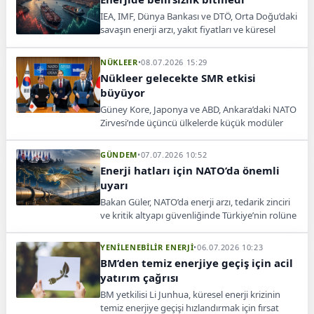
IEA, IMF, Dünya Bankası ve DTÖ, Orta Doğu’daki
savaşın enerji arzı, yakıt fiyatları ve küresel
taşımacılık üzerindeki etkilerinin sürebileceği
uyarısında bulundu.
NÜKLEER
•
08.07.2026 15:29
Nükleer gelecekte SMR etkisi
büyüyor
Güney Kore, Japonya ve ABD, Ankara’daki NATO
Zirvesi’nde üçüncü ülkelerde küçük modüler
reaktör kurulumu için iş birliği anlaşması
imzaladı.
GÜNDEM
•
07.07.2026 10:52
Enerji hatları için NATO’da önemli
uyarı
Bakan Güler, NATO’da enerji arzı, tedarik zinciri
ve kritik altyapı güvenliğinde Türkiye’nin rolüne
dikkat çekti.
YENİLENEBİLİR ENERJİ
•
06.07.2026 10:23
BM’den temiz enerjiye geçiş için acil
yatırım çağrısı
BM yetkilisi Li Junhua, küresel enerji krizinin
temiz enerjiye geçişi hızlandırmak için fırsat