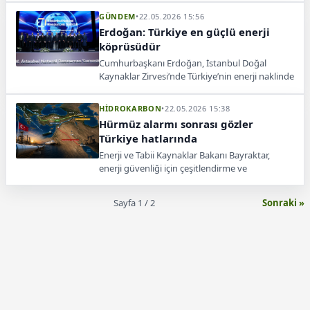
söyledi.
GÜNDEM
•
22.05.2026 15:56
Erdoğan: Türkiye en güçlü enerji
köprüsüdür
Cumhurbaşkanı Erdoğan, İstanbul Doğal
Kaynaklar Zirvesi’nde Türkiye’nin enerji naklinde
güvenilir ortak ve barışın kilit aktörü olduğunu
söyledi.
HİDROKARBON
•
22.05.2026 15:38
Hürmüz alarmı sonrası gözler
Türkiye hatlarında
Enerji ve Tabii Kaynaklar Bakanı Bayraktar,
enerji güvenliği için çeşitlendirme ve
enterkonneksiyonun önemini vurgulayarak
yeni hat projelerine dikkat çekti.
Sayfa 1 / 2
Sonraki »