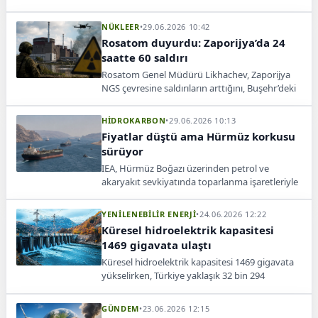
sunduğunu belirtti. SDG 7 raporunda enerji
erişimi ve yatırım ihtiyacı öne çıktı.
NÜKLEER
•
29.06.2026 10:42
Rosatom duyurdu: Zaporijya’da 24
saatte 60 saldırı
Rosatom Genel Müdürü Likhachev, Zaporijya
NGS çevresine saldırıların arttığını, Buşehr’deki
Rus uzmanların güvenlik garantisi olmadan
dönmeyeceğini söyledi.
HİDROKARBON
•
29.06.2026 10:13
Fiyatlar düştü ama Hürmüz korkusu
sürüyor
IEA, Hürmüz Boğazı üzerinden petrol ve
akaryakıt sevkiyatında toparlanma işaretleriyle
fiyatların gerilediğini açıkladı.
YENİLENEBİLİR ENERJİ
•
24.06.2026 12:22
Küresel hidroelektrik kapasitesi
1469 gigavata ulaştı
Küresel hidroelektrik kapasitesi 1469 gigavata
yükselirken, Türkiye yaklaşık 32 bin 294
megavat kurulu güçle Avrupa’nın ikinci büyük
hidroelektrik gücü oldu.
GÜNDEM
•
23.06.2026 12:15