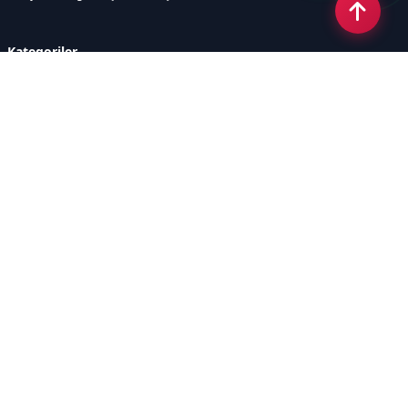
Kategoriler
GÜNDEM
YENİLENEBİLİR ENERJİ
ENERJİ DEPOLAMA
HİDROKARBON
ENERJİ AJANDASI
İKLİM & ÇEVRE
ELEKTRİKLİ ARAÇLAR
KONFERANS&ETKİNLİK
DİĞER
TEKNOLOJİ
ELEKTRİK
NÜKLEER
MADEN
Sayfalar
AÇIK RIZA METNİ
ÇEREZ POLİTİKASI
AYDINLATMA METNİ
VERİ İHLALİ PROSEDÜRÜ
VERİ SAKLAMA VE İMHA
İletişim