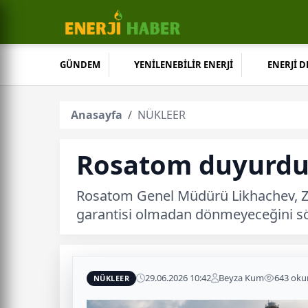
GÜNDEM
YENİLENEBİLİR ENERJİ
ENERJİ 
Anasayfa
NÜKLEER
Rosatom duyurdu: 
Rosatom Genel Müdürü Likhachev, Zap
garantisi olmadan dönmeyeceğini sö
29.06.2026 10:42
Beyza Kum
643 ok
NÜKLEER