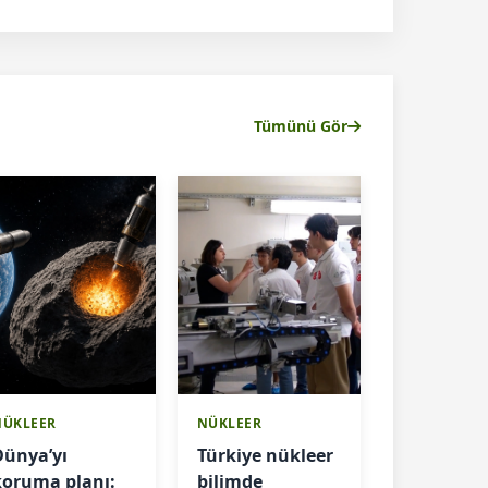
Tümünü Gör
NÜKLEER
NÜKLEER
Dünya’yı
Türkiye nükleer
koruma planı:
bilimde