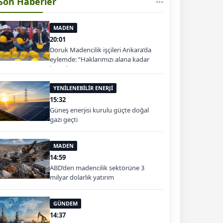
Son Haberler
MADEN
20:01
Doruk Madencilik işçileri Ankara’da
eylemde: “Haklarımızı alana kadar
buradayız”
YENİLENEBİLİR ENERJİ
15:32
Güneş enerjisi kurulu güçte doğal
gazı geçti
MADEN
14:59
ABD’den madencilik sektörüne 3
milyar dolarlık yatırım
GÜNDEM
14:37