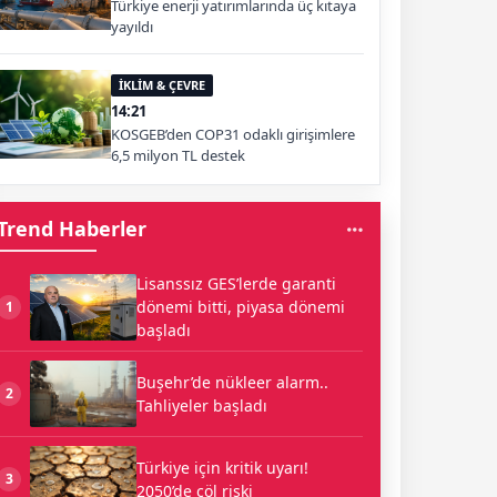
Türkiye enerji yatırımlarında üç kıtaya
yayıldı
İKLİM & ÇEVRE
14:21
KOSGEB’den COP31 odaklı girişimlere
6,5 milyon TL destek
Trend Haberler
Lisanssız GES’lerde garanti
dönemi bitti, piyasa dönemi
1
başladı
Buşehr’de nükleer alarm..
2
Tahliyeler başladı
Türkiye için kritik uyarı!
3
2050’de çöl riski