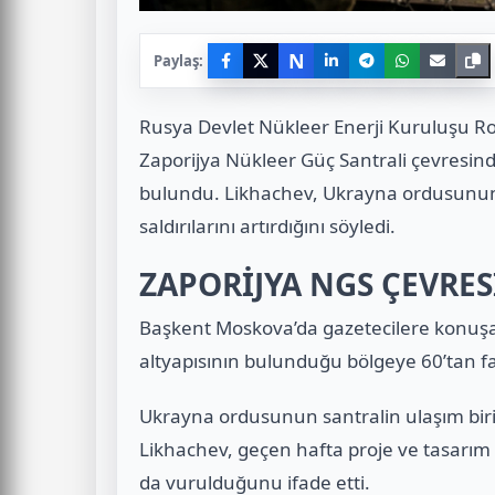
N
Paylaş:
Rusya Devlet Nükleer Enerji Kuruluşu 
Zaporijya Nükleer Güç Santrali çevresinde
bulundu. Likhachev, Ukrayna ordusunun s
saldırılarını artırdığını söyledi.
ZAPORİJYA NGS ÇEVRES
Başkent Moskova’da gazetecilere konuşa
altyapısının bulunduğu bölgeye 60’tan fazl
Ukrayna ordusunun santralin ulaşım biri
Likhachev, geçen hafta proje ve tasarım b
da vurulduğunu ifade etti.