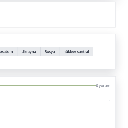
osatom
Ukrayna
Rusya
nükleer santral
0 yorum