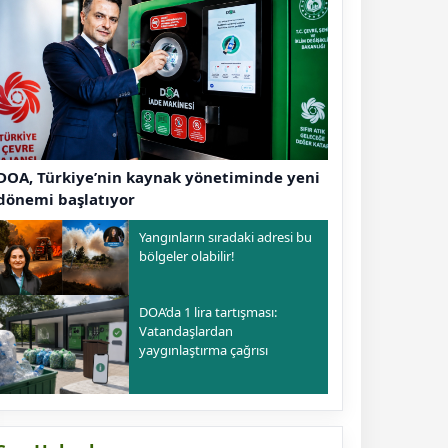
DOA, Türkiye’nin kaynak yönetiminde yeni
dönemi başlatıyor
Yangınların sıradaki adresi bu
bölgeler olabilir!
DOA’da 1 lira tartışması:
Vatandaşlardan
yaygınlaştırma çağrısı