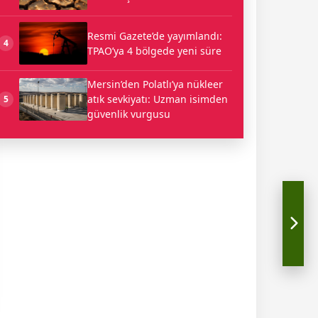
Resmi Gazete’de yayımlandı:
4
TPAO’ya 4 bölgede yeni süre
Mersin’den Polatlı’ya nükleer
atık sevkiyatı: Uzman isimden
5
güvenlik vurgusu