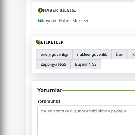
HABER BİLGİSİ
Kaynak: Haber Merkezi
ETİKETLER
enerji güvenliği
nükleer güvenlik
İran
R
Zaporijya NGS
Buşehr NGS
Yorumlar
Yorumunuz