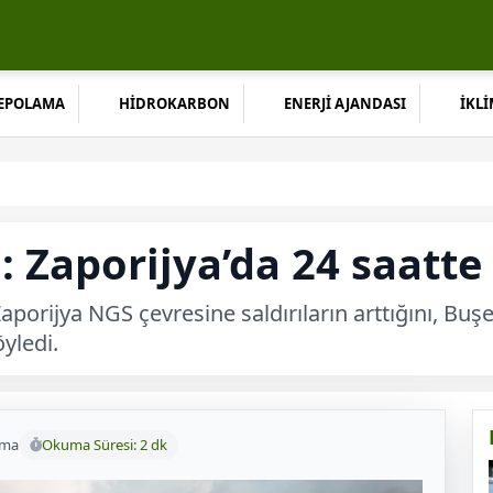
DEPOLAMA
HİDROKARBON
ENERJİ AJANDASI
İKLİ
Zaporijya’da 24 saatte 
orijya NGS çevresine saldırıların arttığını, Buş
yledi.
uma
Okuma Süresi: 2 dk