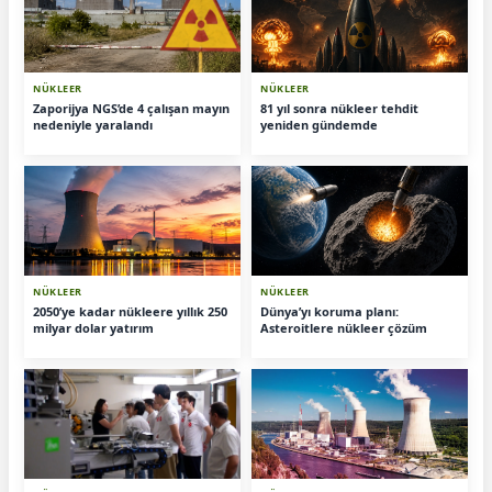
NÜKLEER
NÜKLEER
Zaporijya NGS’de 4 çalışan mayın
81 yıl sonra nükleer tehdit
nedeniyle yaralandı
yeniden gündemde
NÜKLEER
NÜKLEER
2050’ye kadar nükleere yıllık 250
Dünya’yı koruma planı:
milyar dolar yatırım
Asteroitlere nükleer çözüm