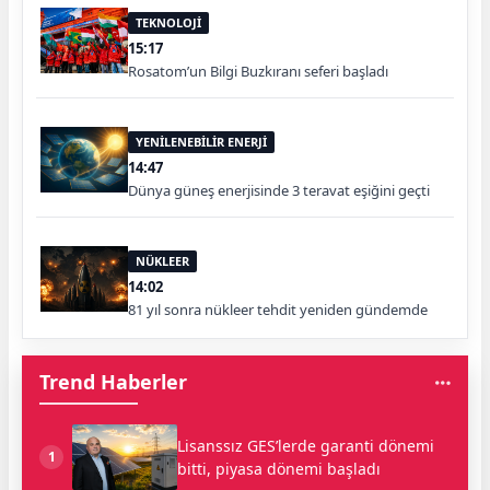
TEKNOLOJİ
15:17
Rosatom’un Bilgi Buzkıranı seferi başladı
YENİLENEBİLİR ENERJİ
14:47
Dünya güneş enerjisinde 3 teravat eşiğini geçti
NÜKLEER
14:02
81 yıl sonra nükleer tehdit yeniden gündemde
Trend Haberler
Lisanssız GES’lerde garanti dönemi
1
bitti, piyasa dönemi başladı