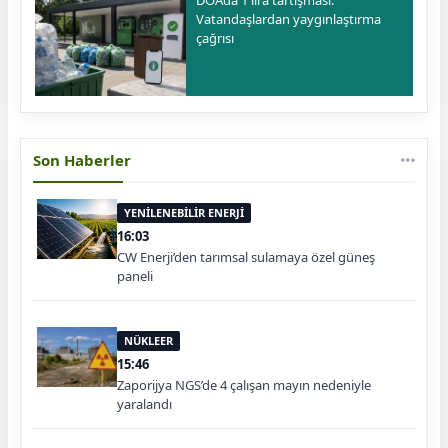
DOA’da 1 lira tartışması:
Vatandaşlardan yaygınlaştırma
çağrısı
Son Haberler
YENİLENEBİLİR ENERJİ
16:03
CW Enerji’den tarımsal sulamaya özel güneş
paneli
NÜKLEER
15:46
Zaporijya NGS’de 4 çalışan mayın nedeniyle
yaralandı