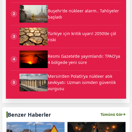
Buşehr’de nükleer alarm.. Tahliyeler
2
başladı
Türkiye için kritik uyarı! 2050’de çöl
3
riski
Resmi Gazete’de yayımlandı: TPAO’ya
4
4 bölgede yeni süre
Mersin’den Polatlı’ya nükleer atık
sevkiyatı: Uzman isimden güvenlik
5
vurgusu
Benzer Haberler
Tümünü Gör