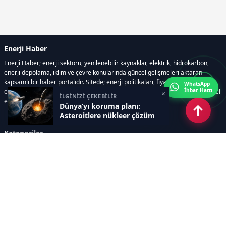
Enerji Haber
Enerji Haber; enerji sektörü, yenilenebilir kaynaklar, elektrik, hidrokarbon,
enerji depolama, iklim ve çevre konularında güncel gelişmeleri aktaran
kapsamlı bir haber portalıdır. Sitede; enerji politikaları, fiyat hareketleri,
WhatsApp
İhbar Hattı
elektrik kesintileri, yeni teknolojiler, nükleer enerji, elektrikli araçlar ve küresel
×
İLGİNİZİ ÇEKEBİLİR
enerji krizleri gibi başlıklar öne çıkar.
Dünya’yı koruma planı:
Asteroitlere nükleer çözüm
Kategoriler
GÜNDEM
YENİLENEBİLİR ENERJİ
ENERJİ DEPOLAMA
HİDROKARBON
ENERJİ AJANDASI
İKLİM & ÇEVRE
ELEKTRİKLİ ARAÇLAR
KONFERANS&ETKİNLİK
DİĞER
TEKNOLOJİ