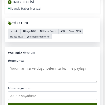
HABER BİLGİSİ
Kaynak: Haber Merkezi
ETİKETLER
net sıfır
Akkuyu NGS
Nükleer Enerji
ASO
Sinop NGS
Trakya NGS
yeni nesil reaktörler
Yorumlar
0 yorum
Yorumunuz
Adınız soyadınız