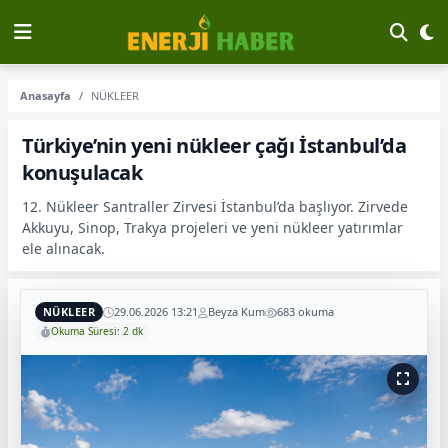
Anasayfa
NÜKLEER
Türkiye’nin yeni nükleer çağı İstanbul’da
konuşulacak
12. Nükleer Santraller Zirvesi İstanbul’da başlıyor. Zirvede
Akkuyu, Sinop, Trakya projeleri ve yeni nükleer yatırımlar
ele alınacak.
NÜKLEER
29.06.2026 13:21
Beyza Kum
683 okuma
Okuma Süresi: 2 dk