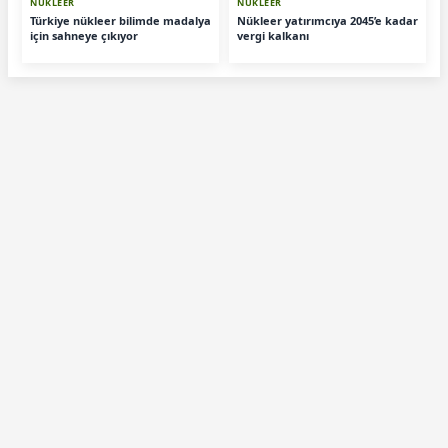
NÜKLEER
NÜKLEER
Türkiye nükleer bilimde madalya
Nükleer yatırımcıya 2045’e kadar
için sahneye çıkıyor
vergi kalkanı