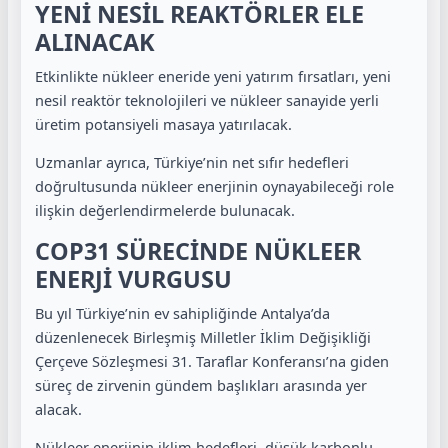
YENİ NESİL REAKTÖRLER ELE
ALINACAK
Etkinlikte nükleer eneride yeni yatırım fırsatları, yeni
nesil reaktör teknolojileri ve nükleer sanayide yerli
üretim potansiyeli masaya yatırılacak.
Uzmanlar ayrıca, Türkiye’nin net sıfır hedefleri
doğrultusunda nükleer enerjinin oynayabileceği role
ilişkin değerlendirmelerde bulunacak.
COP31 SÜRECİNDE NÜKLEER
ENERJİ VURGUSU
Bu yıl Türkiye’nin ev sahipliğinde Antalya’da
düzenlenecek Birleşmiş Milletler İklim Değişikliği
Çerçeve Sözleşmesi 31. Taraflar Konferansı’na giden
süreç de zirvenin gündem başlıkları arasında yer
alacak.
Nükleer enerjinin iklim hedefleri, düşük karbonlu