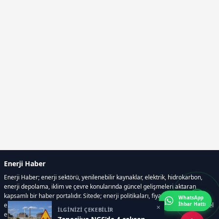
Enerji Haber
Enerji Haber; enerji sektörü, yenilenebilir kaynaklar, elektrik, hidrokarbon,
enerji depolama, iklim ve çevre konularında güncel gelişmeleri aktaran
kapsamlı bir haber portalıdır. Sitede; enerji politikaları, fiyat hareketleri,
WhatsApp
İhbar Hattı
elektrik kesintileri, yeni teknolojiler, nükleer enerji, elektrikli araçlar ve küresel
×
İLGİNİZİ ÇEKEBİLİR
enerji krizleri gibi başlıklar öne çıkar.