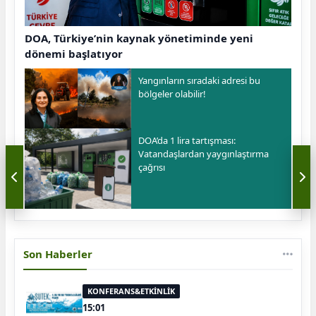
DOA, Türkiye’nin kaynak yönetiminde yeni
dönemi başlatıyor
Yangınların sıradaki adresi bu
bölgeler olabilir!
DOA’da 1 lira tartışması:
Vatandaşlardan yaygınlaştırma
çağrısı
Son Haberler
KONFERANS&ETKİNLİK
15:01