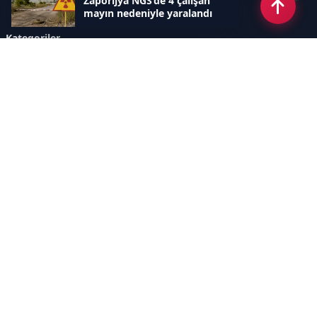
Zaporijya NGS’de 4 çalışan
mayın nedeniyle yaralandı
Kategoriler
GÜNDEM
YENİLENEBİLİR ENERJİ
ENERJİ DEPOLAMA
HİDROKARBON
ENERJİ AJANDASI
İKLİM & ÇEVRE
ELEKTRİKLİ ARAÇLAR
KONFERANS&ETKİNLİK
DİĞER
TEKNOLOJİ
ELEKTRİK
NÜKLEER
MADEN
Sayfalar
AÇIK RIZA METNİ
ÇEREZ POLİTİKASI
AYDINLATMA METNİ
VERİ İHLALİ PROSEDÜRÜ
VERİ SAKLAMA VE İMHA
İletişim