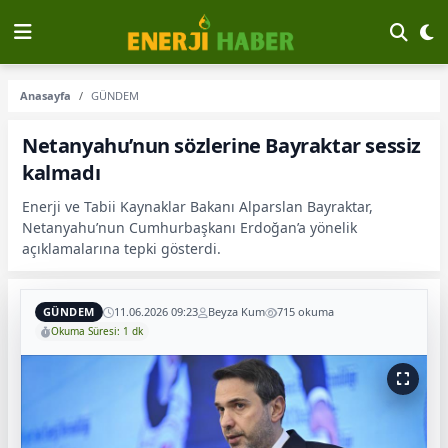
Anasayfa
GÜNDEM
Netanyahu’nun sözlerine Bayraktar sessiz
kalmadı
Enerji ve Tabii Kaynaklar Bakanı Alparslan Bayraktar,
Netanyahu’nun Cumhurbaşkanı Erdoğan’a yönelik
açıklamalarına tepki gösterdi.
GÜNDEM
11.06.2026 09:23
Beyza Kum
715 okuma
Okuma Süresi: 1 dk