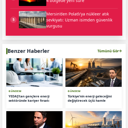
4 bölgede yeni süre
Mersin’den Polatlı’ya nükleer atık
sevkiyatı: Uzman isimden güvenlik
5
vurgusu
Benzer Haberler
Tümünü Gör
GÜNDEM
GÜNDEM
YEDAŞ’tan gençlere enerji
Türkiye’nin enerji geleceğini
sektöründe kariyer fırsatı
değiştirecek üçlü hamle