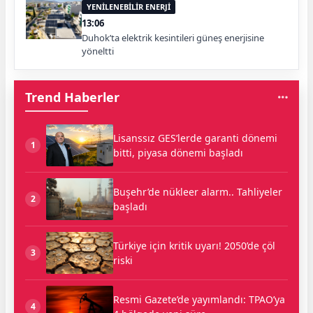
YENİLENEBİLİR ENERJİ
13:06
Duhok’ta elektrik kesintileri güneş enerjisine
yöneltti
Trend Haberler
Lisanssız GES’lerde garanti dönemi
1
bitti, piyasa dönemi başladı
Buşehr’de nükleer alarm.. Tahliyeler
2
başladı
Türkiye için kritik uyarı! 2050’de çöl
3
riski
Resmi Gazete’de yayımlandı: TPAO’ya
4