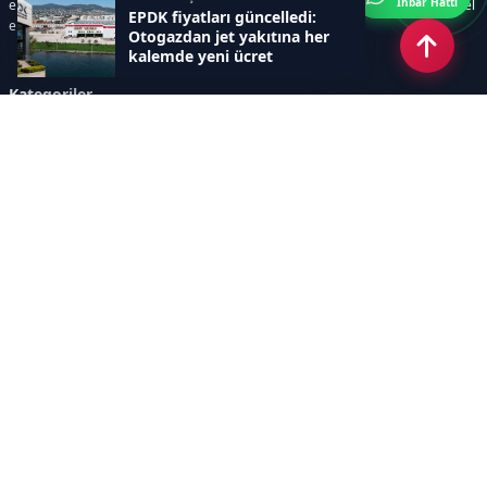
İhbar Hattı
elektrik kesintileri, yeni teknolojiler, nükleer enerji, elektrikli araçlar ve küresel
EPDK fiyatları güncelledi:
enerji krizleri gibi başlıklar öne çıkar.
Otogazdan jet yakıtına her
kalemde yeni ücret
Kategoriler
GÜNDEM
YENİLENEBİLİR ENERJİ
ENERJİ DEPOLAMA
HİDROKARBON
ENERJİ AJANDASI
İKLİM & ÇEVRE
ELEKTRİKLİ ARAÇLAR
KONFERANS&ETKİNLİK
DİĞER
TEKNOLOJİ
ELEKTRİK
NÜKLEER
MADEN
Sayfalar
AÇIK RIZA METNİ
ÇEREZ POLİTİKASI
AYDINLATMA METNİ
VERİ İHLALİ PROSEDÜRÜ