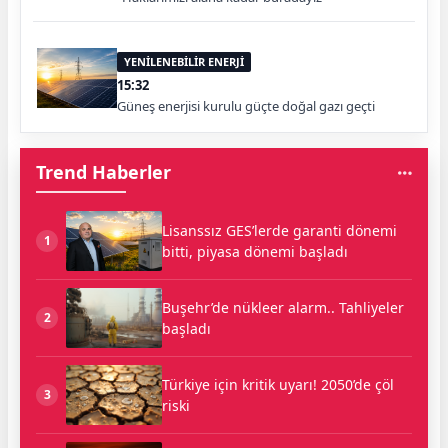
YENİLENEBİLİR ENERJİ
15:32
Güneş enerjisi kurulu güçte doğal gazı geçti
Trend Haberler
Lisanssız GES’lerde garanti dönemi
1
bitti, piyasa dönemi başladı
Buşehr’de nükleer alarm.. Tahliyeler
2
başladı
Türkiye için kritik uyarı! 2050’de çöl
3
riski