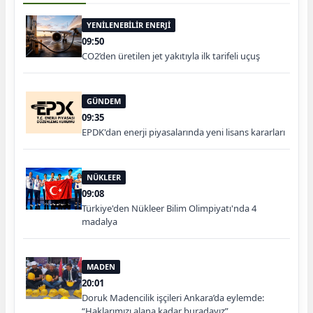
YENİLENEBİLİR ENERJİ
09:50
CO2’den üretilen jet yakıtıyla ilk tarifeli uçuş
GÜNDEM
09:35
EPDK'dan enerji piyasalarında yeni lisans kararları
NÜKLEER
09:08
Türkiye'den Nükleer Bilim Olimpiyatı'nda 4
madalya
MADEN
20:01
Doruk Madencilik işçileri Ankara’da eylemde:
“Haklarımızı alana kadar buradayız”