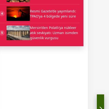
Resmi Gazete’de yayımlandı:
4
TPAO’ya 4 bölgede yeni süre
Mersin’den Polatlı’ya nükleer
atık sevkiyatı: Uzman isimden
5
güvenlik vurgusu