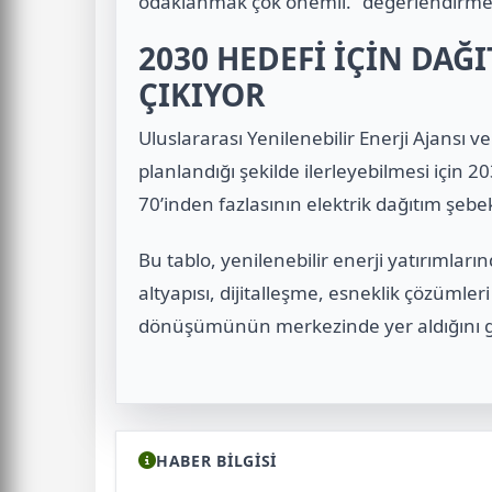
odaklanmak çok önemli.” değerlendirme
2030 HEDEFİ İÇİN DAĞ
ÇIKIYOR
Uluslararası Yenilenebilir Enerji Ajansı
planlandığı şekilde ilerleyebilmesi için 2
70’inden fazlasının elektrik dağıtım şeb
Bu tablo, yenilenebilir enerji yatırımları
altyapısı, dijitalleşme, esneklik çözümler
dönüşümünün merkezinde yer aldığını gö
HABER BİLGİSİ