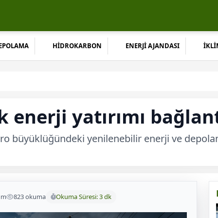
DEPOLAMA
HİDROKARBON
ENERJİ AJANDASI
İKLİ
 enerji yatırımı bağlan
ro büyüklüğündeki yenilenebilir enerji ve depolam
um
823 okuma
Okuma Süresi: 3 dk