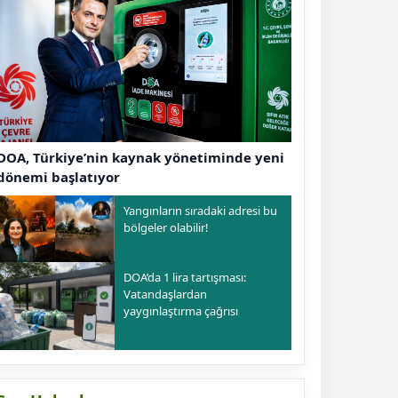
DOA, Türkiye’nin kaynak yönetiminde yeni
dönemi başlatıyor
Yangınların sıradaki adresi bu
bölgeler olabilir!
DOA’da 1 lira tartışması:
Vatandaşlardan
yaygınlaştırma çağrısı