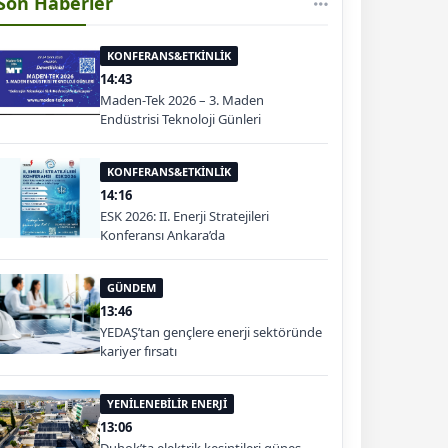
Son Haberler
KONFERANS&ETKİNLİK
14:43
Maden-Tek 2026 – 3. Maden
Endüstrisi Teknoloji Günleri
KONFERANS&ETKİNLİK
14:16
ESK 2026: II. Enerji Stratejileri
Konferansı Ankara’da
GÜNDEM
13:46
YEDAŞ’tan gençlere enerji sektöründe
kariyer fırsatı
YENİLENEBİLİR ENERJİ
13:06