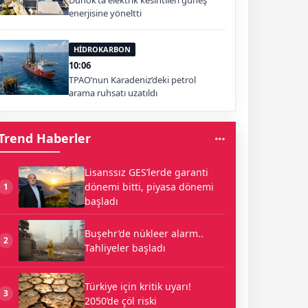
Duhok’ta elektrik kesintileri güneş
enerjisine yöneltti
HİDROKARBON
10:06
TPAO’nun Karadeniz’deki petrol
arama ruhsatı uzatıldı
Trend Haberler
Lisanssız GES’lerde garanti
dönemi bitti, piyasa dönemi
1
başladı
Buşehr’de nükleer alarm..
2
Tahliyeler başladı
Türkiye için kritik uyarı!
3
2050’de çöl riski