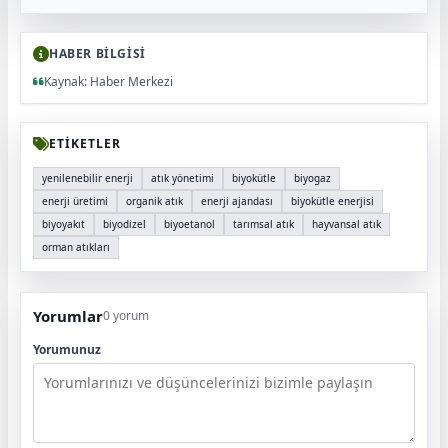
HABER BİLGİSİ
Kaynak: Haber Merkezi
ETİKETLER
yenilenebilir enerji
atık yönetimi
biyokütle
biyogaz
enerji üretimi
organik atık
enerji ajandası
biyokütle enerjisi
biyoyakıt
biyodizel
biyoetanol
tarımsal atık
hayvansal atık
orman atıkları
Yorumlar
0 yorum
Yorumunuz