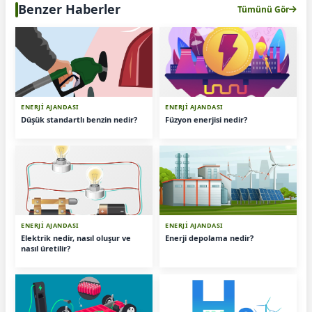
Benzer Haberler
Tümünü Gör
ENERJİ AJANDASI
ENERJİ AJANDASI
Düşük standartlı benzin nedir?
Füzyon enerjisi nedir?
ENERJİ AJANDASI
ENERJİ AJANDASI
Elektrik nedir, nasıl oluşur ve
Enerji depolama nedir?
nasıl üretilir?