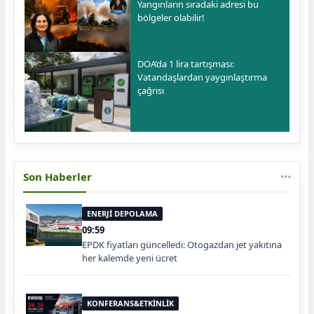
Yangınların sıradaki adresi bu
bölgeler olabilir!
DOA’da 1 lira tartışması:
Vatandaşlardan yaygınlaştırma
çağrısı
Son Haberler
ENERJİ DEPOLAMA
09:59
EPDK fiyatları güncelledi: Otogazdan jet yakıtına
her kalemde yeni ücret
KONFERANS&ETKİNLİK