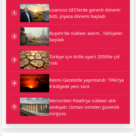
Lisanssız GES’lerde garanti dönemi
1
bitti, piyasa dönemi başladı
Buşehr’de nükleer alarm.. Tahliyeler
2
başladı
Türkiye için kritik uyarı! 2050’de çöl
3
riski
Resmi Gazete’de yayımlandı: TPAO’ya
4
4 bölgede yeni süre
Mersin’den Polatlı’ya nükleer atık
sevkiyatı: Uzman isimden güvenlik
5
vurgusu