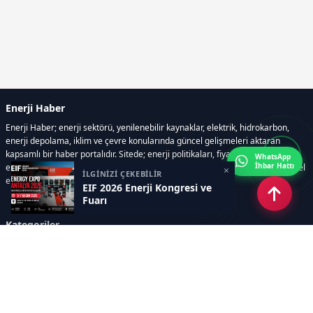
Enerji Haber
Enerji Haber; enerji sektörü, yenilenebilir kaynaklar, elektrik, hidrokarbon,
enerji depolama, iklim ve çevre konularında güncel gelişmeleri aktaran
kapsamlı bir haber portalıdır. Sitede; enerji politikaları, fiyat hareketleri,
WhatsApp
İhbar Hattı
elektrik kesintileri, yeni teknolojiler, nükleer enerji, elektrikli araçlar ve küresel
×
İLGİNİZİ ÇEKEBİLİR
enerji krizleri gibi başlıklar öne çıkar.
EIF 2026 Enerji Kongresi ve
Fuarı
Kategoriler
GÜNDEM
YENİLENEBİLİR ENERJİ
ENERJİ DEPOLAMA
HİDROKARBON
ENERJİ AJANDASI
İKLİM & ÇEVRE