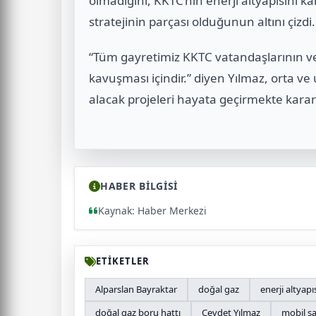
olmadığını, KKTC’nin enerji altyapısını k
stratejinin parçası olduğunun altını çizdi.
“Tüm gayretimiz KKTC vatandaşlarının ve 
kavuşması içindir.” diyen Yılmaz, orta ve
alacak projeleri hayata geçirmekte kararlı 
HABER BİLGİSİ
Kaynak: Haber Merkezi
ETİKETLER
Alparslan Bayraktar
doğal gaz
enerji altyapı
doğal gaz boru hattı
Cevdet Yılmaz
mobil sa