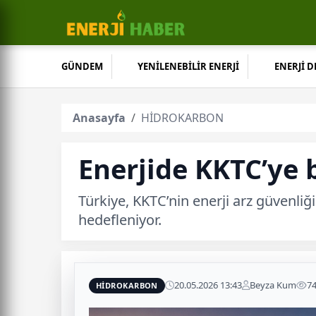
GÜNDEM
YENİLENEBİLİR ENERJİ
ENERJİ 
Anasayfa
HİDROKARBON
Enerjide KKTC’ye
Türkiye, KKTC’nin enerji arz güvenliğ
hedefleniyor.
20.05.2026 13:43
Beyza Kum
7
HİDROKARBON