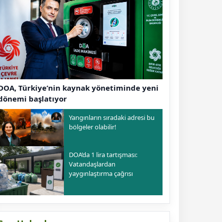
DOA, Türkiye’nin kaynak yönetiminde yeni
dönemi başlatıyor
Yangınların sıradaki adresi bu
bölgeler olabilir!
DOA’da 1 lira tartışması:
Vatandaşlardan
yaygınlaştırma çağrısı