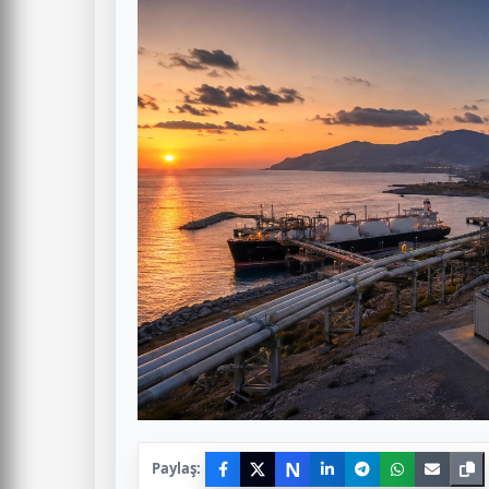
N
Paylaş: