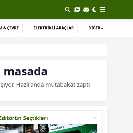
M & ÇEVRE
ELEKTRİKLİ ARAÇLAR
DİĞER
z masada
taşıyor. Haziranda mutabakat zaptı
Editörün Seçtikleri