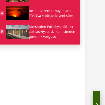
Resmi Gazete’de yayımlandı:
4
TPAO’ya 4 bölgede yeni süre
Mersin’den Polatlı’ya nükleer
atık sevkiyatı: Uzman isimden
5
güvenlik vurgusu