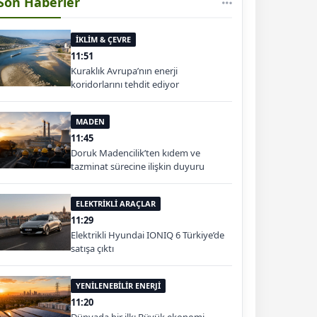
Son Haberler
İKLİM & ÇEVRE
11:51
Kuraklık Avrupa’nın enerji
koridorlarını tehdit ediyor
MADEN
11:45
Doruk Madencilik’ten kıdem ve
tazminat sürecine ilişkin duyuru
ELEKTRİKLİ ARAÇLAR
11:29
Elektrikli Hyundai IONIQ 6 Türkiye’de
satışa çıktı
YENİLENEBİLİR ENERJİ
11:20