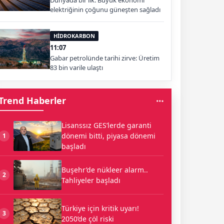
Dünyada bir ilk: Büyük ekonomi
elektriğinin çoğunu güneşten sağladı
HİDROKARBON
11:07
Gabar petrolünde tarihi zirve: Üretim
83 bin varile ulaştı
Trend Haberler
Lisanssız GES’lerde garanti
dönemi bitti, piyasa dönemi
1
başladı
Buşehr’de nükleer alarm..
2
Tahliyeler başladı
Türkiye için kritik uyarı!
3
2050’de çöl riski