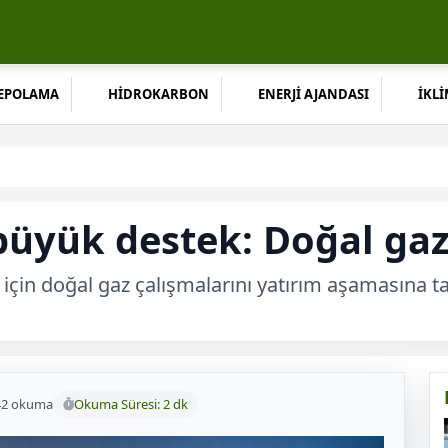
DEPOLAMA
HİDROKARBON
ENERJİ AJANDASI
İKLİ
 büyük destek: Doğal ga
i için doğal gaz çalışmalarını yatırım aşamasına 
42 okuma
Okuma Süresi: 2 dk