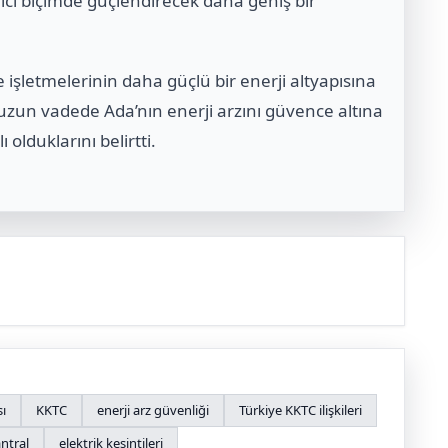
alıcı biçimde güçlendirecek daha geniş bir
işletmelerinin daha güçlü bir enerji altyapısına
 uzun vadede Ada’nın enerji arzını güvence altına
olduklarını belirtti.
sı
KKTC
enerji arz güvenliği
Türkiye KKTC ilişkileri
ntral
elektrik kesintileri