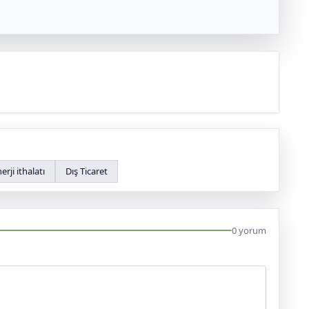
erji ithalatı
Dış Ticaret
0 yorum