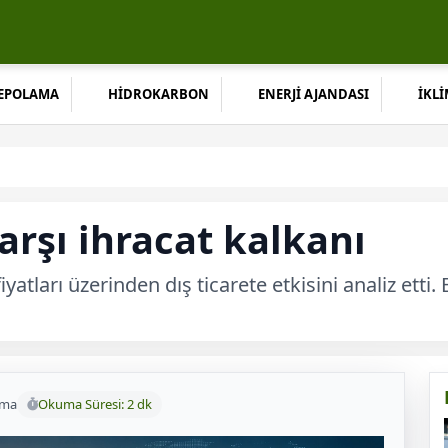
DEPOLAMA
HİDROKARBON
ENERJİ AJANDASI
İKLİ
arşı ihracat kalkanı
yatları üzerinden dış ticarete etkisini analiz etti. 
uma
Okuma Süresi: 2 dk