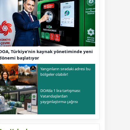
DOA, Türkiye’nin kaynak yönetiminde yeni
dönemi başlatıyor
Yangınların sıradaki adresi bu
bölgeler olabilir!
DOA’da 1 lira tartışması:
Vatandaşlardan
yaygınlaştırma çağrısı