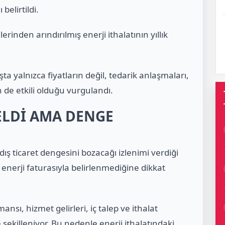
belirtildi.
rinden arındırılmış enerji ithalatının yıllık
şta yalnızca fiyatların değil, tedarik anlaşmaları,
n de etkili olduğu vurgulandı.
SELDİ AMA DENGE
a dış ticaret dengesini bozacağı izlenimi verdiği
 enerji faturasıyla belirlenmediğine dikkat
sı, hizmet gelirleri, iç talep ve ithalat
 şekilleniyor. Bu nedenle enerji ithalatındaki