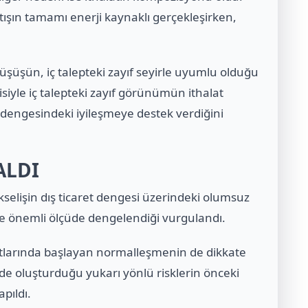
rtışın tamamı enerji kaynaklı gerçekleşirken,
düşüşün, iç talepteki zayıf seyirle uyumlu olduğu
tkisiyle iç talepteki zayıf görünümün ithalat
 dengesindeki iyileşmeye destek verdiğini
ALDI
kselişin dış ticaret dengesi üzerindeki olumsuz
nde önemli ölçüde dengelendiği vurgulandı.
iyatlarında başlayan normalleşmenin de dikkate
inde oluşturduğu yukarı yönlü risklerin önceki
pıldı.