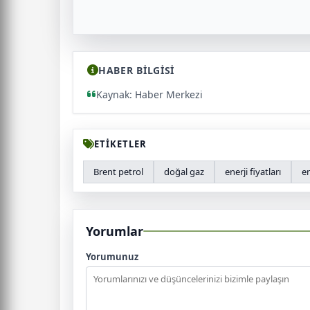
HABER BİLGİSİ
Kaynak: Haber Merkezi
ETİKETLER
Brent petrol
doğal gaz
enerji fiyatları
en
Yorumlar
Yorumunuz