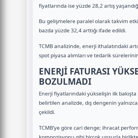
fiyatlarında ise yüzde 28,2 artış yaşandığı 
Bu gelişmelere paralel olarak takvim etkile
bazda yüzde 32,4 arttığı ifade edildi.
TCMB analizinde, enerji ithalatındaki artı
spot piyasa alımları ve tedarik sürelerini
ENERJİ FATURASI YÜK
BOZULMADI
Enerji fiyatlarındaki yükselişin ilk bakışt
belirtilen analizde, dış dengenin yalnızca
çekildi.
TCMB’ye göre cari denge; ihracat performan
kompozisyonu gibi birçok unsurla birlikte