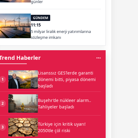
günler
GÜNDEM
11:15
5 milyar liralık enerji yatırımlarına
sözleşme imkanı
Trend Haberler
Lisanssız GES’lerde garanti
dönemi bitti, piyasa dönemi
1
başladı
Buşehr’de nükleer alarm..
2
Tahliyeler başladı
Türkiye için kritik uyarı!
3
2050’de çöl riski