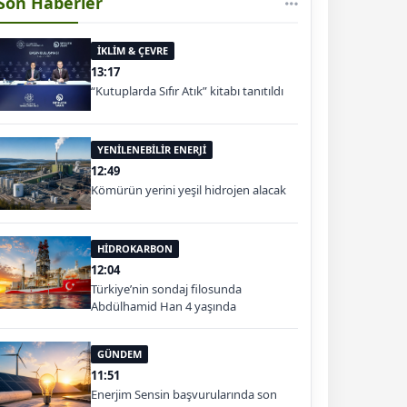
Son Haberler
İKLİM & ÇEVRE
13:17
“Kutuplarda Sıfır Atık” kitabı tanıtıldı
YENİLENEBİLİR ENERJİ
12:49
Kömürün yerini yeşil hidrojen alacak
HİDROKARBON
12:04
Türkiye’nin sondaj filosunda
Abdülhamid Han 4 yaşında
GÜNDEM
11:51
Enerjim Sensin başvurularında son