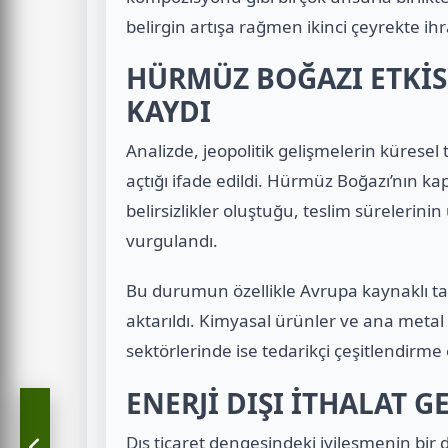
belirgin artışa rağmen ikinci çeyrekte ihra
HÜRMÜZ BOĞAZI ETKİSİ
KAYDI
Analizde, jeopolitik gelişmelerin küresel
açtığı ifade edildi. Hürmüz Boğazı’nın 
belirsizlikler oluştuğu, teslim sürelerinin
vurgulandı.
Bu durumun özellikle Avrupa kaynaklı ta
aktarıldı. Kimyasal ürünler ve ana metal s
sektörlerinde ise tedarikçi çeşitlendirme 
ENERJİ DIŞI İTHALAT G
Dış ticaret dengesindeki iyileşmenin bir 