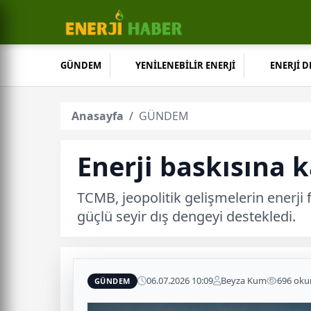
GÜNDEM
YENİLENEBİLİR ENERJİ
ENERJİ 
Anasayfa
GÜNDEM
Enerji baskısına k
TCMB, jeopolitik gelişmelerin enerji fi
güçlü seyir dış dengeyi destekledi.
06.07.2026 10:09
Beyza Kum
696 ok
GÜNDEM