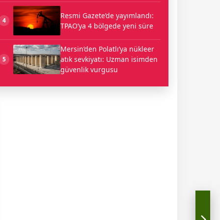
Resmi Gazete’de yayımlandı:
4
TPAO’ya 4 bölgede yeni süre
Mersin’den Polatlı’ya nükleer
atık sevkiyatı: Uzman isimden
5
güvenlik vurgusu