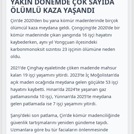
YAKIN DÖNEMDE ÇOK SAYIDA
ÖLÜMLÜ KAZA YAŞANDI
Çin’de 2020’den bu yana kömür madenlerinde birçok
ölümcül kaza meydana geldi. Çongçing’de 2020’de bir
kömür madeninde çıkan yangında 16 işçi hayatını
kaybederken, aynı yıl Yongçuan ilçesindeki
karbonmonoksit sızıntısı 23 işçinin ölümüne neden
oldu.
2021’de Çinghay eyaletinde çöken madende mahsur
kalan 19 işçi yaşamını yitirdi. 2023’te İç Moğolistan’da
açık maden ocağında meydana gelen göçükte 53 işçi
hayatını kaybetti. Hınan’da 2024’te yaşanan gaz
patlamasında 10 işçi, Yünnan’da 2025’te meydana
gelen patlamada ise 7 işçi yaşamını yitirdi.
Şanşi’deki son patlama, Çin’de kömür madenciliğinde
güvenlik tartışmalarını yeniden gündeme taşıdı.
Uzmanlara göre bu tür faciaların önlenmesinde