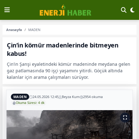
Anasayfa
MADEN
Çin’in kömür madenlerinde bitmeyen
kabus!
Çin’in Şanşi eyaletindeki kömür madeninde meydana gelen
gaz patlamasında 90 işçi yaşamını yitirdi. Göçük altında
kalanlar için arama çalışmaları sürüyor.
MADEN
24.05.2026 12:45
Beyza Kum
2954 okuma
Okuma Süresi: 4 dk