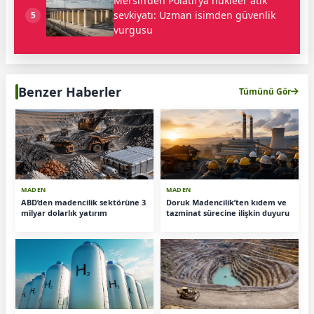
Mersin’den Polatlı’ya nükleer atık
sevkiyatı: Uzman isimden güvenlik
5
vurgusu
Benzer Haberler
Tümünü Gör
MADEN
MADEN
ABD’den madencilik sektörüne 3
Doruk Madencilik’ten kıdem ve
milyar dolarlık yatırım
tazminat sürecine ilişkin duyuru