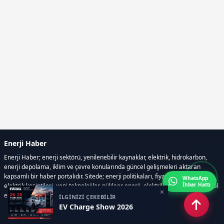
Enerji Haber
Enerji Haber; enerji sektörü, yenilenebilir kaynaklar, elektrik, hidrokarbon,
enerji depolama, iklim ve çevre konularında güncel gelişmeleri aktaran
kapsamlı bir haber portalıdır. Sitede; enerji politikaları, fiyat hareketleri,
WhatsApp
İhbar Hattı
elektrik kesintileri, yeni teknolojiler, nükleer enerji, elektrikli araçlar ve küresel
×
enerji krizleri gibi başlıklar öne çıkar.
İLGİNİZİ ÇEKEBİLİR
EV Charge Show 2026