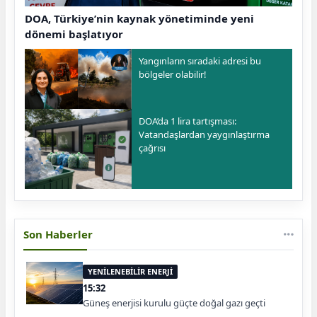
DOA, Türkiye’nin kaynak yönetiminde yeni
dönemi başlatıyor
Yangınların sıradaki adresi bu
bölgeler olabilir!
DOA’da 1 lira tartışması:
Vatandaşlardan yaygınlaştırma
çağrısı
Son Haberler
YENİLENEBİLİR ENERJİ
15:32
Güneş enerjisi kurulu güçte doğal gazı geçti