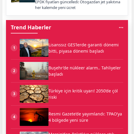
EPDK fiyatları güncelledi: Otogazdan jet yakıtına
her kalemde yeni ücret
Trend Haberler
Lisanssız GES’lerde garanti dönemi
1
bitti, piyasa dönemi başladı
Buşehr’de nükleer alarm.. Tahliyeler
2
başladı
Türkiye için kritik uyarı! 2050’de çöl
3
riski
Resmi Gazete’de yayımlandı: TPAO’ya
4
4 bölgede yeni süre