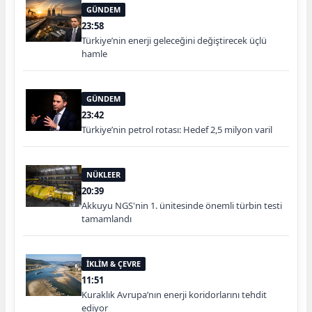
GÜNDEM
23:58
Türkiye’nin enerji geleceğini değiştirecek üçlü
hamle
GÜNDEM
23:42
Türkiye’nin petrol rotası: Hedef 2,5 milyon varil
NÜKLEER
20:39
Akkuyu NGS'nin 1. ünitesinde önemli türbin testi
tamamlandı
İKLİM & ÇEVRE
11:51
Kuraklık Avrupa’nın enerji koridorlarını tehdit
ediyor