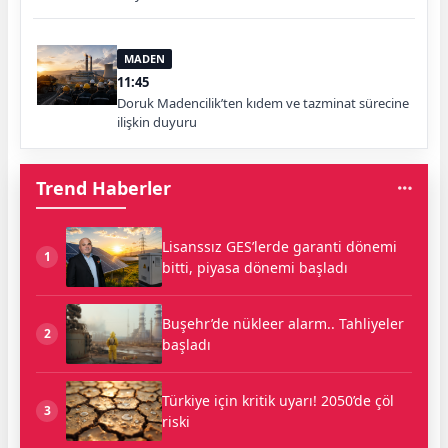
MADEN
11:45
Doruk Madencilik’ten kıdem ve tazminat sürecine
ilişkin duyuru
Trend Haberler
Lisanssız GES’lerde garanti dönemi
1
bitti, piyasa dönemi başladı
Buşehr’de nükleer alarm.. Tahliyeler
2
başladı
Türkiye için kritik uyarı! 2050’de çöl
3
riski