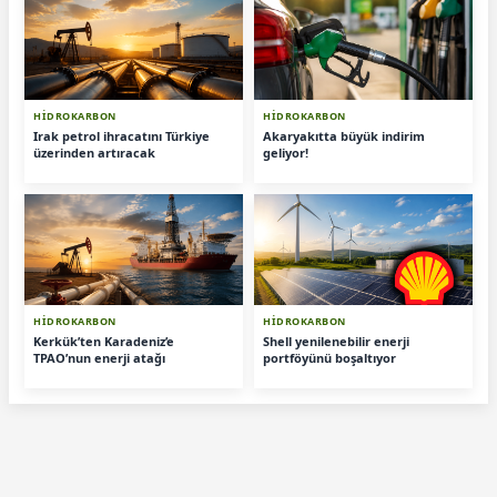
HİDROKARBON
HİDROKARBON
Irak petrol ihracatını Türkiye
Akaryakıtta büyük indirim
üzerinden artıracak
geliyor!
HİDROKARBON
HİDROKARBON
Kerkük’ten Karadeniz’e
Shell yenilenebilir enerji
TPAO’nun enerji atağı
portföyünü boşaltıyor