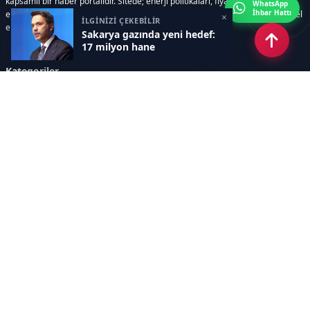
kapsamlı bir haber portalıdır. Sitede; enerji politikaları, fiyat hareketleri,
WhatsApp
İhbar Hattı
elektrik kesintileri, yeni teknolojiler, nükleer enerji, elektrikli araçlar ve küresel
×
İLGİNİZİ ÇEKEBİLİR
enerji krizleri gibi başlıklar öne çıkar.
Sakarya gazında yeni hedef:
17 milyon hane
Kategoriler
GÜNDEM
YENİLENEBİLİR ENERJİ
ENERJİ DEPOLAMA
HİDROKARBON
ENERJİ AJANDASI
İKLİM & ÇEVRE
ELEKTRİKLİ ARAÇLAR
KONFERANS&ETKİNLİK
DİĞER
TEKNOLOJİ
ELEKTRİK
NÜKLEER
MADEN
Sayfalar
AÇIK RIZA METNİ
ÇEREZ POLİTİKASI
AYDINLATMA METNİ
VERİ İHLALİ PROSEDÜRÜ