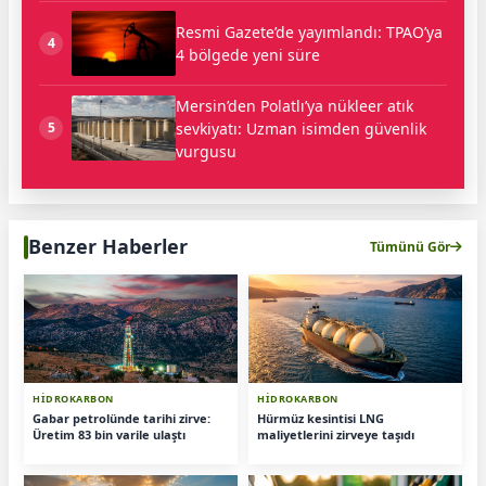
Resmi Gazete’de yayımlandı: TPAO’ya
4
4 bölgede yeni süre
Mersin’den Polatlı’ya nükleer atık
sevkiyatı: Uzman isimden güvenlik
5
vurgusu
Benzer Haberler
Tümünü Gör
HİDROKARBON
HİDROKARBON
Gabar petrolünde tarihi zirve:
Hürmüz kesintisi LNG
Üretim 83 bin varile ulaştı
maliyetlerini zirveye taşıdı