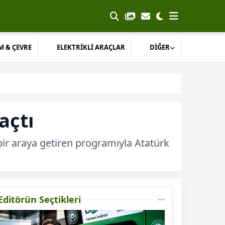
M & ÇEVRE
ELEKTRİKLİ ARAÇLAR
DİĞER
açtı
ı bir araya getiren programıyla Atatürk
Editörün Seçtikleri