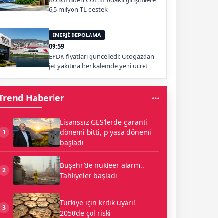
KOSGEB’den COP31 odaklı girişimlere
6,5 milyon TL destek
ENERJİ DEPOLAMA
09:59
EPDK fiyatları güncelledi: Otogazdan
jet yakıtına her kalemde yeni ücret
Trend Haberler
Lisanssız GES’lerde garanti
dönemi bitti, piyasa dönemi
1
başladı
Buşehr’de nükleer alarm..
2
Tahliyeler başladı
Türkiye için kritik uyarı!
3
2050’de çöl riski