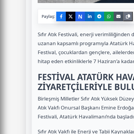
N
Paylaş:
Sıfır Atık Festivali, enerji verimliliğin
uzanan kapsamlı programıyla Atatürk Hav
Festival, çocuklardan gençlere, ailelerden
hitap eden etkinliklerle 7 Haziran’a kad
FESTİVAL ATATÜRK HA
ZİYARETÇİLERİYLE BUL
Birleşmiş Milletler Sıfır Atık Yüksek Düze
Atık Vakfı Onursal Başkanı Emine Erdoğa
Festivali, Atatürk Havalimanı’nda başladı
Sıfır Atık Vakfı ile Enerji ve Tabii Kaynakla