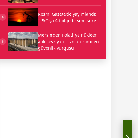
Resmi Gazete’de yayımlandı:
4
TPAO’ya 4 bölgede yeni süre
Mersin’den Polatlı’ya nükleer
atık sevkiyatı: Uzman isimden
5
güvenlik vurgusu