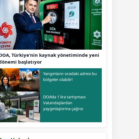
DOA, Türkiye’nin kaynak yönetiminde yeni
dönemi başlatıyor
Yangınların sıradaki adresi bu
bölgeler olabilir!
DOA’da 1 lira tartışması:
Vatandaşlardan
yaygınlaştırma çağrısı