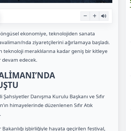
den döngüsel ekonomiye, teknolojiden sanata
alimanı’nda ziyaretçilerini ağırlamaya başladı.
 teknoloji meraklılarına kadar geniş bir kitleye
ar devam edecek.
VALİMANI’NDA
UŞTU
yli Şahsiyetler Danışma Kurulu Başkanı ve Sıfır
n’ın himayelerinde düzenlenen Sıfır Atık
.
r Bakanlığı işbirliğiyle hayata geçirilen festival,