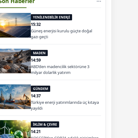
Son Haberler
YENİLENEBİLİR ENERJİ
15:32
Güneş enerjisi kurulu güçte doğal
gazı geçti
MADEN
14:59
ABD’den madencilik sektörüne 3
milyar dolarlık yatırım
GÜNDEM
14:37
Türkiye enerji yatırımlarında üç kıtaya
yayıldı
İKLİM & ÇEVRE
14:21