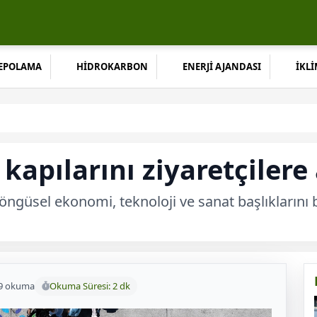
DEPOLAMA
HİDROKARBON
ENERJİ AJANDASI
İKLİ
i kapılarını ziyaretçilere 
ği, döngüsel ekonomi, teknoloji ve sanat başlıkların
9 okuma
Okuma Süresi: 2 dk