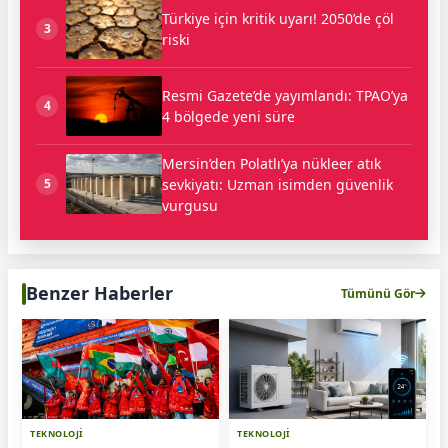
Türkiye için kritik uyarı! 2050’de çöl
3
riski
Resmi Gazete’de yayımlandı: TPAO’ya
4
4 bölgede yeni süre
Mersin’den Polatlı’ya nükleer atık
sevkiyatı: Uzman isimden güvenlik
5
vurgusu
Benzer Haberler
Tümünü Gör
TEKNOLOJİ
TEKNOLOJİ