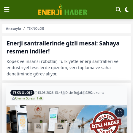
Anasayfa
TEKNOLOJİ
Enerji santrallerinde gizli mesai: Sahaya
resmen indiler!
Köpek ve insansı robotlar, Türkiye’de enerji santralleri ve
endüstriyel tesislerde gözetim, veri toplama ve saha
denetiminde görev alıyor.
TEKNOLOJİ
13.06.2026 13:46
Dicle Toğal
2292 okuma
Okuma Süresi: 1 dk