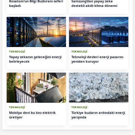
Rosatom’un Bilgi Buzkıranı seferi
Samsung’dan yapay zeka
başladı
destekli akıllı klima dönemi
TEKNOLOJİ
TEKNOLOJİ
Yapay zekanın geleceğini enerji
Teknoloji devleri enerji pazarını
belirleyecek
yeniden kuruyor
TEKNOLOJİ
TEKNOLOJİ
Mobilya devi bu kez elektrik
Türkiye buzların ardındaki enerji
üretiyor
yarışında