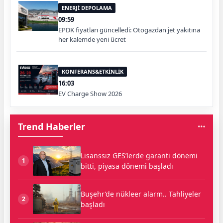
ENERJİ DEPOLAMA
09:59
EPDK fiyatları güncelledi: Otogazdan jet yakıtına
her kalemde yeni ücret
KONFERANS&ETKİNLİK
16:03
EV Charge Show 2026
Trend Haberler
Lisanssız GES’lerde garanti dönemi
1
bitti, piyasa dönemi başladı
Buşehr’de nükleer alarm.. Tahliyeler
2
başladı