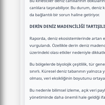
Bu kirleticiler deniz canlılarının dokular
canlılara taşınabiliyor. Bu durum, deniz kir
da bağlantılı bir sorun haline getiriyor.
DERİN DENİZ MADENCİLİĞİ TARTIŞIL
Raporda, deniz ekosistemlerinde artan e
vurgulandı. Özellikle derin deniz madenci
üzerindeki olası etkiler nedeniyle dikkatle
Bu bölgelerde biyolojik çeşitlilik, tür gen
sınırlı. Küresel deniz tabanının yalnızca 
olması, veri eksikliğinin boyutunu ortay
Bu nedenle bilimsel izleme, açık veri p
yönetiminde daha önemli hale geldiği ifad