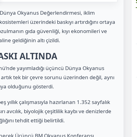
cü Dünya Okyanus Değerlendirmesi, iklim
z ekosistemleri üzerindeki baskıyı artırdığını ortaya
zulmanın gıda güvenliği, kıyı ekonomileri ve
ine geldiğinin altı çizildi.
ASKI ALTINDA
Günü’nde yayımladığı üçüncü Dünya Okyanus
artık tek bir çevre sorunu üzerinden değil, aynı
şıya olduğunu gösterdi.
ş yıllık çalışmasıyla hazırlanan 1.352 sayfalık
şırı avcılık, biyolojik çeşitlilik kaybı ve denizlerde
ını tehdit ettiği belirtildi.
lenecek Üçüncü BM Okyanus Konferansı