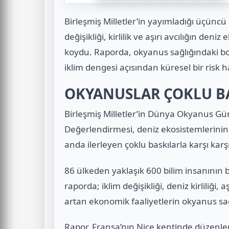
Birleşmiş Milletler’in yayımladığı üçün
değişikliği, kirlilik ve aşırı avcılığın deni
koydu. Raporda, okyanus sağlığındaki bo
iklim dengesi açısından küresel bir risk hal
OKYANUSLAR ÇOKLU B
Birleşmiş Milletler’in Dünya Okyanus 
Değerlendirmesi, deniz ekosistemlerinin 
anda ilerleyen çoklu baskılarla karşı kar
86 ülkeden yaklaşık 600 bilim insanının be
raporda; iklim değişikliği, deniz kirliliği, a
artan ekonomik faaliyetlerin okyanus sağlığ
Rapor, Fransa’nın Nice kentinde düzen