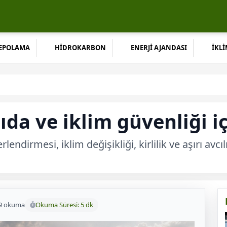
DEPOLAMA
HİDROKARBON
ENERJİ AJANDASI
İKLİ
da ve iklim güvenliği iç
irmesi, iklim değişikliği, kirlilik ve aşırı avcı
9 okuma
Okuma Süresi: 5 dk