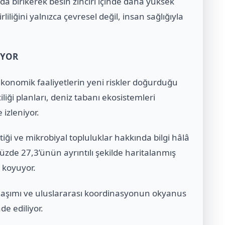
ında birikerek besin zinciri içinde daha yüksek
liliğini yalnızca çevresel değil, insan sağlığıyla
IYOR
konomik faaliyetlerin yeni riskler doğurduğu
liği planları, deniz tabanı ekosistemleri
 izleniyor.
etiği ve mikrobiyal topluluklar hakkında bilgi hâlâ
yüzde 27,3’ünün ayrıntılı şekilde haritalanmış
a koyuyor.
aylaşımı ve uluslararası koordinasyonun okyanus
e ediliyor.