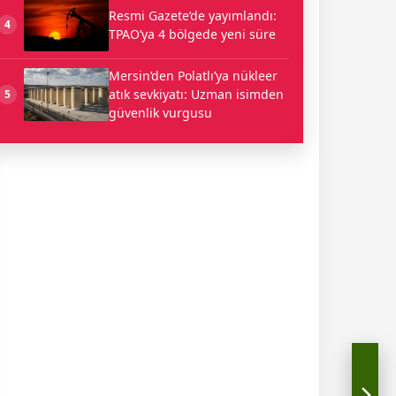
Resmi Gazete’de yayımlandı:
4
TPAO’ya 4 bölgede yeni süre
Mersin’den Polatlı’ya nükleer
atık sevkiyatı: Uzman isimden
5
güvenlik vurgusu