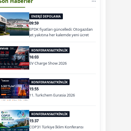
Son Haberler
ENERJİ DEPOLAMA
09:59
EPDK fiyatları güncelledi: Otogazdan
jet yakıtına her kalemde yeni ücret
KONFERANS&ETKİNLİK
16:03
EV Charge Show 2026
KONFERANS&ETKİNLİK
15:55
11. Turkchem Eurasia 2026
KONFERANS&ETKİNLİK
15:37
COP31 Türkiye İklim Konferansı