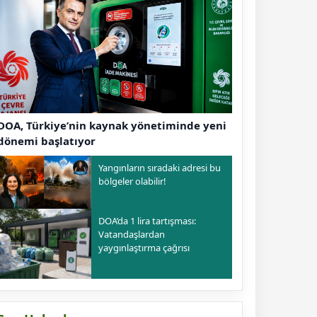
DOA, Türkiye’nin kaynak yönetiminde yeni
dönemi başlatıyor
Yangınların sıradaki adresi bu
bölgeler olabilir!
DOA’da 1 lira tartışması:
Vatandaşlardan
yaygınlaştırma çağrısı