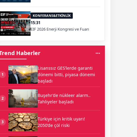
KONFERANS&ETKİNLİK
15:31
EIF 2026 Enerji Kongresi ve Fuarı
Trend Haberler
Lisanssız GES’lerde garanti
dönemi bitti, piyasa dönemi
1
başladı
Buşehr’de nükleer alarm..
2
Tahliyeler başladı
Türkiye için kritik uyarı!
3
2050’de çöl riski