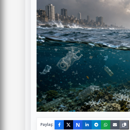
N
Paylaş: