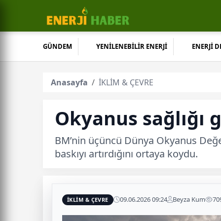
GÜNDEM
YENİLENEBİLİR ENERJİ
ENERJİ 
Anasayfa
İKLİM & ÇEVRE
Okyanus sağlığı gı
BM’nin üçüncü Dünya Okyanus Değerlend
baskıyı artırdığını ortaya koydu.
09.06.2026 09:24
Beyza Kum
70
İKLİM & ÇEVRE