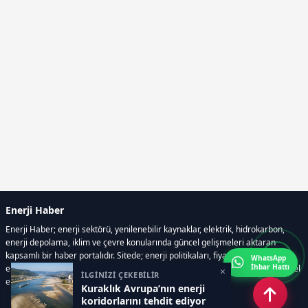
Enerji Haber
Enerji Haber; enerji sektörü, yenilenebilir kaynaklar, elektrik, hidrokarbon,
enerji depolama, iklim ve çevre konularında güncel gelişmeleri aktaran
kapsamlı bir haber portalıdır. Sitede; enerji politikaları, fiyat hareketleri,
WhatsApp
İhbar Hattı
elektrik kesintileri, yeni teknolojiler, nükleer enerji, elektrikli araçlar ve küresel
×
İLGİNİZİ ÇEKEBİLİR
enerji krizleri gibi başlıklar öne çıkar.
Kuraklık Avrupa’nın enerji
koridorlarını tehdit ediyor