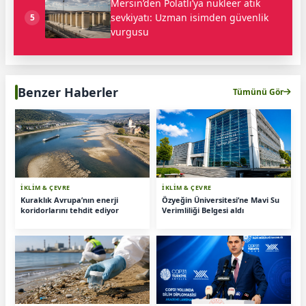
Mersin’den Polatlı’ya nükleer atık
sevkiyatı: Uzman isimden güvenlik
5
vurgusu
Benzer Haberler
Tümünü Gör
İKLİM & ÇEVRE
İKLİM & ÇEVRE
Kuraklık Avrupa’nın enerji
Özyeğin Üniversitesi’ne Mavi Su
koridorlarını tehdit ediyor
Verimliliği Belgesi aldı