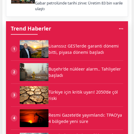
Gabar petrolünde tarihi zirve: Üretim 83 bin varile
ulaştı
Trend Haberler
Lisanssız GES’lerde garanti dönemi
1
bitti, piyasa dönemi başladı
Buşehr’de nükleer alarm.. Tahliyeler
2
başladı
Türkiye için kritik uyarı! 2050’de çöl
3
riski
Resmi Gazete’de yayımlandı: TPAO’ya
4
4 bölgede yeni süre