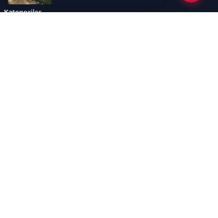
Kategoriler
GÜNDEM
YENİLENEBİLİR ENERJİ
ENERJİ DEPOLAMA
HİDROKARBON
ENERJİ AJANDASI
İKLİM & ÇEVRE
ELEKTRİKLİ ARAÇLAR
KONFERANS&ETKİNLİK
DİĞER
TEKNOLOJİ
ELEKTRİK
NÜKLEER
MADEN
Sayfalar
AÇIK RIZA METNİ
ÇEREZ POLİTİKASI
AYDINLATMA METNİ
VERİ İHLALİ PROSEDÜRÜ
VERİ SAKLAMA VE İMHA
İletişim
POLİTİKASI