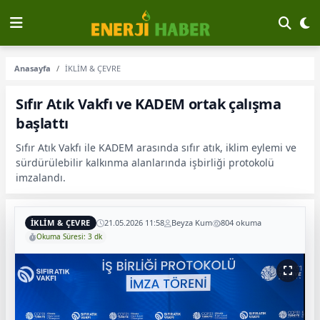
Anasayfa
İKLİM & ÇEVRE
Sıfır Atık Vakfı ve KADEM ortak çalışma
başlattı
Sıfır Atık Vakfı ile KADEM arasında sıfır atık, iklim eylemi ve
sürdürülebilir kalkınma alanlarında işbirliği protokolü
imzalandı.
İKLİM & ÇEVRE
21.05.2026 11:58
Beyza Kum
804 okuma
Okuma Süresi: 3 dk