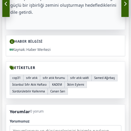
güçlü bir işbirliği zemini oluşturmayı hedeflediklerini
dile getirdi.
HABER BİLGİSİ
Kaynak: Haber Merkezi
ETİKETLER
cop31
sıfır atık
sıfır atık forumu
sıfır atık vakfı
Samed Ağırbaş
İstanbul Sıfır Atık Haftası
KADEM
İklim Eylemi
Sürdürülebilir Kalkınma
Canan Sarı
Yorumlar
0 yorum
Yorumunuz