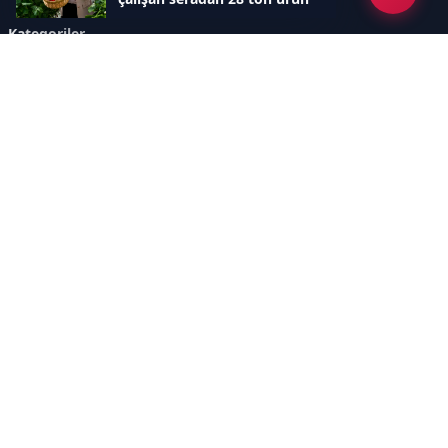
Kategoriler
GÜNDEM
YENİLENEBİLİR ENERJİ
ENERJİ DEPOLAMA
HİDROKARBON
ENERJİ AJANDASI
İKLİM & ÇEVRE
ELEKTRİKLİ ARAÇLAR
KONFERANS&ETKİNLİK
DİĞER
TEKNOLOJİ
ELEKTRİK
NÜKLEER
MADEN
Sayfalar
AÇIK RIZA METNİ
ÇEREZ POLİTİKASI
AYDINLATMA METNİ
VERİ İHLALİ PROSEDÜRÜ
VERİ SAKLAMA VE İMHA
İletişim
POLİTİKASI