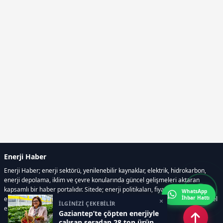
Enerji Haber
Enerji Haber; enerji sektörü, yenilenebilir kaynaklar, elektrik, hidrokarbon,
enerji depolama, iklim ve çevre konularında güncel gelişmeleri aktaran
kapsamlı bir haber portalıdır. Sitede; enerji politikaları, fiyat hareketleri,
WhatsApp
İhbar Hattı
elektrik kesintileri, yeni teknolojiler, nükleer enerji, elektrikli araçlar ve küresel
×
İLGİNİZİ ÇEKEBİLİR
enerji krizleri gibi başlıklar öne çıkar.
Gaziantep’te çöpten enerjiyle
çalışan seradan 28 ton ürün