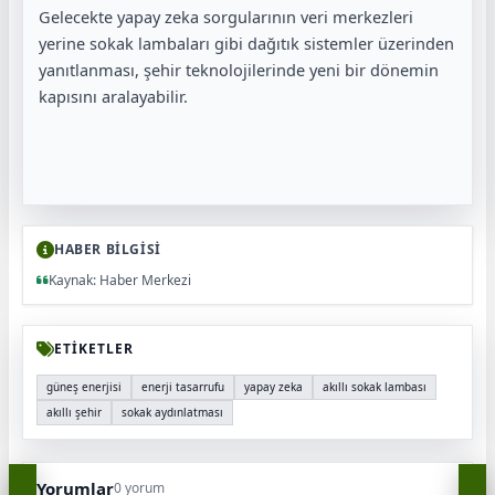
Gelecekte yapay zeka sorgularının veri merkezleri
yerine sokak lambaları gibi dağıtık sistemler üzerinden
yanıtlanması, şehir teknolojilerinde yeni bir dönemin
kapısını aralayabilir.
HABER BİLGİSİ
Kaynak: Haber Merkezi
ETİKETLER
güneş enerjisi
enerji tasarrufu
yapay zeka
akıllı sokak lambası
akıllı şehir
sokak aydınlatması
Yorumlar
0 yorum