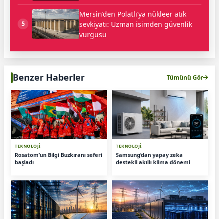
Mersin’den Polatlı’ya nükleer atık
sevkiyatı: Uzman isimden güvenlik
5
vurgusu
Benzer Haberler
Tümünü Gör
TEKNOLOJİ
TEKNOLOJİ
Rosatom’un Bilgi Buzkıranı seferi
Samsung’dan yapay zeka
başladı
destekli akıllı klima dönemi