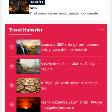
NÜKLEER
14:02
81 yıl sonra nükleer tehdit yeniden gündemde
Trend Haberler
Lisanssız GES’lerde garanti dönemi
1
bitti, piyasa dönemi başladı
Buşehr’de nükleer alarm.. Tahliyeler
2
başladı
Türkiye için kritik uyarı! 2050’de çöl
3
riski
Resmi Gazete’de yayımlandı: TPAO’ya
4
4 bölgede yeni süre