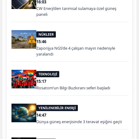
16:03
CW Enerji’den tarımsal sulamaya özel güneş
paneli
NÜKLEER
15:46
Zaporijya NGS’de 4 çalışan mayın nedeniyle
yaralandı
TEKNOLOJİ
15:17
Rosatom’un Bilgi Buzkıranı seferi başladı
YENİLENEBİLİR ENERJİ
14:47
Dünya güneş enerjisinde 3 teravat eşiğini geçti