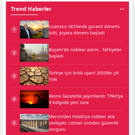
Trend Haberler
Lisanssız GES’lerde garanti dönemi
1
bitti, piyasa dönemi başladı
Buşehr’de nükleer alarm.. Tahliyeler
2
başladı
Türkiye için kritik uyarı! 2050’de çöl
3
riski
Resmi Gazete’de yayımlandı: TPAO’ya
4
4 bölgede yeni süre
Mersin’den Polatlı’ya nükleer atık
sevkiyatı: Uzman isimden güvenlik
5
vurgusu