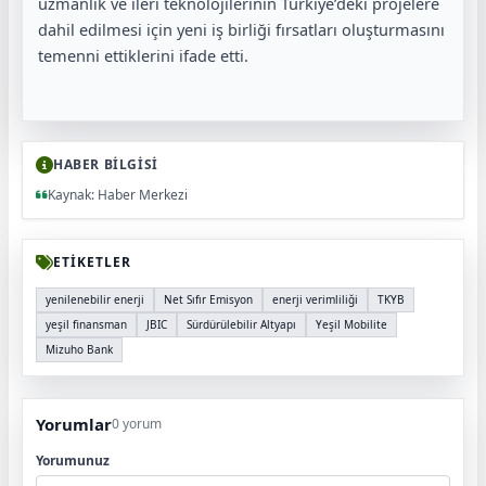
uzmanlık ve ileri teknolojilerinin Türkiye’deki projelere
dahil edilmesi için yeni iş birliği fırsatları oluşturmasını
temenni ettiklerini ifade etti.
HABER BİLGİSİ
Kaynak: Haber Merkezi
ETİKETLER
yenilenebilir enerji
Net Sıfır Emisyon
enerji verimliliği
TKYB
yeşil finansman
JBIC
Sürdürülebilir Altyapı
Yeşil Mobilite
Mizuho Bank
Yorumlar
0 yorum
Yorumunuz