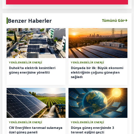
Benzer Haberler
Tümünü Gör
YENİLENEBİLİR ENERJİ
YENİLENEBİLİR ENERJİ
Duhok’ta elektrik kesintileri
Dünyada bir ilk: Büyük ekonomi
güneş enerjisine yöneltti
elektriğinin çoğunu güneşten
sağladı
YENİLENEBİLİR ENERJİ
YENİLENEBİLİR ENERJİ
CW Enerji’den tarımsal sulamaya
Dünya güneş enerjisinde 3
özel güneş paneli
teravat eşiğini geçti