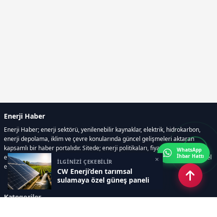
Enerji Haber
Enerji Haber; enerji sektörü, yenilenebilir kaynaklar, elektrik, hidrokarbon,
enerji depolama, iklim ve çevre konularında güncel gelişmeleri aktaran
kapsamlı bir haber portalıdır. Sitede; enerji politikaları, fiyat hareketleri,
WhatsApp
İhbar Hattı
elektrik kesintileri, yeni teknolojiler, nükleer enerji, elektrikli araçlar ve küresel
×
İLGİNİZİ ÇEKEBİLİR
enerji krizleri gibi başlıklar öne çıkar.
CW Enerji’den tarımsal
sulamaya özel güneş paneli
Kategoriler
GÜNDEM
YENİLENEBİLİR ENERJİ