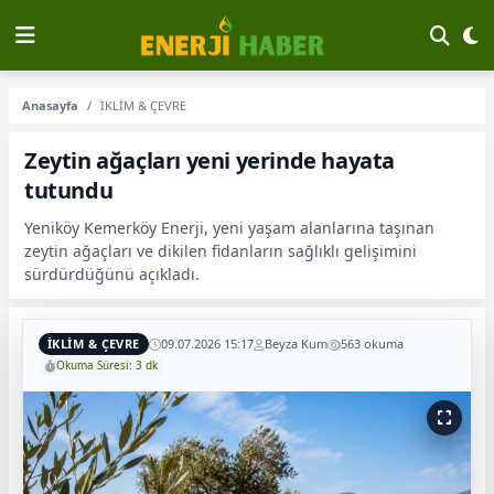
Anasayfa
İKLİM & ÇEVRE
Zeytin ağaçları yeni yerinde hayata
tutundu
Yeniköy Kemerköy Enerji, yeni yaşam alanlarına taşınan
zeytin ağaçları ve dikilen fidanların sağlıklı gelişimini
sürdürdüğünü açıkladı.
İKLİM & ÇEVRE
09.07.2026 15:17
Beyza Kum
563 okuma
Okuma Süresi: 3 dk