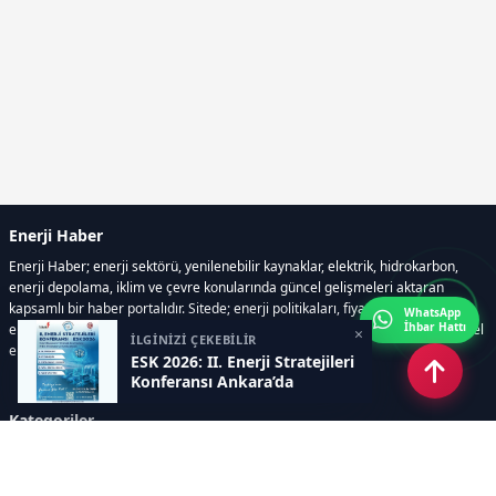
Enerji Haber
Enerji Haber; enerji sektörü, yenilenebilir kaynaklar, elektrik, hidrokarbon,
enerji depolama, iklim ve çevre konularında güncel gelişmeleri aktaran
kapsamlı bir haber portalıdır. Sitede; enerji politikaları, fiyat hareketleri,
WhatsApp
İhbar Hattı
elektrik kesintileri, yeni teknolojiler, nükleer enerji, elektrikli araçlar ve küresel
×
İLGİNİZİ ÇEKEBİLİR
enerji krizleri gibi başlıklar öne çıkar.
ESK 2026: II. Enerji Stratejileri
Konferansı Ankara’da
Kategoriler
GÜNDEM
YENİLENEBİLİR ENERJİ
ENERJİ DEPOLAMA
HİDROKARBON