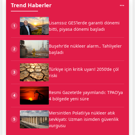
Trend Haberler
Lisanssız GES’lerde garanti dönemi
1
bitti, piyasa dönemi başladı
Buşehr’de nükleer alarm.. Tahliyeler
2
başladı
Türkiye için kritik uyarı! 2050’de çöl
3
riski
Resmi Gazete’de yayımlandı: TPAO’ya
4
4 bölgede yeni süre
Mersin’den Polatlı’ya nükleer atık
sevkiyatı: Uzman isimden güvenlik
5
vurgusu