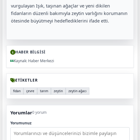
vurgulayan Işık, taşınan ağaçlar ve yeni dikilen
fidanların düzenli bakımıyla zeytin varlığını korumanın
ötesinde büyütmeyi hedeflediklerini ifade etti.
HABER BİLGİSİ
Kaynak: Haber Merkezi
ETİKETLER
fidan
çevre
tarım
zeytin
zeytin ağacı
Yorumlar
0 yorum
Yorumunuz