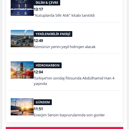
İKLİM & ÇEVRE
13:17
“Kutuplarda Sıfır Atık” kitabı tanıtıldı
YENİLENEBİLİR ENERJİ
12:49
Kömürün yerini yeşil hidrojen alacak
HİDROKARBON
12:04
Türkiye’nin sondaj filosunda Abdülhamid Han 4
yaşında
GÜNDEM
11:51
Enerjim Sensin başvurularında son günler