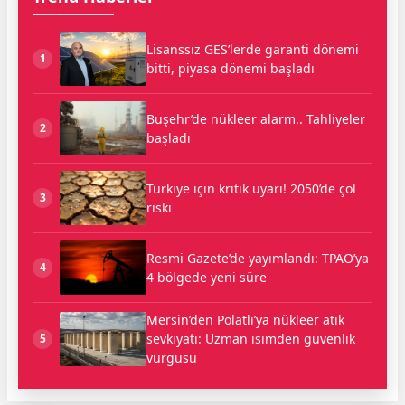
Lisanssız GES’lerde garanti dönemi
1
bitti, piyasa dönemi başladı
Buşehr’de nükleer alarm.. Tahliyeler
2
başladı
Türkiye için kritik uyarı! 2050’de çöl
3
riski
Resmi Gazete’de yayımlandı: TPAO’ya
4
4 bölgede yeni süre
Mersin’den Polatlı’ya nükleer atık
sevkiyatı: Uzman isimden güvenlik
5
vurgusu