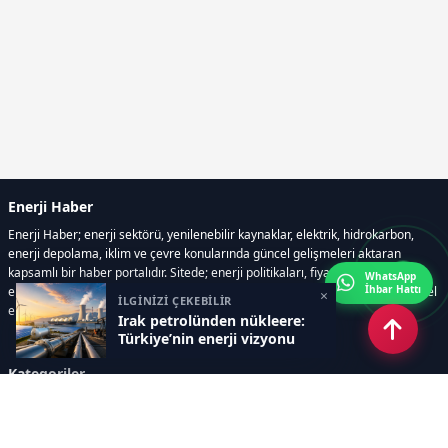
Enerji Haber
Enerji Haber; enerji sektörü, yenilenebilir kaynaklar, elektrik, hidrokarbon,
enerji depolama, iklim ve çevre konularında güncel gelişmeleri aktaran
kapsamlı bir haber portalıdır. Sitede; enerji politikaları, fiyat hareketleri,
WhatsApp
İhbar Hattı
elektrik kesintileri, yeni teknolojiler, nükleer enerji, elektrikli araçlar ve küresel
×
İLGİNİZİ ÇEKEBİLİR
enerji krizleri gibi başlıklar öne çıkar.
Irak petrolünden nükleere:
Türkiye’nin enerji vizyonu
Kategoriler
GÜNDEM
YENİLENEBİLİR ENERJİ
ENERJİ DEPOLAMA
HİDROKARBON