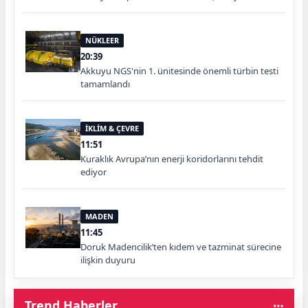
NÜKLEER
20:39
Akkuyu NGS'nin 1. ünitesinde önemli türbin testi
tamamlandı
İKLİM & ÇEVRE
11:51
Kuraklık Avrupa’nın enerji koridorlarını tehdit
ediyor
MADEN
11:45
Doruk Madencilik’ten kıdem ve tazminat sürecine
ilişkin duyuru
Trend Haberler