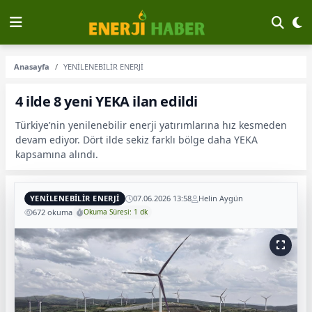
Anasayfa
YENİLENEBİLİR ENERJİ
4 ilde 8 yeni YEKA ilan edildi
Türkiye’nin yenilenebilir enerji yatırımlarına hız kesmeden
devam ediyor. Dört ilde sekiz farklı bölge daha YEKA
kapsamına alındı.
YENİLENEBİLİR ENERJİ
07.06.2026 13:58
Helin Aygün
672 okuma
Okuma Süresi: 1 dk