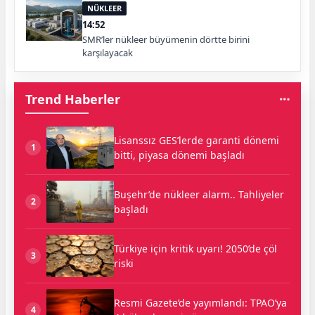
NÜKLEER
14:52
SMR’ler nükleer büyümenin dörtte birini
karşılayacak
Trend Haberler
Lisanssız GES’lerde garanti dönemi
1
bitti, piyasa dönemi başladı
Buşehr’de nükleer alarm.. Tahliyeler
2
başladı
Türkiye için kritik uyarı! 2050’de çöl
3
riski
Resmi Gazete’de yayımlandı: TPAO’ya
4