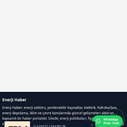
Enerji Haber
Enerji Haber; enerji sektörü, yenilenebilir kaynaklar, elektrik, hidrokarbon,
enerji depolama, iklim ve çevre konularında güncel gelişmeleri aktaran
kapsamlı bir haber portalıdır. Sitede; enerji politikaları, fiyat hareketleri,
WhatsApp
İhbar Hattı
elektrik kesintileri, yeni teknolojiler, nükleer enerji, elektrikli araçlar ve küresel
×
İLGİNİZİ ÇEKEBİLİR