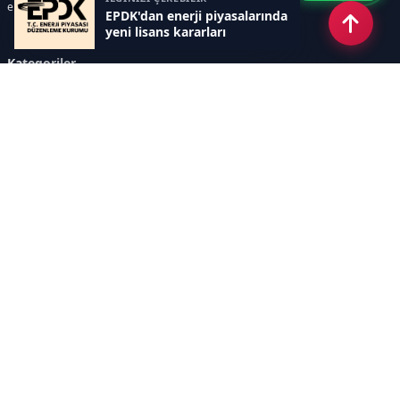
enerji krizleri gibi başlıklar öne çıkar.
EPDK'dan enerji piyasalarında
yeni lisans kararları
Kategoriler
GÜNDEM
YENİLENEBİLİR ENERJİ
ENERJİ DEPOLAMA
HİDROKARBON
ENERJİ AJANDASI
İKLİM & ÇEVRE
ELEKTRİKLİ ARAÇLAR
KONFERANS&ETKİNLİK
DİĞER
TEKNOLOJİ
ELEKTRİK
NÜKLEER
MADEN
Sayfalar
AÇIK RIZA METNİ
ÇEREZ POLİTİKASI
AYDINLATMA METNİ
VERİ İHLALİ PROSEDÜRÜ
VERİ SAKLAMA VE İMHA
İletişim