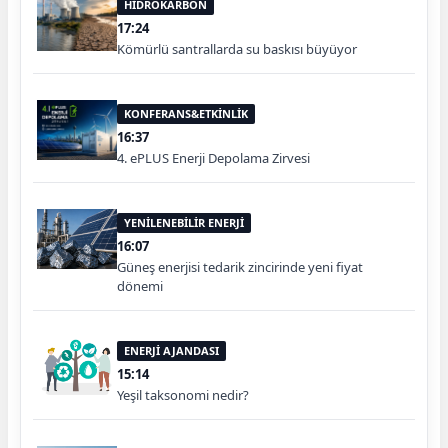
HİDROKARBON
17:24
Kömürlü santrallarda su baskısı büyüyor
KONFERANS&ETKİNLİK
16:37
4. ePLUS Enerji Depolama Zirvesi
YENİLENEBİLİR ENERJİ
16:07
Güneş enerjisi tedarik zincirinde yeni fiyat
dönemi
ENERJİ AJANDASI
15:14
Yeşil taksonomi nedir?