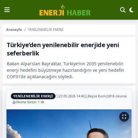
Anasayfa
YENİLENEBİLİR ENERJİ
Türkiye’den yenilenebilir enerjide yeni
seferberlik
Bakan Alparslan Bayraktar, Türkiye’nin 2035 yenilenebilir
enerji hedefini büyütmeye hazırlandığını ve yeni hedefin
COP31’de açıklanacağını söyledi.
YENİLENEBİLİR ENERJİ
22.05.2026 14:40
Beyza Kum
816 okuma
Okuma Süresi: 1 dk