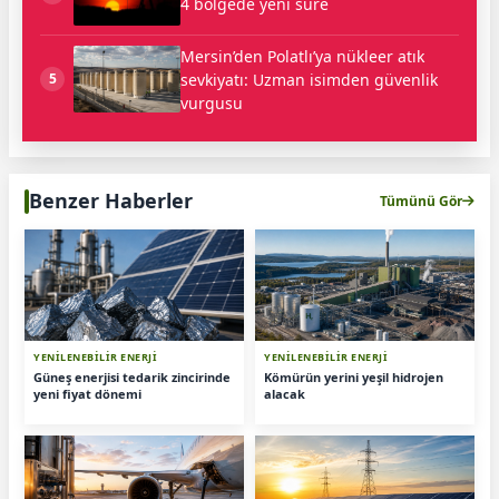
4 bölgede yeni süre
Mersin’den Polatlı’ya nükleer atık
sevkiyatı: Uzman isimden güvenlik
5
vurgusu
Benzer Haberler
Tümünü Gör
YENİLENEBİLİR ENERJİ
YENİLENEBİLİR ENERJİ
Güneş enerjisi tedarik zincirinde
Kömürün yerini yeşil hidrojen
yeni fiyat dönemi
alacak