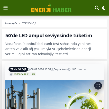
Anasayfa
TEKNOLOJİ
5G’de LED ampul seviyesinde tüketim
Vodafone, İstanbul’daki canlı test sahasında yeni nesil
anten ve akıllı ağ yazılımıyla 5G şebekelerinde enerji
verimliliğini artıran teknolojiyi test etti.
TEKNOLOJİ
08.07.2026 12:59
Beyza Kum
1486 okuma
Okuma Süresi: 3 dk