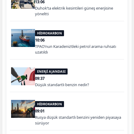
13:06
Duhok’ta elektrik kesintileri güneş enerjisine
yöneltti
HİDROKARBON
10:06
TPAO’nun Karadeniz’deki petrol arama ruhsatı
uzatıldı
ENERJİ AJANDASI
09:37
Düşük standartlı benzin nedir?
HİDROKARBON
09:01
Rusya düşük standartlı benzini yeniden piyasaya
sürüyor