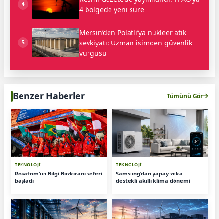
4
4 bölgede yeni süre
Mersin’den Polatlı’ya nükleer atık
sevkiyatı: Uzman isimden güvenlik
5
vurgusu
Benzer Haberler
Tümünü Gör
TEKNOLOJİ
TEKNOLOJİ
Rosatom’un Bilgi Buzkıranı seferi
Samsung’dan yapay zeka
başladı
destekli akıllı klima dönemi