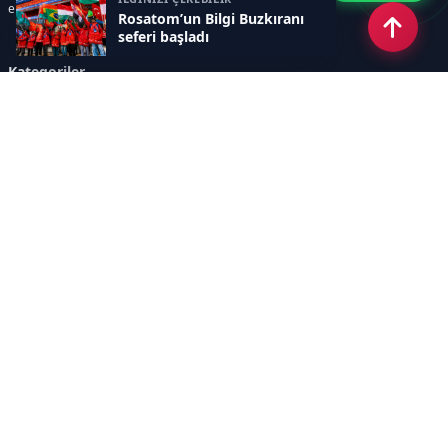
enerji krizleri gibi başlıklar öne çıkar.
Rosatom’un Bilgi Buzkıranı
seferi başladı
Kategoriler
GÜNDEM
YENİLENEBİLİR ENERJİ
ENERJİ DEPOLAMA
HİDROKARBON
ENERJİ AJANDASI
İKLİM & ÇEVRE
ELEKTRİKLİ ARAÇLAR
KONFERANS&ETKİNLİK
DİĞER
TEKNOLOJİ
ELEKTRİK
NÜKLEER
MADEN
Sayfalar
AÇIK RIZA METNİ
ÇEREZ POLİTİKASI
AYDINLATMA METNİ
VERİ İHLALİ PROSEDÜRÜ
VERİ SAKLAMA VE İMHA
İletişim