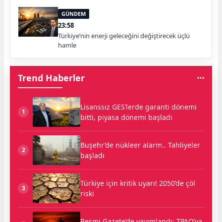
GÜNDEM
23:58
Türkiye’nin enerji geleceğini değiştirecek üçlü
hamle
Trend Haberler
Lisanssız GES’lerde garanti dönemi
1
bitti, piyasa dönemi başladı
Buşehr’de nükleer alarm.. Tahliyeler
2
başladı
Türkiye için kritik uyarı! 2050’de çöl
3
riski
Resmi Gazete’de yayımlandı: TPAO’ya