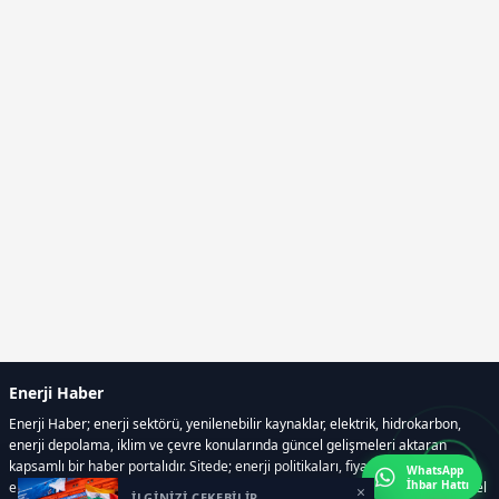
Enerji Haber
Enerji Haber; enerji sektörü, yenilenebilir kaynaklar, elektrik, hidrokarbon,
enerji depolama, iklim ve çevre konularında güncel gelişmeleri aktaran
kapsamlı bir haber portalıdır. Sitede; enerji politikaları, fiyat hareketleri,
WhatsApp
İhbar Hattı
elektrik kesintileri, yeni teknolojiler, nükleer enerji, elektrikli araçlar ve küresel
×
İLGİNİZİ ÇEKEBİLİR