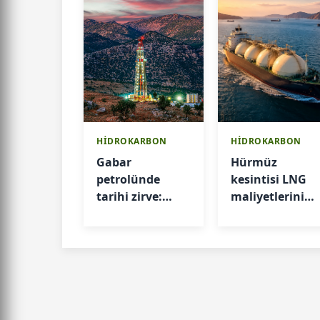
HİDROKARBON
HİDROKARBON
Gabar
Hürmüz
petrolünde
kesintisi LNG
tarihi zirve:
maliyetlerini
Üretim 83 bin
zirveye taşıdı
varile ulaştı