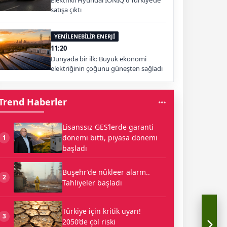
Elektrikli Hyundai IONIQ 6 Türkiye’de
satışa çıktı
YENİLENEBİLİR ENERJİ
11:20
Dünyada bir ilk: Büyük ekonomi
elektriğinin çoğunu güneşten sağladı
Trend Haberler
Lisanssız GES’lerde garanti
dönemi bitti, piyasa dönemi
1
başladı
Buşehr’de nükleer alarm..
2
Tahliyeler başladı
Türkiye için kritik uyarı!
3
2050’de çöl riski