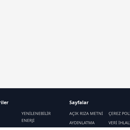
iler
Sayfalar
M
YENİLENEBİLİR
AÇIK RIZA METNİ
ÇEREZ POL
ENERJİ
AYDINLATMA
VERİ İHLAL
DEPOLAMA
HİDROKARBON
METNİ
PROSEDÜR