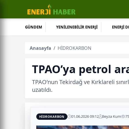
GÜNDEM
YENİLENEBİLİR ENERJİ
ENERJİ 
Anasayfa
HİDROKARBON
TPAO’ya petrol ar
TPAO’nun Tekirdağ ve Kırklareli sınır
uzatıldı.
01.06.2026 09:12
Beyza Kum
7
HİDROKARBON