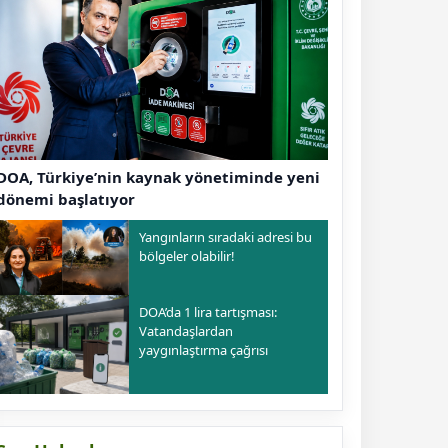
DOA, Türkiye’nin kaynak yönetiminde yeni
dönemi başlatıyor
Yangınların sıradaki adresi bu
bölgeler olabilir!
DOA’da 1 lira tartışması:
Vatandaşlardan
yaygınlaştırma çağrısı