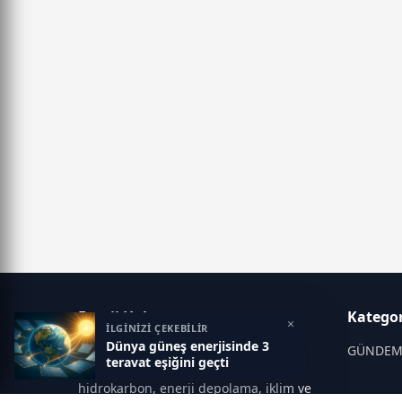
Enerji Haber
Kategor
×
İLGİNİZİ ÇEKEBİLİR
Dünya güneş enerjisinde 3
Enerji Haber; enerji sektörü,
GÜNDE
teravat eşiğini geçti
yenilenebilir kaynaklar, elektrik,
hidrokarbon, enerji depolama, iklim ve
ENERJİ 