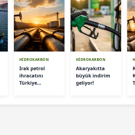
HİDROKARBON
HİDROKARBON
Irak petrol
Akaryakıtta
ihracatını
büyük indirim
Türkiye
geliyor!
üzerinden
artıracak