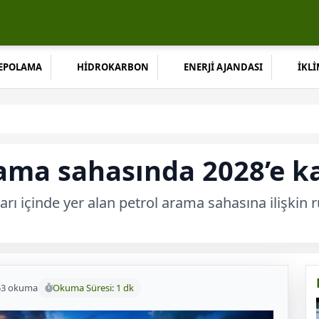
DEPOLAMA
HİDROKARBON
ENERJİ AJANDASI
İKLİ
ama sahasında 2028’e k
ları içinde yer alan petrol arama sahasına ilişkin
53 okuma
Okuma Süresi: 1 dk