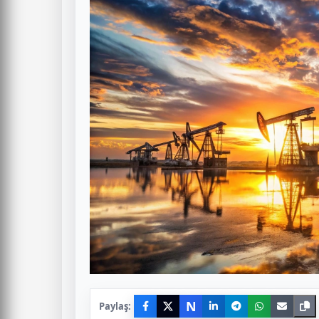
N
Paylaş: