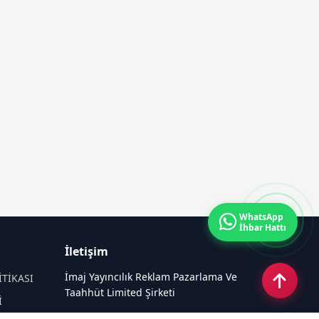
WhatsApp
İhbar Hattı
İletişim
İmaj Yayıncılık Reklam Pazarlama Ve
İTİKASI
Taahhüt Limited Şirketi
İ
Ü