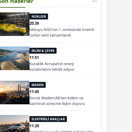
Son Haberler
NÜKLEER
20:39
Akkuyu NGS'nin 1. ünitesinde önemli
türbin testi tamamlandı
İKLİM & ÇEVRE
11:51
Kuraklık Avrupa’nın enerji
koridorlarını tehdit ediyor
MADEN
11:45
Doruk Madencilik’ten kıdem ve
tazminat sürecine ilişkin duyuru
ELEKTRİKLİ ARAÇLAR
11:29