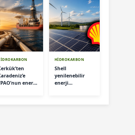
HİDROKARBON
HİDROKARBON
Kerkük’ten
Shell
Karadeniz’e
yenilenebilir
TPAO’nun enerji
enerji
atağı
portföyünü
boşaltıyor