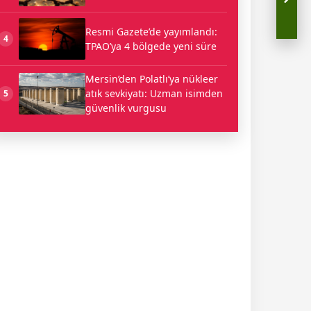
Resmi Gazete’de yayımlandı:
4
TPAO’ya 4 bölgede yeni süre
Mersin’den Polatlı’ya nükleer
atık sevkiyatı: Uzman isimden
5
güvenlik vurgusu