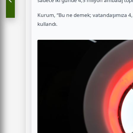
sadece iki günde 4,5 milyon ambalaj topla
Kurum, “Bu ne demek; vatandaşımıza 4,5
kullandı.