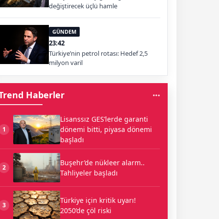
değiştirecek üçlü hamle
GÜNDEM
23:42
Türkiye’nin petrol rotası: Hedef 2,5
milyon varil
Trend Haberler
Lisanssız GES’lerde garanti
dönemi bitti, piyasa dönemi
1
başladı
Buşehr’de nükleer alarm..
2
Tahliyeler başladı
Türkiye için kritik uyarı!
3
2050’de çöl riski