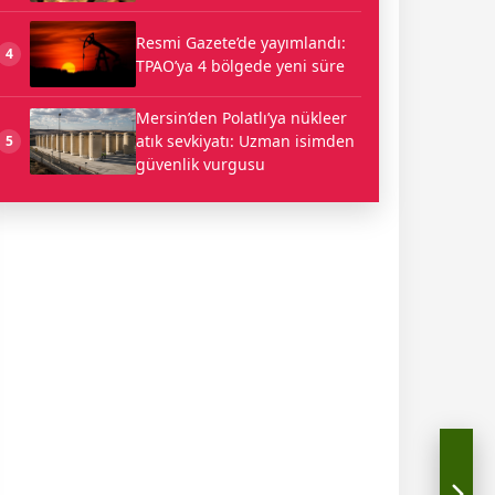
Resmi Gazete’de yayımlandı:
4
TPAO’ya 4 bölgede yeni süre
Mersin’den Polatlı’ya nükleer
atık sevkiyatı: Uzman isimden
5
güvenlik vurgusu