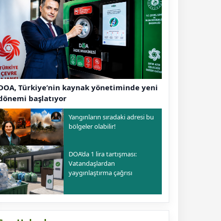
DOA, Türkiye’nin kaynak yönetiminde yeni
dönemi başlatıyor
Yangınların sıradaki adresi bu
bölgeler olabilir!
DOA’da 1 lira tartışması:
Vatandaşlardan
yaygınlaştırma çağrısı