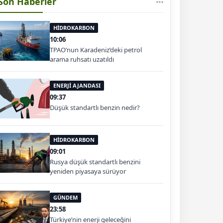
Son Haberler
HİDROKARBON
10:06
TPAO’nun Karadeniz’deki petrol
arama ruhsatı uzatıldı
ENERJİ AJANDASI
09:37
Düşük standartlı benzin nedir?
HİDROKARBON
09:01
Rusya düşük standartlı benzini
yeniden piyasaya sürüyor
GÜNDEM
23:58
Türkiye’nin enerji geleceğini